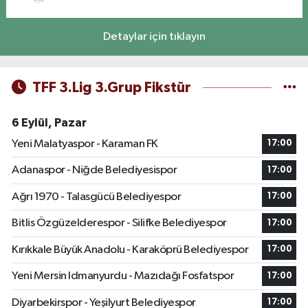
Detaylar için tıklayın
TFF 3.Lig 3.Grup Fikstür
6 Eylül, Pazar
Yeni Malatyaspor - Karaman FK
17:00
Adanaspor - Niğde Belediyesispor
17:00
Ağrı 1970 - Talasgücü Belediyespor
17:00
Bitlis Özgüzelderespor - Silifke Belediyespor
17:00
Kırıkkale Büyük Anadolu - Karaköprü Belediyespor
17:00
Yeni Mersin Idmanyurdu - Mazıdağı Fosfatspor
17:00
Diyarbekirspor - Yeşilyurt Belediyespor
17:00