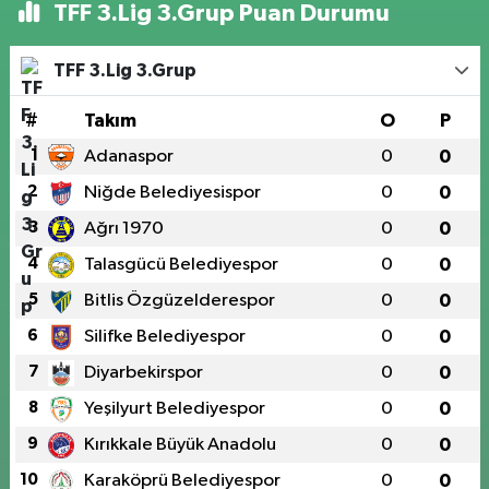
TFF 3.Lig 3.Grup Puan Durumu
TFF 3.Lig 3.Grup
#
Takım
O
P
1
Adanaspor
0
0
2
Niğde Belediyesispor
0
0
3
Ağrı 1970
0
0
4
Talasgücü Belediyespor
0
0
5
Bitlis Özgüzelderespor
0
0
6
Silifke Belediyespor
0
0
7
Diyarbekirspor
0
0
8
Yeşilyurt Belediyespor
0
0
9
Kırıkkale Büyük Anadolu
0
0
10
Karaköprü Belediyespor
0
0