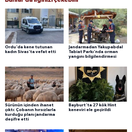
Ordu'da kene tutunan
Jandarmadan Yakupabdal
kadın Sivas'ta vefat etti
Tabiat Parkı'nda orman
yangını bilgilendirmesi
Sürünün içinden ihanet
Bayburt'ta 27 kök Hint
çıktı: Çobanın hırsızlarla
keneviri ele geçirildi
kurduğu planı jandarma
deşifre etti