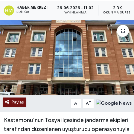
HABER MERKEZI
26.06.2026 - 11:02
2 DK
Ekonomi
EDITÖR
YAYINLANMA
OKUNMA SÜRESI
Sağlık
Tokat Haber
Paylaş
-
+
A
A
Kastamonu'nun Tosya ilçesinde jandarma ekipleri
tarafından düzenlenen uyuşturucu operasyonuyla