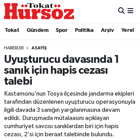
Tokat
Nöbetçi Eczaneler
Tokat
Gündem
Spor
Politika
Arşiv
Yerel
Türkiye Gündemi
Hava Durumu
HABERLER
ASAYIŞ
Gündem
Tokat Namaz Vakitleri
Uyuşturucu davasında 1
sanık için hapis cezası
Asayiş
Trafik Durumu
talebi
Spor
Süper Lig Puan Durumu ve Fikstür
Kastamonu'nun Tosya ilçesinde jandarma ekipleri
tarafından düzenlenen uyuşturucu operasyonuyla
Politika
Tüm Manşetler
ilgili davada 3 sanığın yargılanmasına devam
edildi. Duruşmada mütalaasını açıklayan
Tokat Spor
Son Dakika Haberleri
cumhuriyet savcısı sanıklardan biri için hapis
cezası, 2'si için beraat talebinde bulundu.
Eğitim
Haber Arşivi