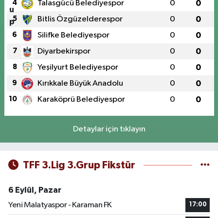
4
Talasgücü Belediyespor
0
0
5
Bitlis Özgüzelderespor
0
0
6
Silifke Belediyespor
0
0
7
Diyarbekirspor
0
0
8
Yeşilyurt Belediyespor
0
0
9
Kırıkkale Büyük Anadolu
0
0
10
Karaköprü Belediyespor
0
0
Detaylar için tıklayın
TFF 3.Lig 3.Grup Fikstür
6 Eylül, Pazar
Yeni Malatyaspor - Karaman FK
17:00