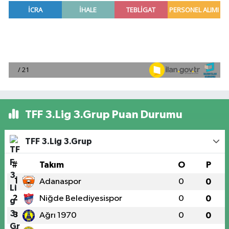
TFF 3.Lig 3.Grup Puan Durumu
TFF 3.Lig 3.Grup
#
Takım
O
P
1
Adanaspor
0
0
2
Niğde Belediyesispor
0
0
3
Ağrı 1970
0
0