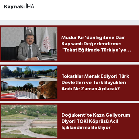
Kaynak:
İHA
Müdür Kır'dan Eğitime Dair
Kapsamlı Değerlendirme:
"Tokat Eğitimde Türkiye'ye
Örnek Olmaya Devam Ediyor"
Tokatlılar Merak Ediyor! Türk
Devletleri ve Türk Büyükleri
Anıtı Ne Zaman Açılacak?
Doğukent’te Kaza Geliyorum
Diyor! TOKİ Köprüsü Acil
Işıklandırma Bekliyor