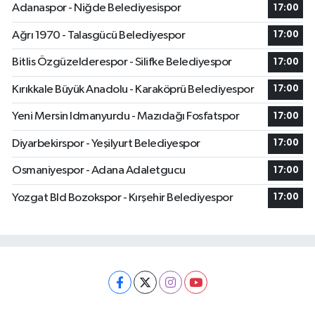
Adanaspor - Niğde Belediyesispor
17:00
Ağrı 1970 - Talasgücü Belediyespor
17:00
Bitlis Özgüzelderespor - Silifke Belediyespor
17:00
Kırıkkale Büyük Anadolu - Karaköprü Belediyespor
17:00
Yeni Mersin Idmanyurdu - Mazıdağı Fosfatspor
17:00
Diyarbekirspor - Yeşilyurt Belediyespor
17:00
Osmaniyespor - Adana Adaletgucu
17:00
Yozgat Bld Bozokspor - Kırşehir Belediyespor
17:00