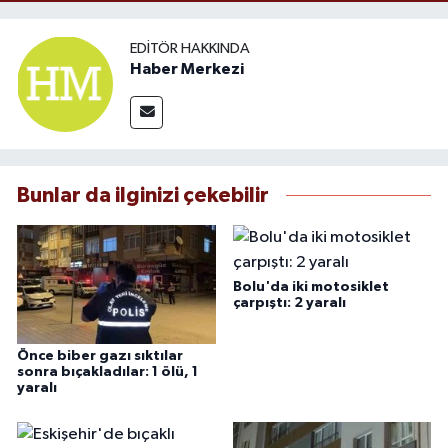
EDITÖR HAKKINDA
Haber Merkezi
Bunlar da ilginizi çekebilir
Bolu'da iki motosiklet
çarpıştı: 2 yaralı
Önce biber gazı sıktılar
sonra bıçakladılar: 1 ölü, 1
yaralı