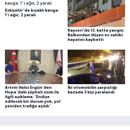
Eskişehir'de bıçaklı kavga:
1'i ağır, 2 yaralı
Kayseri'de 13. katta yangın:
Balkondan düşen ev sahibi
hayatını kaybetti
Artvin Valisi Ergün'den
İki otomobilin çarpıştığı
Hopa'daki şüpheli cisim ile
kazada 3 kişi yaralandı
ilgili açıklama: 'Endişe
edilecek bir durum yok, yol
yeniden trafiğe açıldı'