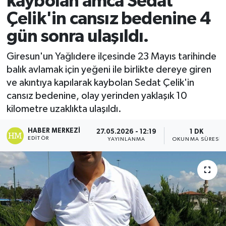
kaybolan amca Sedat
Çelik'in cansız bedenine 4
Ekonomi
gün sonra ulaşıldı.
Sağlık
Giresun'un Yağlıdere ilçesinde 23 Mayıs tarihinde
balık avlamak için yeğeni ile birlikte dereye giren
Tokat Haber
ve akıntıya kapılarak kaybolan Sedat Çelik'in
cansız bedenine, olay yerinden yaklaşık 10
kilometre uzaklıkta ulaşıldı.
HABER MERKEZI
27.05.2026 - 12:19
1 DK
EDITÖR
YAYINLANMA
OKUNMA SÜRESI