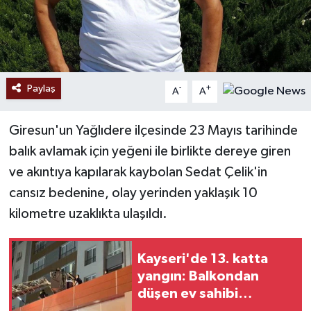
Paylaş
-
+
A
A
Giresun'un Yağlıdere ilçesinde 23 Mayıs tarihinde
balık avlamak için yeğeni ile birlikte dereye giren
ve akıntıya kapılarak kaybolan Sedat Çelik'in
cansız bedenine, olay yerinden yaklaşık 10
kilometre uzaklıkta ulaşıldı.
Kayseri'de 13. katta
yangın: Balkondan
düşen ev sahibi