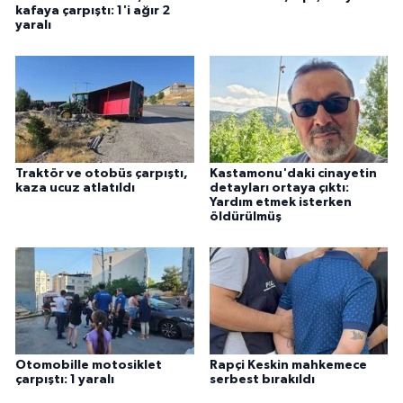
kafaya çarpıştı: 1'i ağır 2
yaralı
Traktör ve otobüs çarpıştı,
Kastamonu'daki cinayetin
kaza ucuz atlatıldı
detayları ortaya çıktı:
Yardım etmek isterken
öldürülmüş
Otomobille motosiklet
Rapçi Keskin mahkemece
çarpıştı: 1 yaralı
serbest bırakıldı