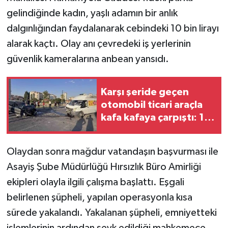
gelindiğinde kadın, yaşlı adamın bir anlık
dalgınlığından faydalanarak cebindeki 10 bin lirayı
alarak kaçtı. Olay anı çevredeki iş yerlerinin
güvenlik kameralarına anbean yansıdı.
Karşı şeride geçen
otomobil ticari araçla
kafa kafaya çarpıştı: 1'i
ağır 2 yaralı
Olaydan sonra mağdur vatandaşın başvurması ile
Asayiş Şube Müdürlüğü Hırsızlık Büro Amirliği
ekipleri olayla ilgili çalışma başlattı. Eşgali
belirlenen şüpheli, yapılan operasyonla kısa
sürede yakalandı. Yakalanan şüpheli, emniyetteki
işlemlerinin ardından sevk edildiği mahkemece