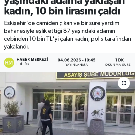
yaşındaki adama yaklaşan
kadın, 10 bin lirasını çaldı
Ekonomi
Eskişehir'de camiden çıkan ve bir süre yardım
Sağlık
bahanesiyle eşlik ettiği 87 yaşındaki adamın
cebinden 10 bin TL'yi çalan kadın, polis tarafından
Tokat Haber
yakalandı.
HABER MERKEZI
04.06.2026 - 10:45
1 DK
EDITÖR
YAYINLANMA
OKUNMA SÜRESI