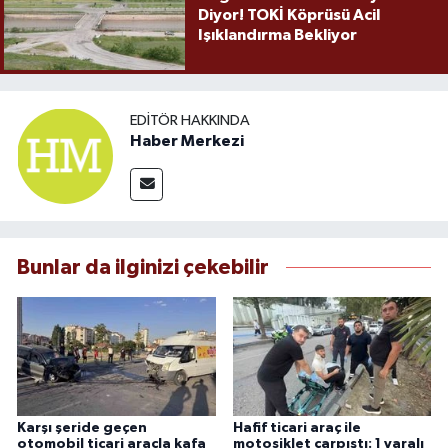
Diyor! TOKİ Köprüsü Acil
Işıklandırma Bekliyor
EDITÖR HAKKINDA
Haber Merkezi
Bunlar da ilginizi çekebilir
Karşı şeride geçen
Hafif ticari araç ile
otomobil ticari araçla kafa
motosiklet çarpıştı: 1 yaralı