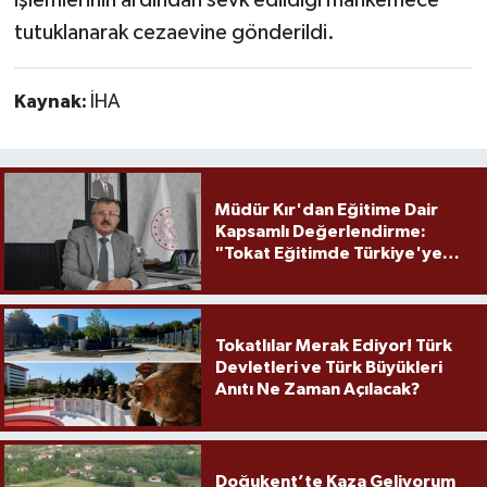
tutuklanarak cezaevine gönderildi.
Kaynak:
İHA
Müdür Kır'dan Eğitime Dair
Kapsamlı Değerlendirme:
"Tokat Eğitimde Türkiye'ye
Örnek Olmaya Devam Ediyor"
Tokatlılar Merak Ediyor! Türk
Devletleri ve Türk Büyükleri
Anıtı Ne Zaman Açılacak?
Doğukent’te Kaza Geliyorum