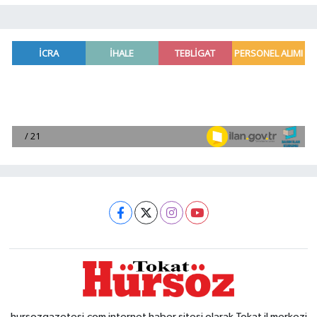
hursozgazetesi.com internet haber sitesi olarak Tokat il merkezi