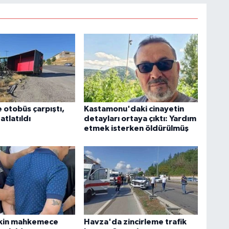
 otobüs çarpıştı,
Kastamonu'daki cinayetin
atlatıldı
detayları ortaya çıktı: Yardım
etmek isterken öldürülmüş
skin mahkemece
Havza'da zincirleme trafik