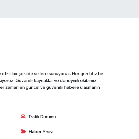
tkili bir şekilde sizlere sunuyoruz. Her gün titiz bir
laşıyoruz. Güvenilir kaynaklar ve deneyimli ekibimiz
e her zaman en güncel ve güvenilir habere ulaşmanın
Trafik Durumu
Haber Arşivi