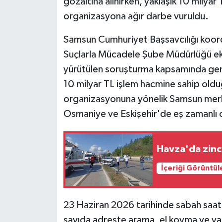
gözaltına alınırken, yaklaşık 10 milya
organizasyona ağır darbe vuruldu.
Samsun Cumhuriyet Başsavcılığı koo
Suçlarla Mücadele Şube Müdürlüğü ekip
yürütülen soruşturma kapsamında geniş
10 milyar TL işlem hacmine sahip olduğ
organizasyonuna yönelik Samsun merke
Osmaniye ve Eskişehir'de eş zamanlı
Havza'da zinci
İçeriği Görüntül
23 Haziran 2026 tarihinde sabah saat
sayıda adreste arama, el koyma ve y