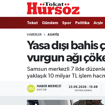
Tokat
Nöbetçi Eczaneler
Tokat
Gündem
Spor
Politika
Arşiv
Türkiye Gündemi
Hava Durumu
HABERLER
ASAYIŞ
Yasa dışı bahis 
Gündem
Tokat Namaz Vakitleri
vurgun ağı çöke
Asayiş
Trafik Durumu
Spor
Süper Lig Puan Durumu ve Fikstür
Samsun merkezli 7 ilde düzenle
yaklaşık 10 milyar TL işlem ha
Politika
Tüm Manşetler
HABER MERKEZI
23.06.2026 - 15:48
Tokat Spor
Son Dakika Haberleri
EDITÖR
YAYINLANMA
Eğitim
Haber Arşivi