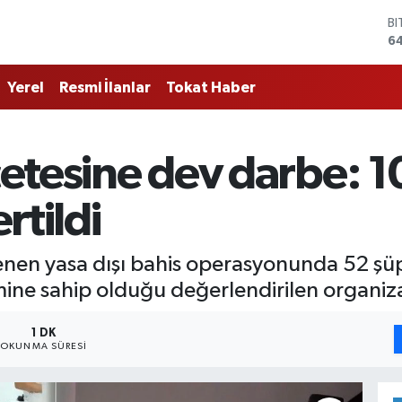
B
6
D
4
E
Yerel
Resmi İlanlar
Tokat Haber
5
ST
64
G
çetesine dev darbe: 1
6
Bİ
rtildi
13
nen yasa dışı bahis operasyonunda 52 şüph
cmine sahip olduğu değerlendirilen organi
1 DK
OKUNMA SÜRESI