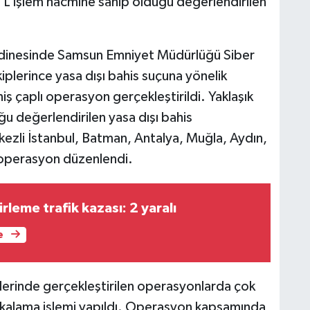
r TL işlem hacmine sahip olduğu değerlendirilen
rdinesinde Samsun Emniyet Müdürlüğü Siber
lerince yasa dışı bahis suçuna yönelik
 çaplı operasyon gerçekleştirildi. Yaklaşık
u değerlendirilen yasa dışı bahis
zli İstanbul, Batman, Antalya, Muğla, Aydın,
 operasyon düzenlendi.
rleme trafik kazası: 2 yaralı
e
lerinde gerçekleştirilen operasyonlarda çok
akalama işlemi yapıldı. Operasyon kapsamında