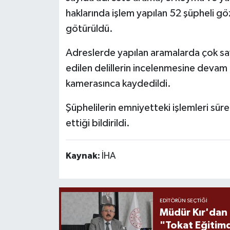
haklarında işlem yapılan 52 şüpheli 
götürüldü.
Adreslerde yapılan aramalarda çok sayı
edilen delillerin incelenmesine devam 
kamerasınca kaydedildi.
Şüphelilerin emniyetteki işlemleri sü
ettiği bildirildi.
Kaynak:
İHA
EDITÖRÜN SEÇTIĞI
Müdür Kır'dan
"Tokat Eğitim