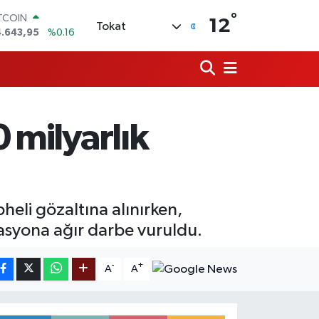
ITCOIN
°
12
4.643,95
%0.16
Tokat
OLAR
7,6704
%0
URO
5,0406
%-0.08
ERLİN
,2143
%0
RAM ALTIN
0 milyarlık
500.87
%0.12
ST100
.799
%70
eli gözaltına alınırken,
zasyona ağır darbe vuruldu.
-
+
A
A