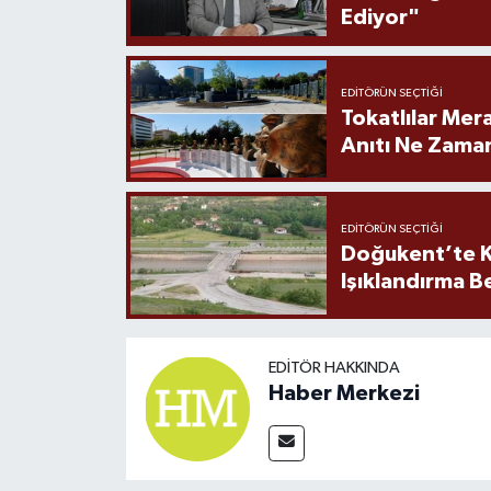
Ediyor"
EDITÖRÜN SEÇTIĞI
Tokatlılar Mera
Anıtı Ne Zaman
EDITÖRÜN SEÇTIĞI
Doğukent’te K
Işıklandırma B
EDITÖR HAKKINDA
Haber Merkezi