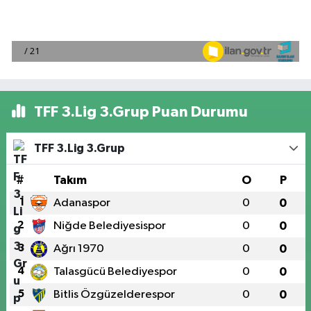
TFF 3.Lig 3.Grup Puan Durumu
TFF 3.Lig 3.Grup
#
Takım
O
P
1
Adanaspor
0
0
2
Niğde Belediyesispor
0
0
3
Ağrı 1970
0
0
4
Talasgücü Belediyespor
0
0
5
Bitlis Özgüzelderespor
0
0