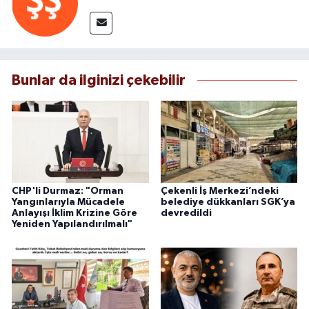
Bunlar da ilginizi çekebilir
CHP'li Durmaz: "Orman
Çekenli İş Merkezi’ndeki
Yangınlarıyla Mücadele
belediye dükkanları SGK’ya
Anlayışı İklim Krizine Göre
devredildi
Yeniden Yapılandırılmalı"