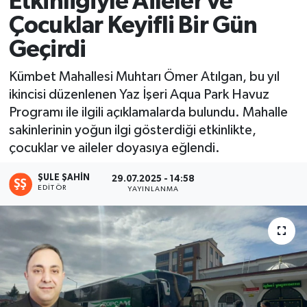
Etkinliğiyle Aileler ve
Çocuklar Keyifli Bir Gün
Ekonomi
Geçirdi
Sağlık
Kümbet Mahallesi Muhtarı Ömer Atılgan, bu yıl
ikincisi düzenlenen Yaz İşeri Aqua Park Havuz
Tokat Haber
Programı ile ilgili açıklamalarda bulundu. Mahalle
sakinlerinin yoğun ilgi gösterdiği etkinlikte,
çocuklar ve aileler doyasıya eğlendi.
ŞULE ŞAHIN
29.07.2025 - 14:58
EDITÖR
YAYINLANMA