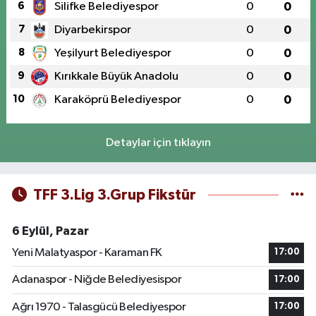
6
Silifke Belediyespor
0
0
7
Diyarbekirspor
0
0
8
Yeşilyurt Belediyespor
0
0
9
Kırıkkale Büyük Anadolu
0
0
10
Karaköprü Belediyespor
0
0
Detaylar için tıklayın
TFF 3.Lig 3.Grup Fikstür
6 Eylül, Pazar
Yeni Malatyaspor - Karaman FK
17:00
Adanaspor - Niğde Belediyesispor
17:00
Ağrı 1970 - Talasgücü Belediyespor
17:00