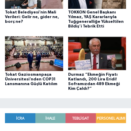
Tokat Belediyesi’nin Mali
TOKKON Genel Başkanı
Verileri: Gelir ne, gider ne,
Yılmaz, YAŞ Kararlarıyla
borç ne?
Tuğgeneralliğe Yükseltilen
Bildiş’i Tebrik Etti
Tokat Gaziosmanpaşa
Durmaz “Ekmeğin Fiyatı
Üniversitesi’nden COP31
Katlandı, 200 Lira Eridi!
Lansmanına Güçlü Katılım
Soframızdan 489 Ekmeği
Kim Çaldı?”