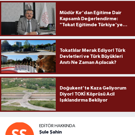
Müdür Kır'dan Eğitime Dair
Kapsamlı Değerlendirme:
"Tokat Eğitimde Türkiye'ye
Örnek Olmaya Devam Ediyor"
Tokatlılar Merak Ediyor! Türk
Devletleri ve Türk Büyükleri
Anıtı Ne Zaman Açılacak?
Doğukent’te Kaza Geliyorum
Diyor! TOKİ Köprüsü Acil
Işıklandırma Bekliyor
EDITÖR HAKKINDA
Şule Şahin