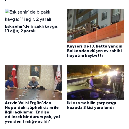
Eskişehir'de bıçaklı kavga:
1'i ağır, 2 yaralı
Kayseri'de 13. katta yangın:
Balkondan düşen ev sahibi
hayatını kaybetti
Artvin Valisi Ergün'den
İki otomobilin çarpıştığı
Hopa'daki şüpheli cisim ile
kazada 3 kişi yaralandı
ilgili açıklama: 'Endişe
edilecek bir durum yok, yol
yeniden trafiğe açıldı'