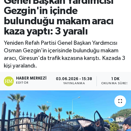
Genel Başkan Yardımcısı
Gezgin'in içinde
Ekonomi
bulunduğu makam aracı
Sağlık
kaza yaptı: 3 yaralı
Tokat Haber
Yeniden Refah Partisi Genel Başkan Yardımcısı
Osman Gezgin'in içerisinde bulunduğu makam
aracı, Giresun'da trafik kazasına karıştı. Kazada 3
kişi yaralandı.
HABER MERKEZI
03.06.2026 - 15:38
1 DK
EDITÖR
YAYINLANMA
OKUNMA SÜRESI