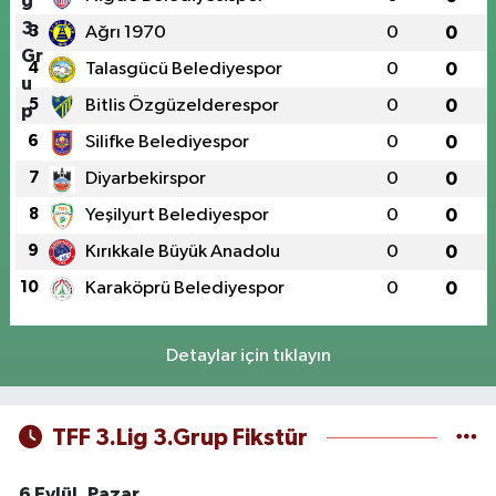
3
Ağrı 1970
0
0
4
Talasgücü Belediyespor
0
0
5
Bitlis Özgüzelderespor
0
0
6
Silifke Belediyespor
0
0
7
Diyarbekirspor
0
0
8
Yeşilyurt Belediyespor
0
0
9
Kırıkkale Büyük Anadolu
0
0
10
Karaköprü Belediyespor
0
0
Detaylar için tıklayın
TFF 3.Lig 3.Grup Fikstür
6 Eylül, Pazar