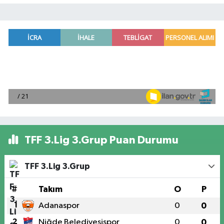
TFF 3.Lig 3.Grup Puan Durumu
TFF 3.Lig 3.Grup
#
Takım
O
P
1
Adanaspor
0
0
2
Niğde Belediyesispor
0
0