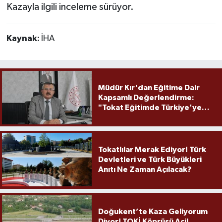
Kazayla ilgili inceleme sürüyor.
Kaynak:
İHA
Müdür Kır'dan Eğitime Dair
Kapsamlı Değerlendirme:
"Tokat Eğitimde Türkiye'ye
Örnek Olmaya Devam Ediyor"
Tokatlılar Merak Ediyor! Türk
Devletleri ve Türk Büyükleri
Anıtı Ne Zaman Açılacak?
Doğukent’te Kaza Geliyorum
Diyor! TOKİ Köprüsü Acil