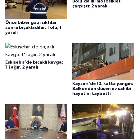
Bolu'da iki motosiklet
çarpıştı: 2 yaralı
Önce biber gazı sıktılar
sonra bıçakladılar: 1 ölü, 1
yaralı
Eskişehir'de bıçaklı kavga:
1'i ağır, 2 yaralı
Kayseri'de 13. katta yangın:
Balkondan düşen ev sahibi
hayatını kaybetti