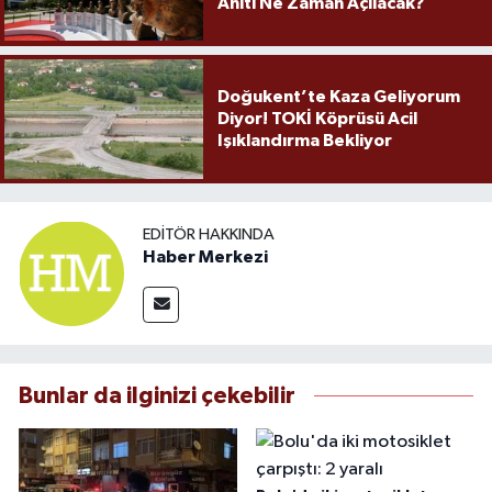
Anıtı Ne Zaman Açılacak?
Doğukent’te Kaza Geliyorum
Diyor! TOKİ Köprüsü Acil
Işıklandırma Bekliyor
EDITÖR HAKKINDA
Haber Merkezi
Bunlar da ilginizi çekebilir