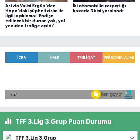
Artvin Valisi Ergün'den
İki otomobilin çarpıştığı
Hopa'daki şüpheli cisim ile
kazada 3 kişi yaralandı
ilgili açıklama: 'Endişe
edilecek bir durum yok, yol
yeniden trafiğe açıldı'
TFF 3.Lig 3.Grup Puan Durumu
TFF 3.Lig 3.Grup