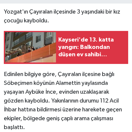
Yozgat'ın Çayıralan ilçesinde 3 yaşındaki bir kız
çocuğu kayboldu.
Kayseri'de 13. katta
yangın: Balkondan
düşen ev sahibi
hayatını kaybetti
Edinilen bilgiye göre, Çayıralan ilçesine bağlı
Söbeçimen köyünün Alamettin yaylasında
yaşayan Aybüke İnce, evinden uzaklaşarak
gözden kayboldu. Yakınlarının durumu 112 Acil
İhbar hattına bildirmesi üzerine harekete geçen
ekipler, bölgede geniş çaplı arama çalışması
başlattı.