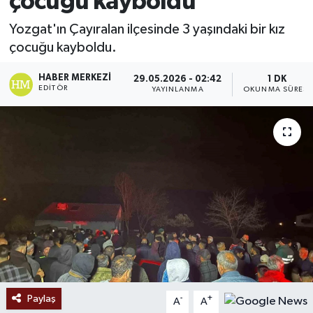
çocuğu kayboldu
Ekonomi
Yozgat'ın Çayıralan ilçesinde 3 yaşındaki bir kız
çocuğu kayboldu.
Sağlık
HABER MERKEZI
29.05.2026 - 02:42
1 DK
EDITÖR
YAYINLANMA
OKUNMA SÜRESI
Tokat Haber
Paylaş
-
+
A
A