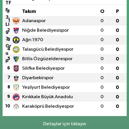
#
Takım
O
P
1
Adanaspor
0
0
2
Niğde Belediyesispor
0
0
3
Ağrı 1970
0
0
4
Talasgücü Belediyespor
0
0
5
Bitlis Özgüzelderespor
0
0
6
Silifke Belediyespor
0
0
7
Diyarbekirspor
0
0
8
Yeşilyurt Belediyespor
0
0
9
Kırıkkale Büyük Anadolu
0
0
10
Karaköprü Belediyespor
0
0
Detaylar için tıklayın