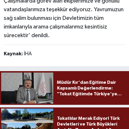
Çalışmalarda görev alan ekiplerimize ve gönüllü
vatandaşlarımıza teşekkür ediyoruz. Yavrumuzun
sağ salim bulunması için Devletimizin tüm
imkanlarıyla arama çalışmalarımız kesintisiz
sürecektir' denildi.
Kaynak:
İHA
Müdür Kır'dan Eğitime Dair
Kapsamlı Değerlendirme:
"Tokat Eğitimde Türkiye'ye
Örnek Olmaya Devam Ediyor"
Tokatlılar Merak Ediyor! Türk
Devletleri ve Türk Büyükleri