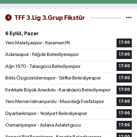
TFF 3.Lig 3.Grup Fikstür
6 Eylül, Pazar
Yeni Malatyaspor - Karaman FK
17:00
Adanaspor - Niğde Belediyesispor
17:00
Ağrı 1970 - Talasgücü Belediyespor
17:00
Bitlis Özgüzelderespor - Silifke Belediyespor
17:00
Kırıkkale Büyük Anadolu - Karaköprü Belediyespor
17:00
Yeni Mersin Idmanyurdu - Mazıdağı Fosfatspor
17:00
Diyarbekirspor - Yeşilyurt Belediyespor
17:00
Osmaniyespor - Adana Adaletgucu
17:00
17:00