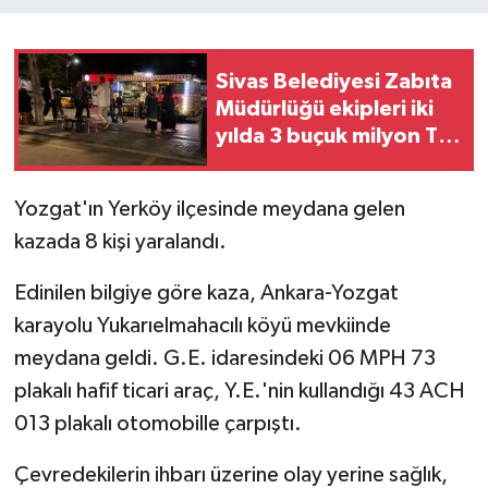
Sivas Belediyesi Zabıta
Müdürlüğü ekipleri iki
yılda 3 buçuk milyon TL
ceza uyguladı
Yozgat'ın Yerköy ilçesinde meydana gelen
kazada 8 kişi yaralandı.
Edinilen bilgiye göre kaza, Ankara-Yozgat
karayolu Yukarıelmahacılı köyü mevkiinde
meydana geldi. G.E. idaresindeki 06 MPH 73
plakalı hafif ticari araç, Y.E.'nin kullandığı 43 ACH
013 plakalı otomobille çarpıştı.
Çevredekilerin ihbarı üzerine olay yerine sağlık,