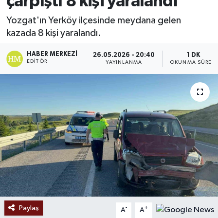
çarpıştı 8 kişi yaralandı
Ekonomi
Yozgat'ın Yerköy ilçesinde meydana gelen
kazada 8 kişi yaralandı.
Sağlık
HABER MERKEZI
26.05.2026 - 20:40
1 DK
EDITÖR
YAYINLANMA
OKUNMA SÜRESI
Tokat Haber
Paylaş
-
+
A
A