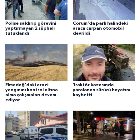
Polise saldırıp görevini
Çorum'da park halindeki
yaptırmayan 2 şüpheli
araca çarpan otomobil
tutuklandı
devrildi
Elmadağ'daki arazi
Traktör kazasında
yangınını kontrol altına
yaralanan sürücü hayatını
alma çalışmaları devam
kaybetti
ediyor