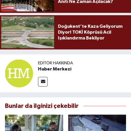
Anıtı Ne Zaman Açılacak?
Doğukent’te Kaza Geliyorum
Diyor! TOKİ Köprüsü Acil
Işıklandırma Bekliyor
EDITÖR HAKKINDA
Haber Merkezi
Bunlar da ilginizi çekebilir