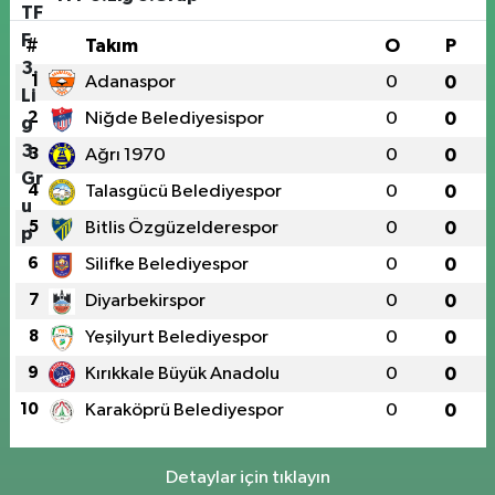
#
Takım
O
P
1
Adanaspor
0
0
2
Niğde Belediyesispor
0
0
3
Ağrı 1970
0
0
4
Talasgücü Belediyespor
0
0
5
Bitlis Özgüzelderespor
0
0
6
Silifke Belediyespor
0
0
7
Diyarbekirspor
0
0
8
Yeşilyurt Belediyespor
0
0
9
Kırıkkale Büyük Anadolu
0
0
10
Karaköprü Belediyespor
0
0
Detaylar için tıklayın