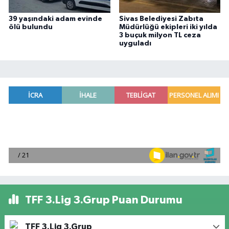
39 yaşındaki adam evinde
Sivas Belediyesi Zabıta
ölü bulundu
Müdürlüğü ekipleri iki yılda
3 buçuk milyon TL ceza
uyguladı
TFF 3.Lig 3.Grup Puan Durumu
TFF 3.Lig 3.Grup