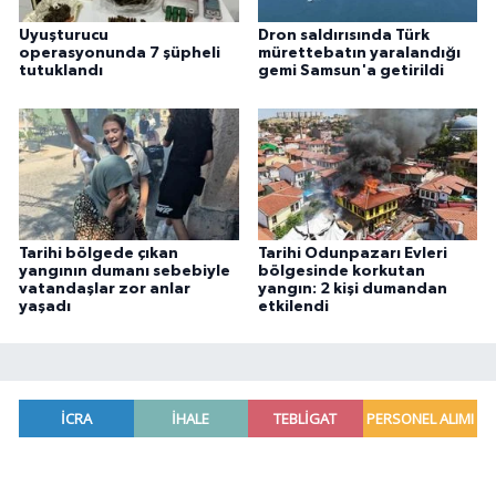
Uyuşturucu
Dron saldırısında Türk
operasyonunda 7 şüpheli
mürettebatın yaralandığı
tutuklandı
gemi Samsun'a getirildi
Tarihi bölgede çıkan
Tarihi Odunpazarı Evleri
yangının dumanı sebebiyle
bölgesinde korkutan
vatandaşlar zor anlar
yangın: 2 kişi dumandan
yaşadı
etkilendi