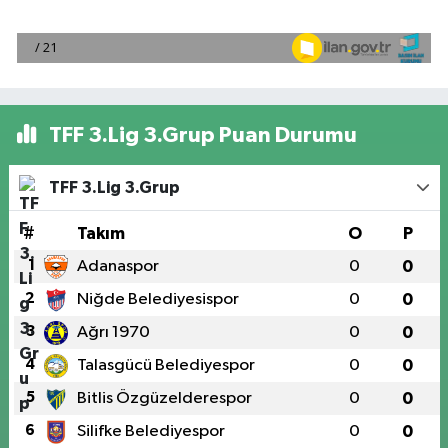
TFF 3.Lig 3.Grup Puan Durumu
TFF 3.Lig 3.Grup
#
Takım
O
P
1
Adanaspor
0
0
2
Niğde Belediyesispor
0
0
3
Ağrı 1970
0
0
4
Talasgücü Belediyespor
0
0
5
Bitlis Özgüzelderespor
0
0
6
Silifke Belediyespor
0
0