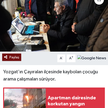
Ekonomi
Sağlık
Tokat Haber
Paylaş
-
+
A
A
Yozgat'ın Çayıralan ilçesinde kaybolan çocuğu
arama çalışmaları sürüyor.
Apartman dairesinde
korkutan yangın