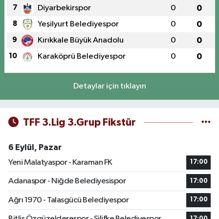
7
Diyarbekirspor
0
0
8
Yeşilyurt Belediyespor
0
0
9
Kırıkkale Büyük Anadolu
0
0
10
Karaköprü Belediyespor
0
0
Detaylar için tıklayın
TFF 3.Lig 3.Grup Fikstür
6 Eylül, Pazar
Yeni Malatyaspor - Karaman FK
17:00
Adanaspor - Niğde Belediyesispor
17:00
Ağrı 1970 - Talasgücü Belediyespor
17:00
Bitlis Özgüzelderespor - Silifke Belediyespor
17:00