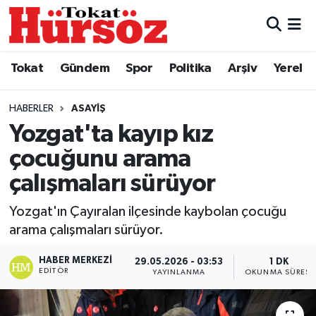
Tokat
Nöbetçi Eczaneler
Tokat
Gündem
Spor
Politika
Arşiv
Yerel
Türkiye Gündemi
Hava Durumu
HABERLER
ASAYIŞ
Gündem
Tokat Namaz Vakitleri
Yozgat'ta kayıp kız
çocuğunu arama
Asayiş
Trafik Durumu
çalışmaları sürüyor
Spor
Süper Lig Puan Durumu ve Fikstür
Yozgat'ın Çayıralan ilçesinde kaybolan çocuğu
arama çalışmaları sürüyor.
Politika
Tüm Manşetler
HABER MERKEZI
29.05.2026 - 03:53
1 DK
Tokat Spor
Son Dakika Haberleri
EDITÖR
YAYINLANMA
OKUNMA SÜRESI
Eğitim
Haber Arşivi