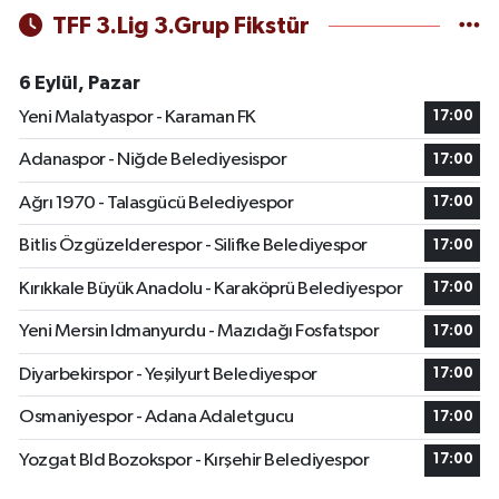
TFF 3.Lig 3.Grup Fikstür
6 Eylül, Pazar
Yeni Malatyaspor - Karaman FK
17:00
Adanaspor - Niğde Belediyesispor
17:00
Ağrı 1970 - Talasgücü Belediyespor
17:00
Bitlis Özgüzelderespor - Silifke Belediyespor
17:00
Kırıkkale Büyük Anadolu - Karaköprü Belediyespor
17:00
Yeni Mersin Idmanyurdu - Mazıdağı Fosfatspor
17:00
Diyarbekirspor - Yeşilyurt Belediyespor
17:00
Osmaniyespor - Adana Adaletgucu
17:00
Yozgat Bld Bozokspor - Kırşehir Belediyespor
17:00