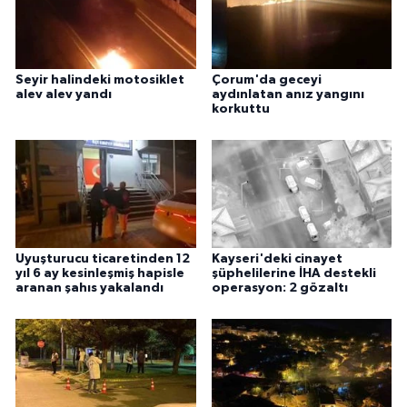
Seyir halindeki motosiklet
Çorum'da geceyi
alev alev yandı
aydınlatan anız yangını
korkuttu
Uyuşturucu ticaretinden 12
Kayseri'deki cinayet
yıl 6 ay kesinleşmiş hapisle
şüphelilerine İHA destekli
aranan şahıs yakalandı
operasyon: 2 gözaltı