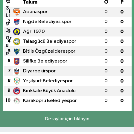
#
Takım
O
P
1
Adanaspor
0
0
2
Niğde Belediyesispor
0
0
3
Ağrı 1970
0
0
4
Talasgücü Belediyespor
0
0
5
Bitlis Özgüzelderespor
0
0
6
Silifke Belediyespor
0
0
7
Diyarbekirspor
0
0
8
Yeşilyurt Belediyespor
0
0
9
Kırıkkale Büyük Anadolu
0
0
10
Karaköprü Belediyespor
0
0
Detaylar için tıklayın