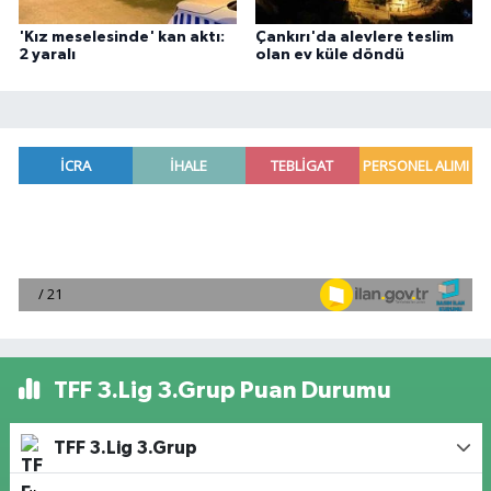
'Kız meselesinde' kan aktı:
Çankırı'da alevlere teslim
2 yaralı
olan ev küle döndü
TFF 3.Lig 3.Grup Puan Durumu
TFF 3.Lig 3.Grup