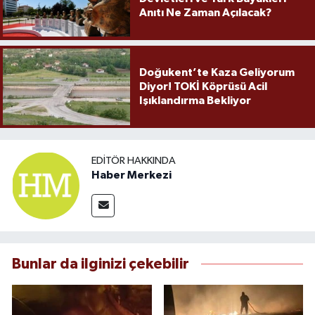
Anıtı Ne Zaman Açılacak?
Doğukent’te Kaza Geliyorum
Diyor! TOKİ Köprüsü Acil
Işıklandırma Bekliyor
EDITÖR HAKKINDA
Haber Merkezi
Bunlar da ilginizi çekebilir