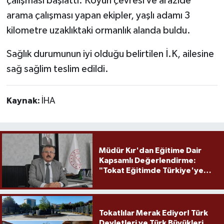
çalışması başlattı. Köyün çevresi ve arazide
arama çalışması yapan ekipler, yaşlı adamı 3
kilometre uzaklıktaki ormanlık alanda buldu.
Sağlık durumunun iyi olduğu belirtilen İ.K, ailesine
sağ sağlim teslim edildi.
Kaynak:
İHA
Müdür Kır'dan Eğitime Dair
Kapsamlı Değerlendirme:
"Tokat Eğitimde Türkiye'ye
Örnek Olmaya Devam Ediyor"
Tokatlılar Merak Ediyor! Türk
Devletleri ve Türk Büyükleri