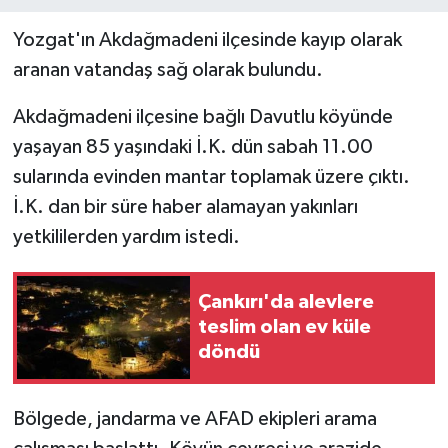
Yozgat'ın Akdağmadeni ilçesinde kayıp olarak
aranan vatandaş sağ olarak bulundu.
Akdağmadeni ilçesine bağlı Davutlu köyünde
yaşayan 85 yaşındaki İ.K. dün sabah 11.00
sularında evinden mantar toplamak üzere çıktı.
İ.K. dan bir süre haber alamayan yakınları
yetkililerden yardım istedi.
Çankırı'da alevlere
teslim olan ev küle
döndü
Bölgede, jandarma ve AFAD ekipleri arama