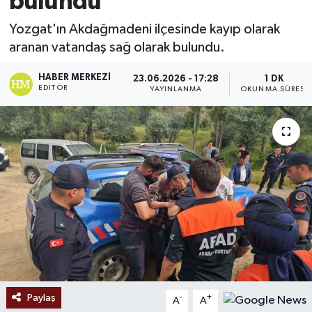
bulundu
Ekonomi
Yozgat'ın Akdağmadeni ilçesinde kayıp olarak
aranan vatandaş sağ olarak bulundu.
Sağlık
HABER MERKEZI
23.06.2026 - 17:28
1 DK
EDITÖR
YAYINLANMA
OKUNMA SÜRESI
Tokat Haber
Paylaş
-
+
A
A