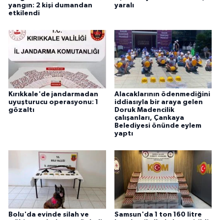
yangın: 2 kişi dumandan
yaralı
etkilendi
Kırıkkale'de jandarmadan
Alacaklarının ödenmediğini
uyuşturucu operasyonu: 1
iddiasıyla bir araya gelen
gözaltı
Doruk Madencilik
çalışanları, Çankaya
Belediyesi önünde eylem
yaptı
Bolu'da evinde silah ve
Samsun'da 1 ton 160 litre