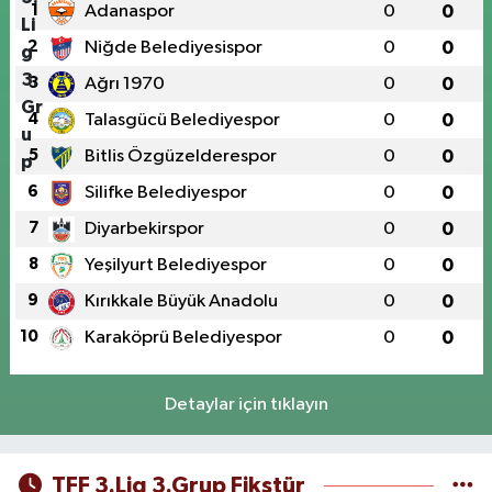
1
Adanaspor
0
0
2
Niğde Belediyesispor
0
0
3
Ağrı 1970
0
0
4
Talasgücü Belediyespor
0
0
5
Bitlis Özgüzelderespor
0
0
6
Silifke Belediyespor
0
0
7
Diyarbekirspor
0
0
8
Yeşilyurt Belediyespor
0
0
9
Kırıkkale Büyük Anadolu
0
0
10
Karaköprü Belediyespor
0
0
Detaylar için tıklayın
TFF 3.Lig 3.Grup Fikstür