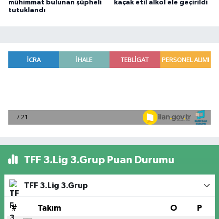
mühimmat bulunan şüpheli
kaçak etil alkol ele geçirildi
tutuklandı
TFF 3.Lig 3.Grup Puan Durumu
TFF 3.Lig 3.Grup
#
Takım
O
P