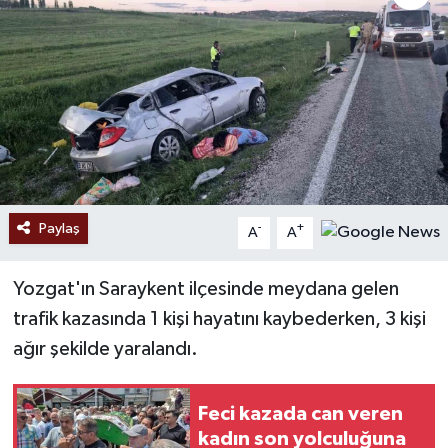
Ekonomi
Sağlık
Tokat Haber
Paylaş
-
+
A
A
Yozgat'ın Saraykent ilçesinde meydana gelen
trafik kazasında 1 kişi hayatını kaybederken, 3 kişi
ağır şekilde yaralandı.
Feci kazada can veren
kadın son yolculuğuna