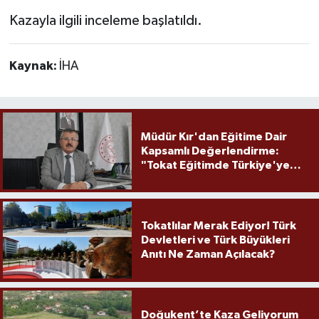
Kazayla ilgili inceleme başlatıldı.
Kaynak:
İHA
Müdür Kır'dan Eğitime Dair
Kapsamlı Değerlendirme:
"Tokat Eğitimde Türkiye'ye
Örnek Olmaya Devam Ediyor"
Tokatlılar Merak Ediyor! Türk
Devletleri ve Türk Büyükleri
Anıtı Ne Zaman Açılacak?
Doğukent’te Kaza Geliyorum