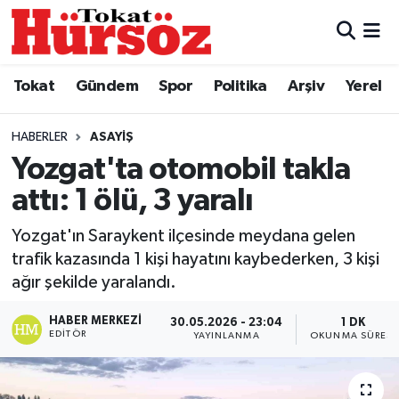
Tokat
Nöbetçi Eczaneler
Tokat
Gündem
Spor
Politika
Arşiv
Yerel
Türkiye Gündemi
Hava Durumu
HABERLER
ASAYIŞ
Gündem
Tokat Namaz Vakitleri
Yozgat'ta otomobil takla
attı: 1 ölü, 3 yaralı
Asayiş
Trafik Durumu
Yozgat'ın Saraykent ilçesinde meydana gelen
Spor
Süper Lig Puan Durumu ve Fikstür
trafik kazasında 1 kişi hayatını kaybederken, 3 kişi
ağır şekilde yaralandı.
Politika
Tüm Manşetler
HABER MERKEZI
30.05.2026 - 23:04
1 DK
EDITÖR
YAYINLANMA
OKUNMA SÜRESI
Tokat Spor
Son Dakika Haberleri
Eğitim
Haber Arşivi