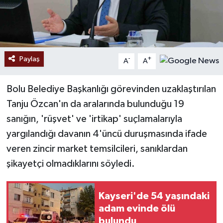
Paylaş
-
+
A
A
Bolu Belediye Başkanlığı görevinden uzaklaştırılan
Tanju Özcan'ın da aralarında bulunduğu 19
sanığın, 'rüşvet' ve 'irtikap' suçlamalarıyla
yargılandığı davanın 4'üncü duruşmasında ifade
veren zincir market temsilcileri, sanıklardan
şikayetçi olmadıklarını söyledi.
Kayseri'de 54 yaşındaki
adam evinde ölü
bulundu