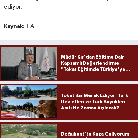
ediyor.
Kaynak:
İHA
Müdür Kır'dan Eğitime Dair
Kapsamlı Değerlendirme:
"Tokat Eğitimde Türkiye'ye
Örnek Olmaya Devam Ediyor"
Tokatlılar Merak Ediyor! Türk
Devletleri ve Türk Büyükleri
Anıtı Ne Zaman Açılacak?
Doğukent’te Kaza Geliyorum