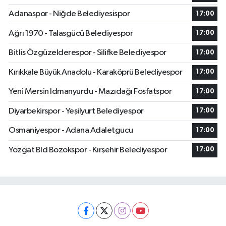
Adanaspor - Niğde Belediyesispor
17:00
Ağrı 1970 - Talasgücü Belediyespor
17:00
Bitlis Özgüzelderespor - Silifke Belediyespor
17:00
Kırıkkale Büyük Anadolu - Karaköprü Belediyespor
17:00
Yeni Mersin Idmanyurdu - Mazıdağı Fosfatspor
17:00
Diyarbekirspor - Yeşilyurt Belediyespor
17:00
Osmaniyespor - Adana Adaletgucu
17:00
Yozgat Bld Bozokspor - Kırşehir Belediyespor
17:00