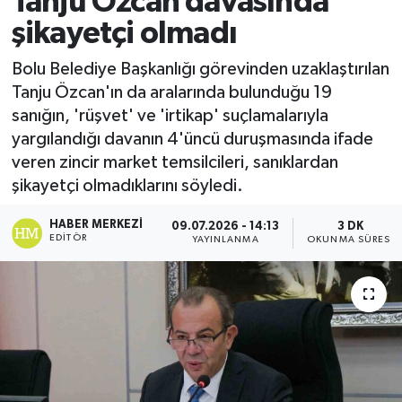
Tanju Özcan davasında
şikayetçi olmadı
Ekonomi
Bolu Belediye Başkanlığı görevinden uzaklaştırılan
Sağlık
Tanju Özcan'ın da aralarında bulunduğu 19
sanığın, 'rüşvet' ve 'irtikap' suçlamalarıyla
Tokat Haber
yargılandığı davanın 4'üncü duruşmasında ifade
veren zincir market temsilcileri, sanıklardan
şikayetçi olmadıklarını söyledi.
HABER MERKEZI
09.07.2026 - 14:13
3 DK
EDITÖR
YAYINLANMA
OKUNMA SÜRESI