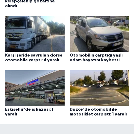
kelepçelenip gözaltına
alındı
Karşı şeride savrulan dorse
Otomobilin çarptığı yaşlı
otomobile çarptı: 4 yaralı
adam hayatını kaybetti
Eskişehir'de iş kazası: 1
Düzce'de otomobil ile
yaralı
motosiklet çarpıştı: 1 yaralı