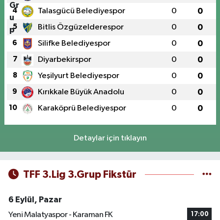
4
Talasgücü Belediyespor
0
0
5
Bitlis Özgüzelderespor
0
0
6
Silifke Belediyespor
0
0
7
Diyarbekirspor
0
0
8
Yeşilyurt Belediyespor
0
0
9
Kırıkkale Büyük Anadolu
0
0
10
Karaköprü Belediyespor
0
0
Detaylar için tıklayın
TFF 3.Lig 3.Grup Fikstür
6 Eylül, Pazar
Yeni Malatyaspor - Karaman FK
17:00