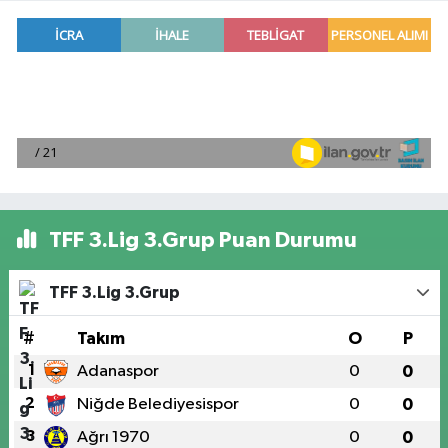
TFF 3.Lig 3.Grup Puan Durumu
TFF 3.Lig 3.Grup
#
Takım
O
P
1
Adanaspor
0
0
2
Niğde Belediyesispor
0
0
3
Ağrı 1970
0
0