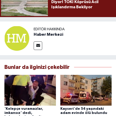
Diyor! TOKİ Köprüsü Acil
Işıklandırma Bekliyor
EDITÖR HAKKINDA
Haber Merkezi
Bunlar da ilginizi çekebilir
'Kelepçe vuramazlar,
Kayseri'de 54 yaşındaki
imkansız' dedi,
adam evinde ölü bulundu