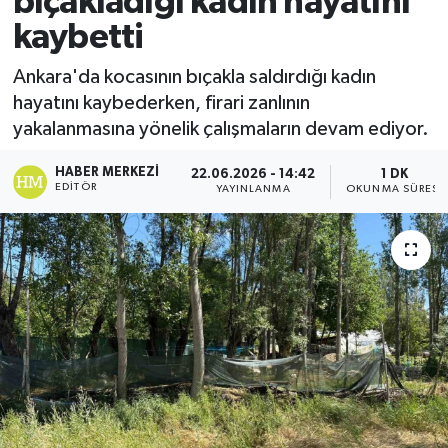
bıçakladığı kadın hayatını
kaybetti
Ekonomi
Ankara'da kocasının bıçakla saldırdığı kadın
Sağlık
hayatını kaybederken, firari zanlının
yakalanmasına yönelik çalışmaların devam ediyor.
Tokat Haber
HABER MERKEZI
22.06.2026 - 14:42
1 DK
EDITÖR
YAYINLANMA
OKUNMA SÜRESI