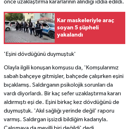
önce uzaklaştırma kararlarının alındığı iddia edildi.
Kar maskeleriyle araç
soyan 5 şüpheli
yakalandı
'Eşini dövdüğünü duymuştuk'
Olayla ilgili konuşan komşusu da, 'Komşularımız
sabah bahçeye gitmişler, bahçede çalışırken eşini
bıçaklamış. Saldırganın psikolojik sorunları da
vardı diyorlardı. Bir kaç sefer uzaklaştırma kararı
aldırmıştı eşi de. Eşini birkaç kez dövdüğünü de
duymuştuk. 'Akıl sağlığı yerinde değil' raporu
varmış. Saldırgan işsizdi bildiğim kadarıyla.
Çalışmaya da meyilli biri değildi' dedi.