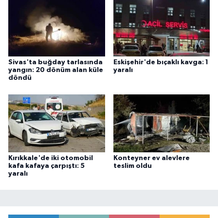
Sivas'ta buğday tarlasında
Eskişehir'de bıçaklı kavga: 1
yangın: 20 dönüm alan küle
yaralı
döndü
Kırıkkale'de iki otomobil
Konteyner ev alevlere
kafa kafaya çarpıştı: 5
teslim oldu
yaralı