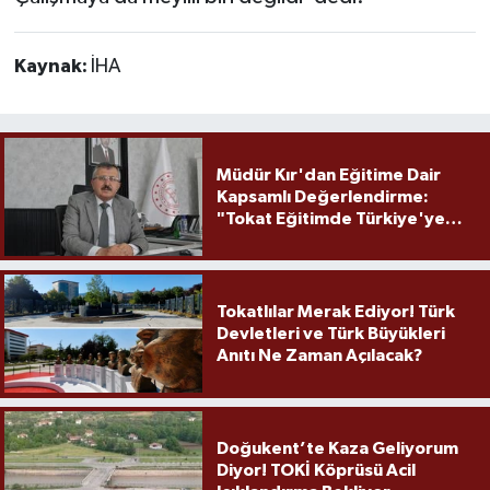
Kaynak:
İHA
Müdür Kır'dan Eğitime Dair
Kapsamlı Değerlendirme:
"Tokat Eğitimde Türkiye'ye
Örnek Olmaya Devam Ediyor"
Tokatlılar Merak Ediyor! Türk
Devletleri ve Türk Büyükleri
Anıtı Ne Zaman Açılacak?
Doğukent’te Kaza Geliyorum
Diyor! TOKİ Köprüsü Acil