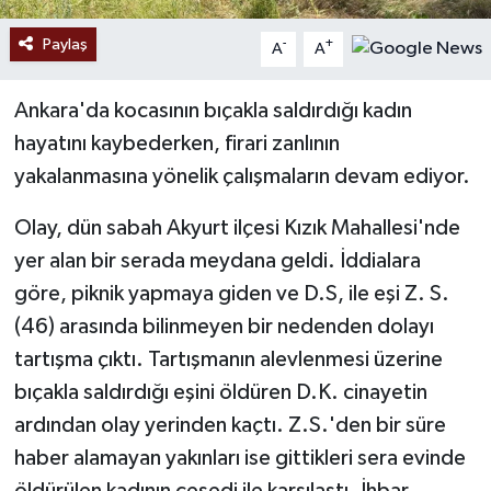
Paylaş
-
+
A
A
Ankara'da kocasının bıçakla saldırdığı kadın
hayatını kaybederken, firari zanlının
yakalanmasına yönelik çalışmaların devam ediyor.
Olay, dün sabah Akyurt ilçesi Kızık Mahallesi'nde
yer alan bir serada meydana geldi. İddialara
göre, piknik yapmaya giden ve D.S, ile eşi Z. S.
(46) arasında bilinmeyen bir nedenden dolayı
tartışma çıktı. Tartışmanın alevlenmesi üzerine
bıçakla saldırdığı eşini öldüren D.K. cinayetin
ardından olay yerinden kaçtı. Z.S.'den bir süre
haber alamayan yakınları ise gittikleri sera evinde
öldürülen kadının cesedi ile karşılaştı. İhbar