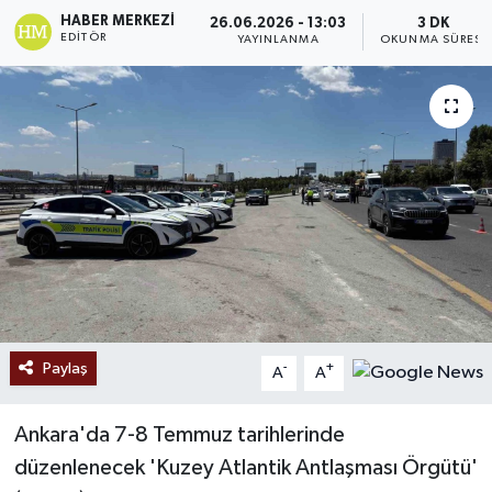
HABER MERKEZI
26.06.2026 - 13:03
3 DK
EDITÖR
YAYINLANMA
OKUNMA SÜRESI
Paylaş
-
+
A
A
Ankara'da 7-8 Temmuz tarihlerinde
düzenlenecek 'Kuzey Atlantik Antlaşması Örgütü'