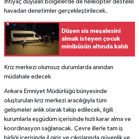
İhtiyaç duyulan bölgelerde de helikopter destekli
havadan denetimler gerçekleştirilecek.
Düşen sis meşalesini
almak isteyen çocuk
minibüsün altında kaldı
Kriz merkezi olumsuz durumlarda anından
müdahale edecek
Ankara Emniyet Müdürlüğü bünyesinde
oluşturulan kriz merkezi aracılığıyla tüm
gelişmeler anlık olarak takip edilecek, ilgili
kurumlarla eşgüdüm içerisinde hızlı karar alma ve
koordinasyon sağlanacak. Çevre illerle tam iş
birliği içerisinde il giriş ve çıkışlarında güvenlik ve