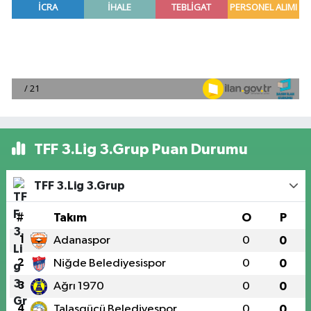
TFF 3.Lig 3.Grup Puan Durumu
TFF 3.Lig 3.Grup
#
Takım
O
P
1
Adanaspor
0
0
2
Niğde Belediyesispor
0
0
3
Ağrı 1970
0
0
4
Talasgücü Belediyespor
0
0