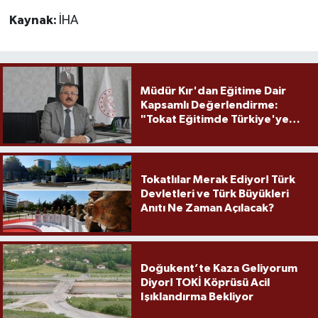
Kaynak:
İHA
Müdür Kır'dan Eğitime Dair
Kapsamlı Değerlendirme:
"Tokat Eğitimde Türkiye'ye
Örnek Olmaya Devam Ediyor"
Tokatlılar Merak Ediyor! Türk
Devletleri ve Türk Büyükleri
Anıtı Ne Zaman Açılacak?
Doğukent’te Kaza Geliyorum
Diyor! TOKİ Köprüsü Acil
Işıklandırma Bekliyor