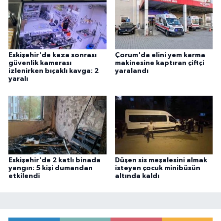
Eskişehir'de kaza sonrası
Çorum'da elini yem karma
güvenlik kamerası
makinesine kaptıran çiftçi
izlenirken bıçaklı kavga: 2
yaralandı
yaralı
Eskişehir'de 2 katlı binada
Düşen sis meşalesini almak
yangın: 5 kişi dumandan
isteyen çocuk minibüsün
etkilendi
altında kaldı