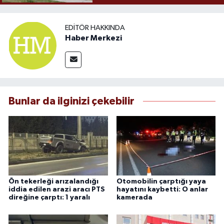
EDITÖR HAKKINDA
Haber Merkezi
Bunlar da ilginizi çekebilir
Ön tekerleği arızalandığı
Otomobilin çarptığı yaya
iddia edilen arazi aracı PTS
hayatını kaybetti: O anlar
direğine çarptı: 1 yaralı
kamerada