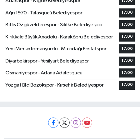
Adanaspor - Niğde Belediyesispor
17:00
Ağrı 1970 - Talasgücü Belediyespor
17:00
Bitlis Özgüzelderespor - Silifke Belediyespor
17:00
Kırıkkale Büyük Anadolu - Karaköprü Belediyespor
17:00
Yeni Mersin Idmanyurdu - Mazıdağı Fosfatspor
17:00
Diyarbekirspor - Yeşilyurt Belediyespor
17:00
Osmaniyespor - Adana Adaletgucu
17:00
Yozgat Bld Bozokspor - Kırşehir Belediyespor
17:00