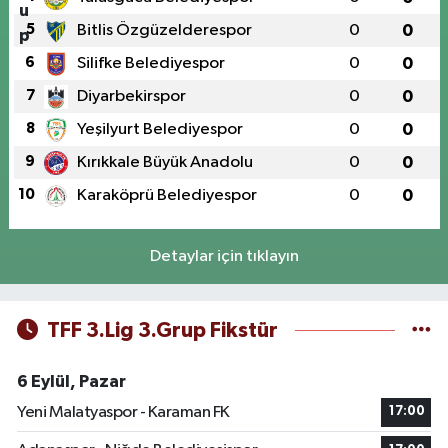
5
Bitlis Özgüzelderespor
0
0
6
Silifke Belediyespor
0
0
7
Diyarbekirspor
0
0
8
Yeşilyurt Belediyespor
0
0
9
Kırıkkale Büyük Anadolu
0
0
10
Karaköprü Belediyespor
0
0
Detaylar için tıklayın
TFF 3.Lig 3.Grup Fikstür
6 Eylül, Pazar
Yeni Malatyaspor - Karaman FK
17:00