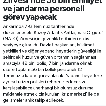
Zirvesi'nde 56 bin emniyet
ve jandarma personeli
Ekonomi
görev yapacak
Sağlık
Ankara'da 7-8 Temmuz tarihlerinde
düzenlenecek 'Kuzey Atlantik Antlaşması Örgütü'
Tokat Haber
(NATO) Zirvesi için güvenlik tedbirleri en üst
seviyeye çıkarıldı. Devlet başkanları, hükümet
yetkilileri ve diğer yabancı heyetlerin güvenliği ile
şehirdeki huzur ve güven ortamının sağlanması
amacıyla 49 bini polis, 7 bini jandarma olmak
üzere toplam 56 bin kolluk personeli 12
Temmuz'a kadar görev alacak. Yabancı heyetlere
ayrıca turizm polisleri rehberlik edecek ve
karşılaşabilecek herhangi bir olumsuz duruma
müdahale etmek için kurulan 'kriz merkezi' ile de
gelişmeler anlık takip edilecek.