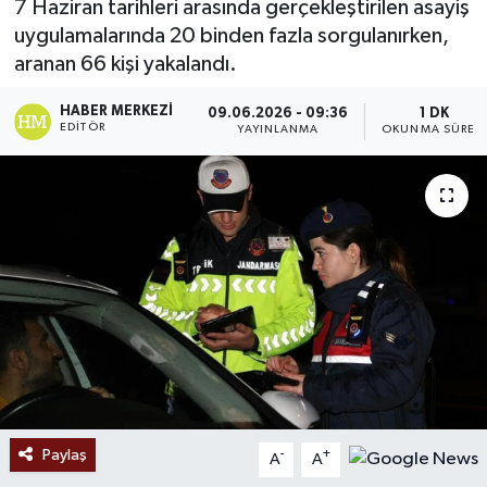
7 Haziran tarihleri arasında gerçekleştirilen asayiş
uygulamalarında 20 binden fazla sorgulanırken,
Ekonomi
aranan 66 kişi yakalandı.
Sağlık
HABER MERKEZI
09.06.2026 - 09:36
1 DK
EDITÖR
YAYINLANMA
OKUNMA SÜRES
Tokat Haber
Paylaş
-
+
A
A