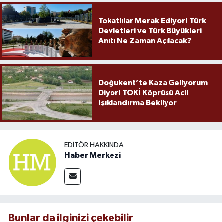
Tokatlılar Merak Ediyor! Türk
Devletleri ve Türk Büyükleri
Anıtı Ne Zaman Açılacak?
Doğukent’te Kaza Geliyorum
Diyor! TOKİ Köprüsü Acil
Işıklandırma Bekliyor
EDITÖR HAKKINDA
Haber Merkezi
Bunlar da ilginizi çekebilir