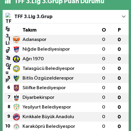
TFF 3.Lig 3.Grup Puan Durumu
TFF 3.Lig 3.Grup
#
Takım
O
P
1
Adanaspor
0
0
2
Niğde Belediyesispor
0
0
3
Ağrı 1970
0
0
4
Talasgücü Belediyespor
0
0
5
Bitlis Özgüzelderespor
0
0
6
Silifke Belediyespor
0
0
7
Diyarbekirspor
0
0
8
Yeşilyurt Belediyespor
0
0
9
Kırıkkale Büyük Anadolu
0
0
10
Karaköprü Belediyespor
0
0