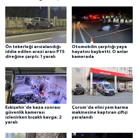
Ön tekerleği arızalandığı
Otomobilin çarptığı yaya
iddia edilen arazi aracı PTS
hayatını kaybetti: O anlar
direğine çarptı: 1 yaralı
kamerada
Eskişehir'de kaza sonrası
Çorum'da elini yem karma
güvenlik kamerası
makinesine kaptıran çiftçi
izlenirken bıçaklı kavga: 2
yaralandı
yaralı