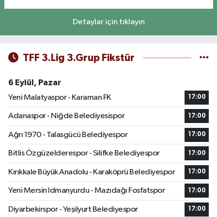
Detaylar için tıklayın
TFF 3.Lig 3.Grup Fikstür
6 Eylül, Pazar
Yeni Malatyaspor - Karaman FK
17:00
Adanaspor - Niğde Belediyesispor
17:00
Ağrı 1970 - Talasgücü Belediyespor
17:00
Bitlis Özgüzelderespor - Silifke Belediyespor
17:00
Kırıkkale Büyük Anadolu - Karaköprü Belediyespor
17:00
Yeni Mersin Idmanyurdu - Mazıdağı Fosfatspor
17:00
Diyarbekirspor - Yeşilyurt Belediyespor
17:00