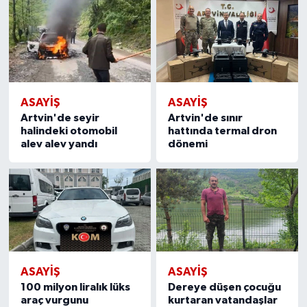
ASAYIŞ
ASAYIŞ
Artvin'de seyir
Artvin'de sınır
halindeki otomobil
hattında termal dron
alev alev yandı
dönemi
ASAYIŞ
ASAYIŞ
100 milyon liralık lüks
Dereye düşen çocuğu
araç vurgunu
kurtaran vatandaşlar