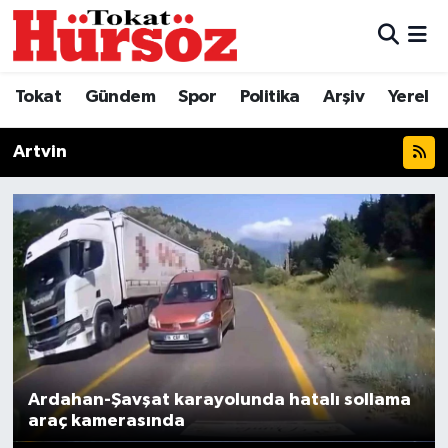
Tokat
Nöbetçi Eczaneler
Tokat
Gündem
Spor
Politika
Arşiv
Yerel
Türkiye Gündemi
Hava Durumu
Artvin
Gündem
Tokat Namaz Vakitleri
Asayiş
Trafik Durumu
Spor
Süper Lig Puan Durumu ve Fikstür
Politika
Tüm Manşetler
Tokat Spor
Son Dakika Haberleri
Ardahan-Şavşat karayolunda hatalı sollama
araç kamerasında
Eğitim
Haber Arşivi