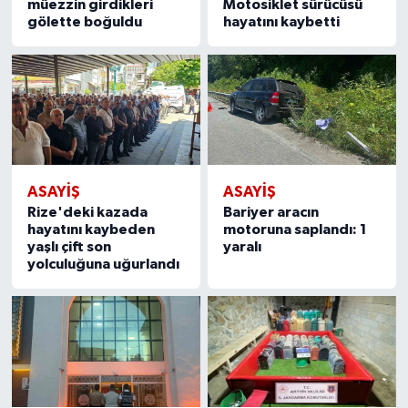
müezzin girdikleri
Motosiklet sürücüsü
gölette boğuldu
hayatını kaybetti
ASAYIŞ
ASAYIŞ
Rize'deki kazada
Bariyer aracın
hayatını kaybeden
motoruna saplandı: 1
yaşlı çift son
yaralı
yolculuğuna uğurlandı