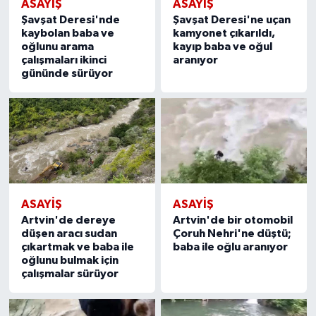
ASAYIŞ
ASAYIŞ
Şavşat Deresi'nde
Şavşat Deresi'ne uçan
kaybolan baba ve
kamyonet çıkarıldı,
oğlunu arama
kayıp baba ve oğul
çalışmaları ikinci
aranıyor
gününde sürüyor
ASAYIŞ
ASAYIŞ
Artvin'de dereye
Artvin'de bir otomobil
düşen aracı sudan
Çoruh Nehri'ne düştü;
çıkartmak ve baba ile
baba ile oğlu aranıyor
oğlunu bulmak için
çalışmalar sürüyor