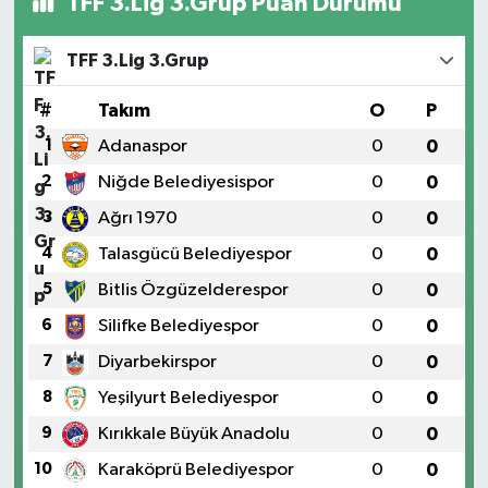
TFF 3.Lig 3.Grup Puan Durumu
TFF 3.Lig 3.Grup
#
Takım
O
P
1
Adanaspor
0
0
2
Niğde Belediyesispor
0
0
3
Ağrı 1970
0
0
4
Talasgücü Belediyespor
0
0
5
Bitlis Özgüzelderespor
0
0
6
Silifke Belediyespor
0
0
7
Diyarbekirspor
0
0
8
Yeşilyurt Belediyespor
0
0
9
Kırıkkale Büyük Anadolu
0
0
10
Karaköprü Belediyespor
0
0