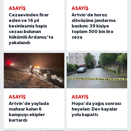
ASAYIŞ
ASAYIŞ
Cezaevinden firar
Artvin'de horoz
eden ve 16 yıl
dövüşüne jandarma
kesinleşmiş hapis
baskını: 39 kişiye
cezası bulunan
toplam 500 bin lira
hükümlü Ardanuç'ta
ceza
yakalandı
ASAYIŞ
ASAYIŞ
Artvin'de yaylada
Hopa'da yağış sonrası
mahsur kalan 6
heyelan: Dev kayalar
kampçıyı ekipler
yolu kapattı
kurtardı