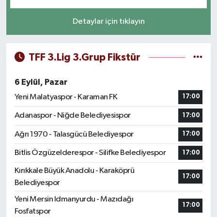
Detaylar için tıklayın
TFF 3.Lig 3.Grup Fikstür
6 Eylül, Pazar
Yeni Malatyaspor - Karaman FK
17:00
Adanaspor - Niğde Belediyesispor
17:00
Ağrı 1970 - Talasgücü Belediyespor
17:00
Bitlis Özgüzelderespor - Silifke Belediyespor
17:00
Kırıkkale Büyük Anadolu - Karaköprü
17:00
Belediyespor
Yeni Mersin Idmanyurdu - Mazıdağı
17:00
Fosfatspor