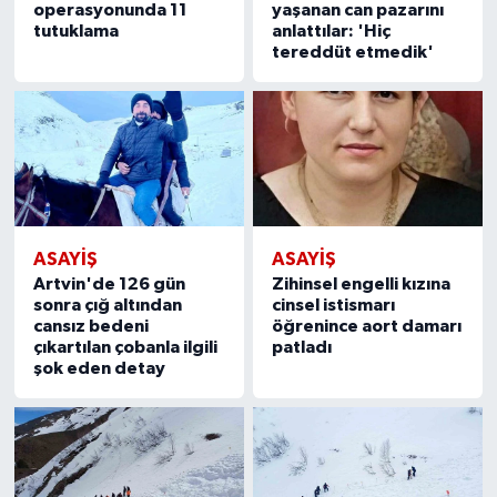
operasyonunda 11
yaşanan can pazarını
tutuklama
anlattılar: 'Hiç
tereddüt etmedik'
ASAYIŞ
ASAYIŞ
Artvin'de 126 gün
Zihinsel engelli kızına
sonra çığ altından
cinsel istismarı
cansız bedeni
öğrenince aort damarı
çıkartılan çobanla ilgili
patladı
şok eden detay