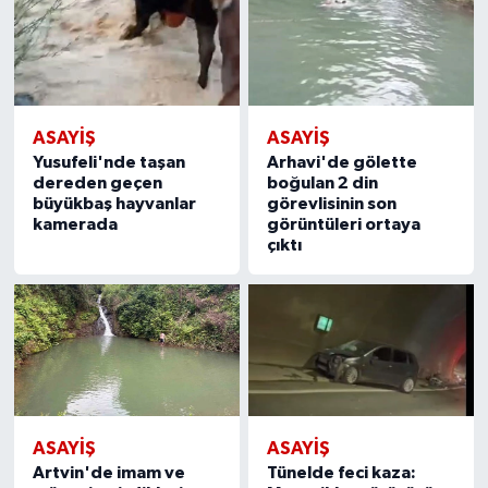
ASAYIŞ
ASAYIŞ
Yusufeli'nde taşan
Arhavi'de gölette
dereden geçen
boğulan 2 din
büyükbaş hayvanlar
görevlisinin son
kamerada
görüntüleri ortaya
çıktı
ASAYIŞ
ASAYIŞ
Artvin'de imam ve
Tünelde feci kaza: