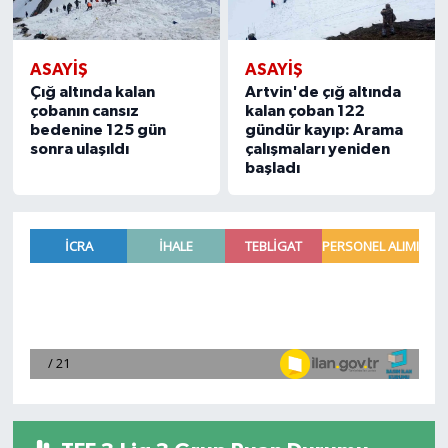
ASAYIŞ
ASAYIŞ
Çığ altında kalan
Artvin'de çığ altında
çobanın cansız
kalan çoban 122
bedenine 125 gün
gündür kayıp: Arama
sonra ulaşıldı
çalışmaları yeniden
başladı