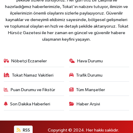
şekilde sizlere sunuyoruz. Her gün titiz bir çalışma ile
hazırladığımız haberlerimizle, Tokat'ın nabzını tutuyor, ilimizin ve
ilçelerimizin önemli olaylarını sizlerle paylaşıyoruz. Güvenilir
kaynaklar ve deneyimli ekibimiz sayesinde, bölgesel gelişmeleri
ve toplumsal olayları en hızlı ve detaylı şekilde aktarıyoruz. Tokat
Hürsöz Gazetesi ile her zaman en güncel ve güvenilir habere
ulaşmanın keyfini yaşayın.
Nöbetçi Eczaneler
Hava Durumu
Tokat Namaz Vakitleri
Trafik Durumu
Puan Durumu ve Fikstür
Tüm Manşetler
Son Dakika Haberleri
Haber Arşivi
RSS
Copyright © 2024. Her hakkı saklıdır.