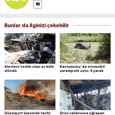
Bunlar da ilginizi çekebilir
Alevlere teslim olan ev küle
Kastamonu'da otomobil
döndü
şarampole uçtu: 4 yaralı
Güzelyurt ilçesinde tarihi
Dron saldırısına uğrayan