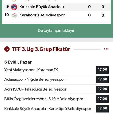
9
Kırıkkale Büyük Anadolu
0
0
10
Karaköprü Belediyespor
0
0
Detaylar için tıklayın
TFF 3.Lig 3.Grup Fikstür
6 Eylül, Pazar
Yeni Malatyaspor - Karaman FK
17:00
Adanaspor - Niğde Belediyesispor
17:00
Ağrı 1970 - Talasgücü Belediyespor
17:00
Bitlis Özgüzelderespor - Silifke Belediyespor
17:00
Kırıkkale Büyük Anadolu - Karaköprü Belediyespor
17:00