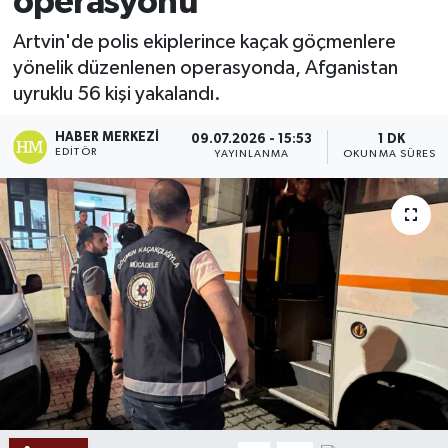
operasyonu
Ekonomi
Artvin'de polis ekiplerince kaçak göçmenlere
yönelik düzenlenen operasyonda, Afganistan
Sağlık
uyruklu 56 kişi yakalandı.
Tokat Haber
HABER MERKEZI
09.07.2026 - 15:53
1 DK
EDITÖR
YAYINLANMA
OKUNMA SÜRESI