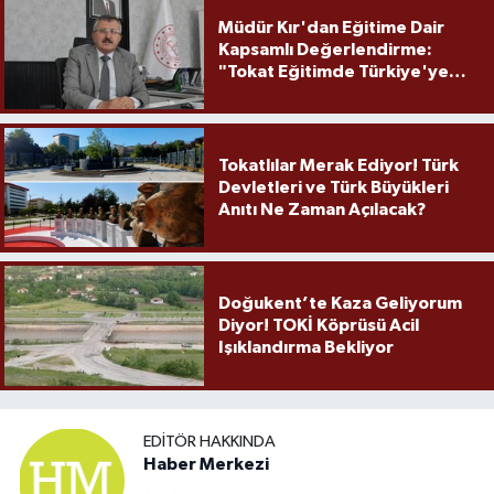
Müdür Kır'dan Eğitime Dair
Kapsamlı Değerlendirme:
"Tokat Eğitimde Türkiye'ye
Örnek Olmaya Devam Ediyor"
Tokatlılar Merak Ediyor! Türk
Devletleri ve Türk Büyükleri
Anıtı Ne Zaman Açılacak?
Doğukent’te Kaza Geliyorum
Diyor! TOKİ Köprüsü Acil
Işıklandırma Bekliyor
EDITÖR HAKKINDA
Haber Merkezi