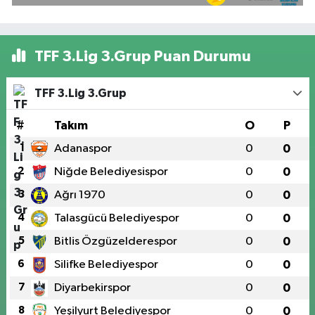
TFF 3.Lig 3.Grup Puan Durumu
TFF 3.Lig 3.Grup
#
Takım
O
P
1
Adanaspor
0
0
2
Niğde Belediyesispor
0
0
3
Ağrı 1970
0
0
4
Talasgücü Belediyespor
0
0
5
Bitlis Özgüzelderespor
0
0
6
Silifke Belediyespor
0
0
7
Diyarbekirspor
0
0
8
Yeşilyurt Belediyespor
0
0