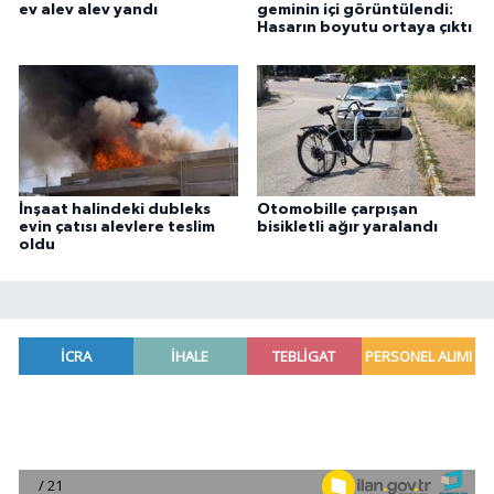
ev alev alev yandı
geminin içi görüntülendi:
Hasarın boyutu ortaya çıktı
İnşaat halindeki dubleks
Otomobille çarpışan
evin çatısı alevlere teslim
bisikletli ağır yaralandı
oldu