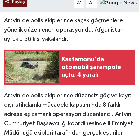
Paylaş
-
+
A
A
Artvin'de polis ekiplerince kaçak göçmenlere
yönelik düzenlenen operasyonda, Afganistan
uyruklu 56 kişi yakalandı.
Kastamonu'da
otomobil şarampole
uçtu: 4 yaralı
Artvin'de polis ekiplerince düzensiz göç ve kayıt
dışı istihdamla mücadele kapsamında 8 farklı
adrese eş zamanlı operasyon düzenlendi. Artvin
Cumhuriyet Başsavcılığı koordinesinde İl Emniyet
Müdürlüğü ekipleri tarafından gerçekleştirilen