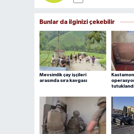
Bunlar da ilginizi çekebilir
Mevsimlik çay işçileri
Kastamonu
arasında sıra kavgası
operasyon
tutukland