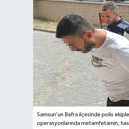
Ekonomi
Sağlık
Tokat Haber
Samsun'un Bafra ilçesinde polis ekipl
operasyonlarında metamfetamin, hassa