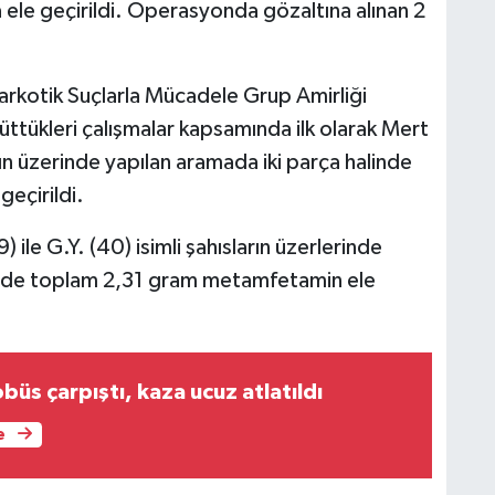
a ele geçirildi. Operasyonda gözaltına alınan 2
rkotik Suçlarla Mücadele Grup Amirliği
ttükleri çalışmalar kapsamında ilk olarak Mert
hsın üzerinde yapılan aramada iki parça halinde
eçirildi.
) ile G.Y. (40) isimli şahısların üzerlerinde
alinde toplam 2,31 gram metamfetamin ele
büs çarpıştı, kaza ucuz atlatıldı
e