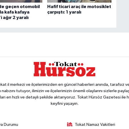
ide geçen otomobil
Hafif ticari araç ile motosiklet
çla kafa kafaya
çarpıştı: 1 yaralı
'i ağır 2 yaralı
 il merkezi ve ilçelerimizden en güncel haberleri anında, tarafsız ve e
 nabzını tutuyor, ilimizin ve ilçelerimizin önemli olaylarını sizlerle pay
arı en hızlı ve detaylı şekilde aktarıyoruz. Tokat Hürsöz Gazetesi il
keyfini yaşayın.
va Durumu
Tokat Namaz Vakitleri