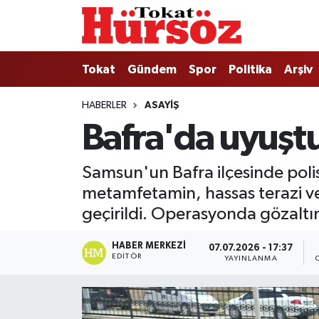
Tokat
Nöbetçi Eczaneler
Tokat
Gündem
Spor
Politika
Arşiv
Türkiye Gündemi
Hava Durumu
HABERLER
ASAYIŞ
Bafra'da uyuşt
Gündem
Tokat Namaz Vakitleri
Asayiş
Trafik Durumu
Samsun'un Bafra ilçesinde poli
metamfetamin, hassas terazi ve 
Spor
Süper Lig Puan Durumu ve Fikstür
geçirildi. Operasyonda gözaltın
Politika
Tüm Manşetler
HABER MERKEZI
07.07.2026 - 17:37
EDITÖR
YAYINLANMA
Tokat Spor
Son Dakika Haberleri
Eğitim
Haber Arşivi