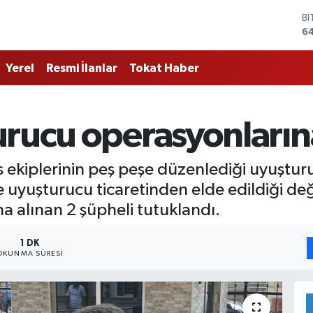
B
6
D
4
Yerel
Resmi İlanlar
Tokat Haber
E
5
ST
6
urucu operasyonların
G
6
Bİ
s ekiplerinin peş peşe düzenlediği uyuştu
13
uyuşturucu ticaretinden elde edildiği değe
a alınan 2 şüpheli tutuklandı.
1 DK
OKUNMA SÜRESI