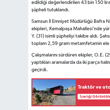
edildiği değerlendirilen 43 bin 150 lir
şüpheli tutuklandı.
Samsun İl Emniyet Müdürlüğü Bafra Na
ekipleri, Kemalpaşa Mahallesi'nde yürü
Y. (31) isimli şüpheliyi takibe aldı. Şa
toplam 2,59 gram metamfetamin ele g
Çalışmalarını sürdüren ekipler, O.E. (29
yaptıkları aramalarda da iki parça h
geçirdi.
Traktör ve oto
İçeriği Görüntül