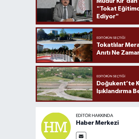
Müdür Kır'dan
"Tokat Eğitim
Ediyor"
EDITÖRÜN SEÇTIĞI
Tokatlılar Mera
Anıtı Ne Zaman
EDITÖRÜN SEÇTIĞI
Doğukent’te K
Işıklandırma B
EDITÖR HAKKINDA
Haber Merkezi