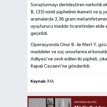
Soruşturmayı derinleştiren narkotik ek
B. (35) isimli şüphelinin ikameti ve iş
aramalarda 3,36 gram metamfetamin, 1
uyuşturucu madde ticaretinden elde edi
geçirildi.
Operasyonda Onur B. ile Mert Y. gözalt
maddeler ve suç unsurlarına el konuldu
Adliyesi'ne sevk edilen iki şüpheli, çı
Kapalı Cezaevi'ne gönderildi.
Kaynak:
İHA
EDITÖRÜN SEÇTIĞI