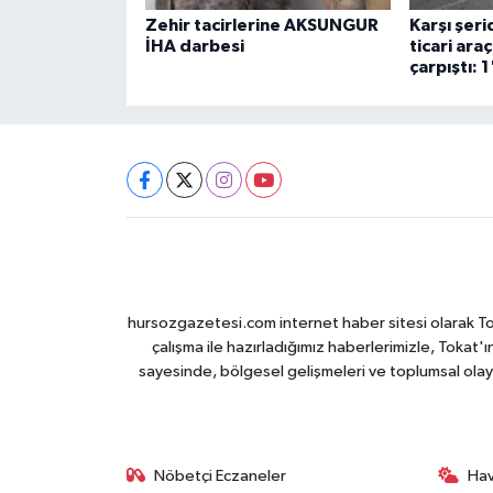
Zehir tacirlerine AKSUNGUR
Karşı şer
İHA darbesi
ticari ara
çarpıştı: 1
hursozgazetesi.com internet haber sitesi olarak Tokat
çalışma ile hazırladığımız haberlerimizle, Tokat'ın
sayesinde, bölgesel gelişmeleri ve toplumsal olayl
Nöbetçi Eczaneler
Ha