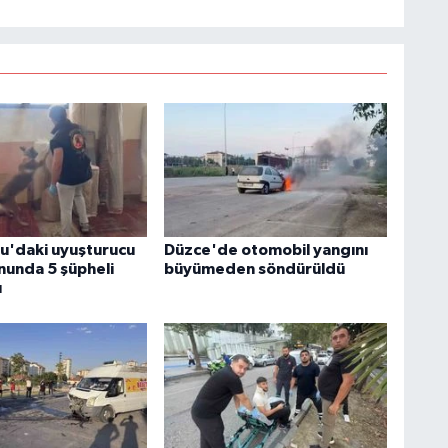
'daki uyuşturucu
Düzce'de otomobil yangını
unda 5 şüpheli
büyümeden söndürüldü
ı