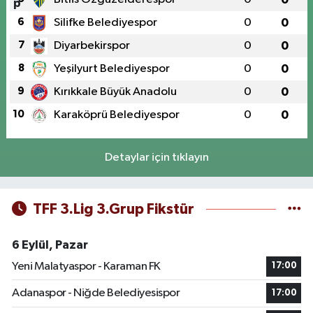
6
Silifke Belediyespor
0
0
7
Diyarbekirspor
0
0
8
Yeşilyurt Belediyespor
0
0
9
Kırıkkale Büyük Anadolu
0
0
10
Karaköprü Belediyespor
0
0
Detaylar için tıklayın
TFF 3.Lig 3.Grup Fikstür
6 Eylül, Pazar
Yeni Malatyaspor - Karaman FK
17:00
Adanaspor - Niğde Belediyesispor
17:00