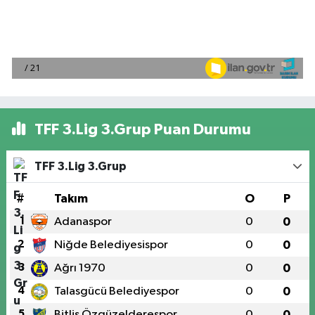
TFF 3.Lig 3.Grup Puan Durumu
TFF 3.Lig 3.Grup
#
Takım
O
P
1
Adanaspor
0
0
2
Niğde Belediyesispor
0
0
3
Ağrı 1970
0
0
4
Talasgücü Belediyespor
0
0
5
Bitlis Özgüzelderespor
0
0