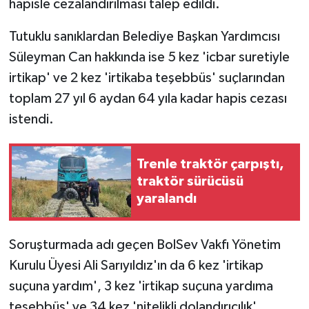
hapisle cezalandırılması talep edildi.
Tutuklu sanıklardan Belediye Başkan Yardımcısı
Süleyman Can hakkında ise 5 kez 'icbar suretiyle
irtikap' ve 2 kez 'irtikaba teşebbüs' suçlarından
toplam 27 yıl 6 aydan 64 yıla kadar hapis cezası
istendi.
Trenle traktör çarpıştı,
traktör sürücüsü
yaralandı
Soruşturmada adı geçen BolSev Vakfı Yönetim
Kurulu Üyesi Ali Sarıyıldız'ın da 6 kez 'irtikap
suçuna yardım', 3 kez 'irtikap suçuna yardıma
teşebbüs' ve 34 kez 'nitelikli dolandırıcılık'