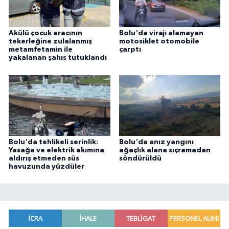
Akülü çocuk aracının
Bolu'da virajı alamayan
tekerleğine zulalanmış
motosiklet otomobile
metamfetamin ile
çarptı
yakalanan şahıs tutuklandı
Bolu'da tehlikeli serinlik:
Bolu'da anız yangını
Yasağa ve elektrik akımına
ağaçlık alana sıçramadan
aldırış etmeden süs
söndürüldü
havuzunda yüzdüler