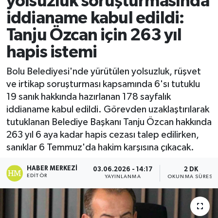
yolsuzluk soruşturmasında
iddianame kabul edildi:
Ekonomi
Tanju Özcan için 263 yıl
Sağlık
hapis istemi
Tokat Haber
Bolu Belediyesi'nde yürütülen yolsuzluk, rüşvet
ve irtikap soruşturması kapsamında 6'sı tutuklu
19 sanık hakkında hazırlanan 178 sayfalık
iddianame kabul edildi. Görevden uzaklaştırılarak
tutuklanan Belediye Başkanı Tanju Özcan hakkında
263 yıl 6 aya kadar hapis cezası talep edilirken,
sanıklar 6 Temmuz'da hakim karşısına çıkacak.
HABER MERKEZI
03.06.2026 - 14:17
2 DK
EDITÖR
YAYINLANMA
OKUNMA SÜRESI