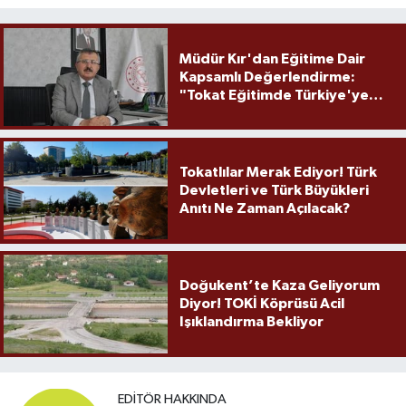
Müdür Kır'dan Eğitime Dair
Kapsamlı Değerlendirme:
"Tokat Eğitimde Türkiye'ye
Örnek Olmaya Devam Ediyor"
Tokatlılar Merak Ediyor! Türk
Devletleri ve Türk Büyükleri
Anıtı Ne Zaman Açılacak?
Doğukent’te Kaza Geliyorum
Diyor! TOKİ Köprüsü Acil
Işıklandırma Bekliyor
EDITÖR HAKKINDA