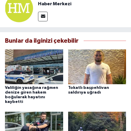
Haber Merkezi
Bunlar da ilginizi çekebilir
Valiliğin yasağına rağmen
Tokatlı başpehlivan
denize giren hakem
saldırıya uğradı
boğularak hayatını
kaybetti