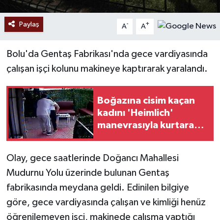
Paylaş
-
+
A
A
Bolu'da Gentaş Fabrikası'nda gece vardiyasında
çalışan işçi kolunu makineye kaptırarak yaralandı.
Boğazına cisim kaçan
kadını 'Heimlich'
manevrasıyla kurtaran
kuaför o anları anlattı
Olay, gece saatlerinde Doğancı Mahallesi
Mudurnu Yolu üzerinde bulunan Gentaş
fabrikasında meydana geldi. Edinilen bilgiye
göre, gece vardiyasında çalışan ve kimliği henüz
öğrenilemeyen işçi, makinede çalışma yaptığı