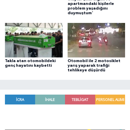
apartmandaki kişilerle
problem yaşadığını
duymuştum'
Takla atan otomobildeki
Otomobil ile 2 motosiklet
genç hayatını kaybetti
yarış yaparak trafiği
tehlikeye düşürdü