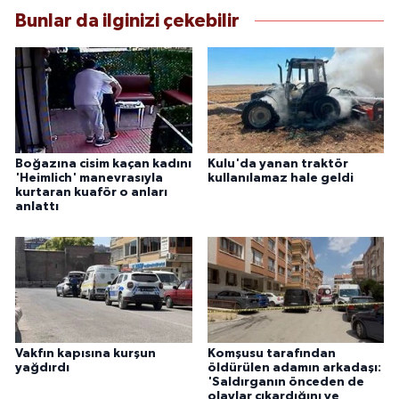
Bunlar da ilginizi çekebilir
Boğazına cisim kaçan kadını
Kulu'da yanan traktör
'Heimlich' manevrasıyla
kullanılamaz hale geldi
kurtaran kuaför o anları
anlattı
Vakfın kapısına kurşun
Komşusu tarafından
yağdırdı
öldürülen adamın arkadaşı:
'Saldırganın önceden de
olaylar çıkardığını ve