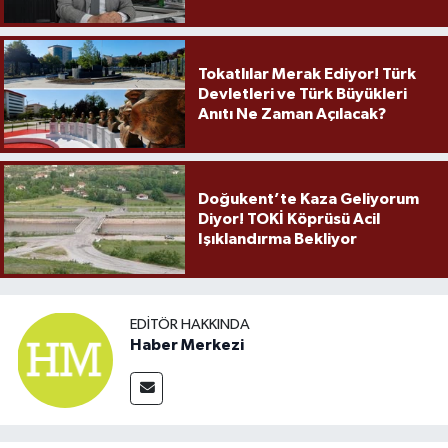
Örnek Olmaya Devam Ediyor"
Tokatlılar Merak Ediyor! Türk
Devletleri ve Türk Büyükleri
Anıtı Ne Zaman Açılacak?
Doğukent’te Kaza Geliyorum
Diyor! TOKİ Köprüsü Acil
Işıklandırma Bekliyor
EDITÖR HAKKINDA
Haber Merkezi