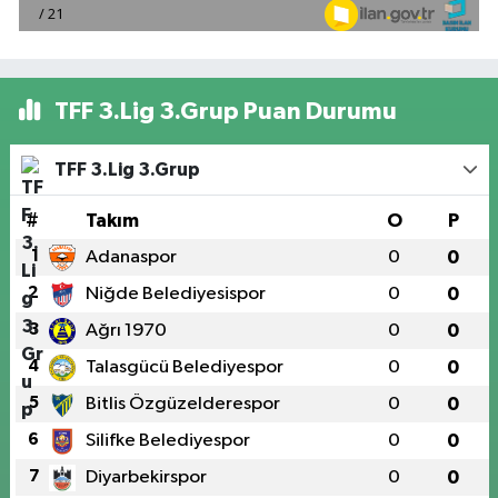
TFF 3.Lig 3.Grup Puan Durumu
TFF 3.Lig 3.Grup
#
Takım
O
P
1
Adanaspor
0
0
2
Niğde Belediyesispor
0
0
3
Ağrı 1970
0
0
4
Talasgücü Belediyespor
0
0
5
Bitlis Özgüzelderespor
0
0
6
Silifke Belediyespor
0
0
7
Diyarbekirspor
0
0