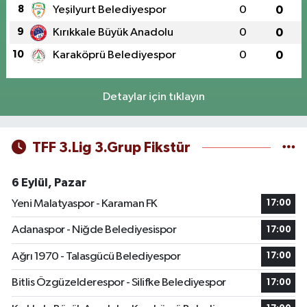
8
Yeşilyurt Belediyespor
0
0
9
Kırıkkale Büyük Anadolu
0
0
10
Karaköprü Belediyespor
0
0
Detaylar için tıklayın
TFF 3.Lig 3.Grup Fikstür
6 Eylül, Pazar
Yeni Malatyaspor - Karaman FK
17:00
Adanaspor - Niğde Belediyesispor
17:00
Ağrı 1970 - Talasgücü Belediyespor
17:00
Bitlis Özgüzelderespor - Silifke Belediyespor
17:00