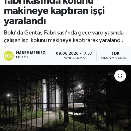
fabrikasında kolunu
makineye kaptıran işçi
Ekonomi
yaralandı
Sağlık
Bolu'da Gentaş Fabrikası'nda gece vardiyasında
çalışan işçi kolunu makineye kaptırarak yaralandı.
Tokat Haber
HABER MERKEZI
09.06.2026 - 17:57
1 DK
EDITÖR
YAYINLANMA
OKUNMA SÜRESI