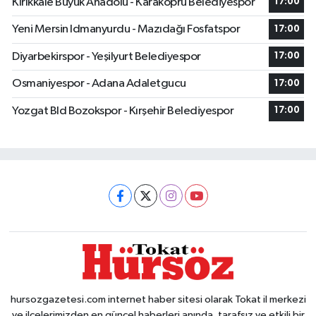
Kırıkkale Büyük Anadolu - Karaköprü Belediyespor
17:00
Yeni Mersin Idmanyurdu - Mazıdağı Fosfatspor
17:00
Diyarbekirspor - Yeşilyurt Belediyespor
17:00
Osmaniyespor - Adana Adaletgucu
17:00
Yozgat Bld Bozokspor - Kırşehir Belediyespor
17:00
hursozgazetesi.com internet haber sitesi olarak Tokat il merkezi
ve ilçelerimizden en güncel haberleri anında, tarafsız ve etkili bir