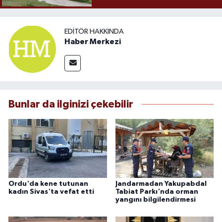
EDITÖR HAKKINDA
Haber Merkezi
Bunlar da ilginizi çekebilir
Ordu'da kene tutunan
Jandarmadan Yakupabdal
kadın Sivas'ta vefat etti
Tabiat Parkı'nda orman
yangını bilgilendirmesi