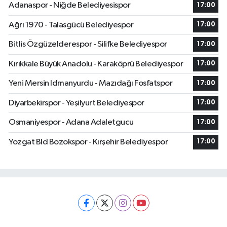
Adanaspor - Niğde Belediyesispor
17:00
Ağrı 1970 - Talasgücü Belediyespor
17:00
Bitlis Özgüzelderespor - Silifke Belediyespor
17:00
Kırıkkale Büyük Anadolu - Karaköprü Belediyespor
17:00
Yeni Mersin Idmanyurdu - Mazıdağı Fosfatspor
17:00
Diyarbekirspor - Yeşilyurt Belediyespor
17:00
Osmaniyespor - Adana Adaletgucu
17:00
Yozgat Bld Bozokspor - Kırşehir Belediyespor
17:00