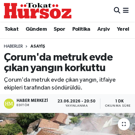
Tokat
Nöbetçi Eczaneler
Tokat
Gündem
Spor
Politika
Arşiv
Yerel
Türkiye Gündemi
Hava Durumu
HABERLER
ASAYIŞ
Gündem
Tokat Namaz Vakitleri
Çorum'da metruk evde
çıkan yangın korkuttu
Asayiş
Trafik Durumu
Çorum'da metruk evde çıkan yangın, itfaiye
Spor
Süper Lig Puan Durumu ve Fikstür
ekipleri tarafından söndürüldü.
Politika
Tüm Manşetler
HABER MERKEZI
23.06.2026 - 20:50
1 DK
EDITÖR
YAYINLANMA
OKUNMA SÜRESI
Tokat Spor
Son Dakika Haberleri
Eğitim
Haber Arşivi