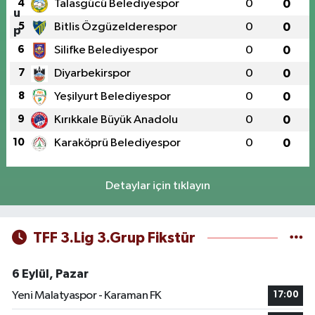
4
Talasgücü Belediyespor
0
0
5
Bitlis Özgüzelderespor
0
0
6
Silifke Belediyespor
0
0
7
Diyarbekirspor
0
0
8
Yeşilyurt Belediyespor
0
0
9
Kırıkkale Büyük Anadolu
0
0
10
Karaköprü Belediyespor
0
0
Detaylar için tıklayın
TFF 3.Lig 3.Grup Fikstür
6 Eylül, Pazar
Yeni Malatyaspor - Karaman FK
17:00