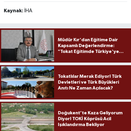
Kaynak:
İHA
Müdür Kır'dan Eğitime Dair
Kapsamlı Değerlendirme:
"Tokat Eğitimde Türkiye'ye
Örnek Olmaya Devam Ediyor"
Tokatlılar Merak Ediyor! Türk
Devletleri ve Türk Büyükleri
Anıtı Ne Zaman Açılacak?
Doğukent’te Kaza Geliyorum
Diyor! TOKİ Köprüsü Acil
Işıklandırma Bekliyor