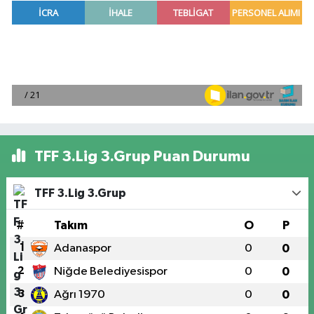
TFF 3.Lig 3.Grup Puan Durumu
TFF 3.Lig 3.Grup
#
Takım
O
P
1
Adanaspor
0
0
2
Niğde Belediyesispor
0
0
3
Ağrı 1970
0
0