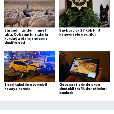
Sürünün içinden ihanet
Bayburt'ta 27 kök Hint
çıktı: Çobanın hırsızlarla
keneviri ele geçirildi
kurduğu planı jandarma
deşifre etti
Ticari taksi ile otomobil
Gece saatlerinde dron
kazaya karıştı
destekli trafik denetimleri
başladı