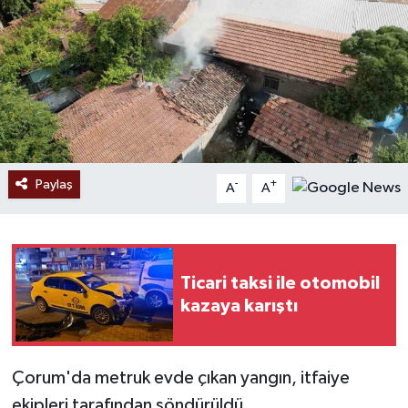
Ekonomi
Sağlık
Tokat Haber
Paylaş
-
+
A
A
Ticari taksi ile otomobil
kazaya karıştı
Çorum'da metruk evde çıkan yangın, itfaiye
ekipleri tarafından söndürüldü.