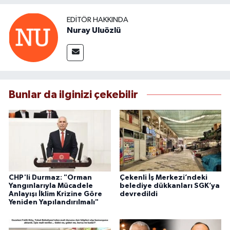
EDITÖR HAKKINDA
Nuray Uluözlü
Bunlar da ilginizi çekebilir
CHP'li Durmaz: "Orman
Çekenli İş Merkezi’ndeki
Yangınlarıyla Mücadele
belediye dükkanları SGK’ya
Anlayışı İklim Krizine Göre
devredildi
Yeniden Yapılandırılmalı"