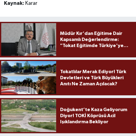
Kaynak:
Karar
Müdür Kır'dan Eğitime Dair
Kapsamlı Değerlendirme:
"Tokat Eğitimde Türkiye'ye
Örnek Olmaya Devam Ediyor"
Tokatlılar Merak Ediyor! Türk
Devletleri ve Türk Büyükleri
Anıtı Ne Zaman Açılacak?
Doğukent’te Kaza Geliyorum
Diyor! TOKİ Köprüsü Acil
Işıklandırma Bekliyor