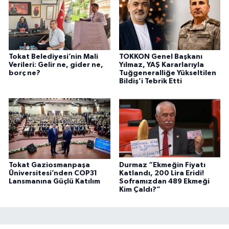
Tokat Belediyesi’nin Mali
TOKKON Genel Başkanı
Verileri: Gelir ne, gider ne,
Yılmaz, YAŞ Kararlarıyla
borç ne?
Tuğgeneralliğe Yükseltilen
Bildiş’i Tebrik Etti
Tokat Gaziosmanpaşa
Durmaz “Ekmeğin Fiyatı
Üniversitesi’nden COP31
Katlandı, 200 Lira Eridi!
Lansmanına Güçlü Katılım
Soframızdan 489 Ekmeği
Kim Çaldı?”