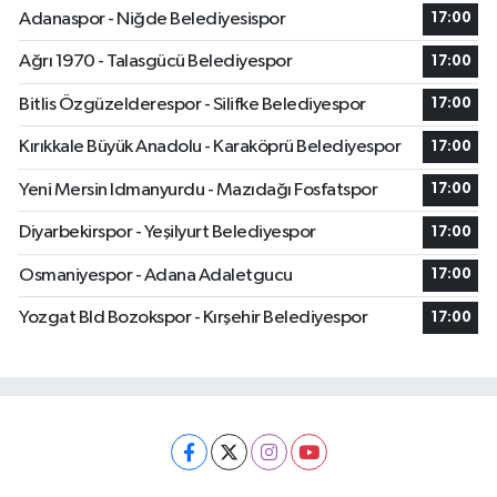
Adanaspor - Niğde Belediyesispor
17:00
Ağrı 1970 - Talasgücü Belediyespor
17:00
Bitlis Özgüzelderespor - Silifke Belediyespor
17:00
Kırıkkale Büyük Anadolu - Karaköprü Belediyespor
17:00
Yeni Mersin Idmanyurdu - Mazıdağı Fosfatspor
17:00
Diyarbekirspor - Yeşilyurt Belediyespor
17:00
Osmaniyespor - Adana Adaletgucu
17:00
Yozgat Bld Bozokspor - Kırşehir Belediyespor
17:00