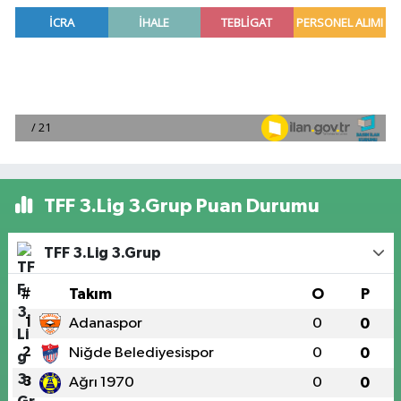
TFF 3.Lig 3.Grup Puan Durumu
TFF 3.Lig 3.Grup
#
Takım
O
P
1
Adanaspor
0
0
2
Niğde Belediyesispor
0
0
3
Ağrı 1970
0
0