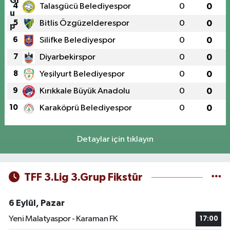
4
Talasgücü Belediyespor
0
0
5
Bitlis Özgüzelderespor
0
0
6
Silifke Belediyespor
0
0
7
Diyarbekirspor
0
0
8
Yeşilyurt Belediyespor
0
0
9
Kırıkkale Büyük Anadolu
0
0
10
Karaköprü Belediyespor
0
0
Detaylar için tıklayın
TFF 3.Lig 3.Grup Fikstür
6 Eylül, Pazar
Yeni Malatyaspor - Karaman FK
17:00