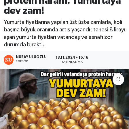
protein haram: Yumurtaya
dev zam!
Ekonomi
Yumurta fiyatlarına yapılan üst üste zamlarla, koli
Sağlık
başına büyük oranında artış yaşandı; tanesi 8 lirayı
aşan yumurta fiyatları vatandaş ve esnafı zor
Tokat Haber
durumda bıraktı.
NURAY ULUÖZLÜ
13.11.2024 - 16:16
EDITÖR
YAYINLANMA