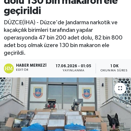
dolu 130 bin makaron ele
geçirildi
Ekonomi
DÜZCE(İHA) - Düzce'de Jandarma narkotik ve
Sağlık
kaçakçılık birimleri tarafından yapılar
operasyonda 47 bin 200 adet dolu, 82 bin 800
Tokat Haber
adet boş olmak üzere 130 bin makaron ele
geçirildi.
HABER MERKEZI
17.06.2026 - 01:05
1 DK
EDITÖR
YAYINLANMA
OKUNMA SÜRESI