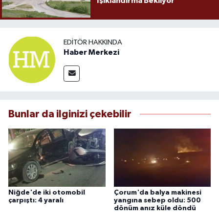
Işıklandırma Bekliyor
EDITÖR HAKKINDA
Haber Merkezi
Bunlar da ilginizi çekebilir
Niğde'de iki otomobil
Çorum'da balya makinesi
çarpıştı: 4 yaralı
yangına sebep oldu: 500
dönüm anız küle döndü