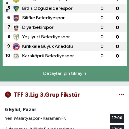
5
Bitlis Özgüzelderespor
0
0
6
Silifke Belediyespor
0
0
7
Diyarbekirspor
0
0
8
Yeşilyurt Belediyespor
0
0
9
Kırıkkale Büyük Anadolu
0
0
10
Karaköprü Belediyespor
0
0
Detaylar için tıklayın
TFF 3.Lig 3.Grup Fikstür
6 Eylül, Pazar
Yeni Malatyaspor - Karaman FK
17:00