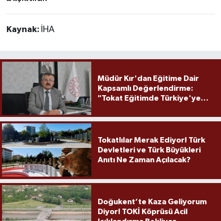
Kaynak:
İHA
Müdür Kır'dan Eğitime Dair
Kapsamlı Değerlendirme:
"Tokat Eğitimde Türkiye'ye
Örnek Olmaya Devam Ediyor"
Tokatlılar Merak Ediyor! Türk
Devletleri ve Türk Büyükleri
Anıtı Ne Zaman Açılacak?
Doğukent’te Kaza Geliyorum
Diyor! TOKİ Köprüsü Acil