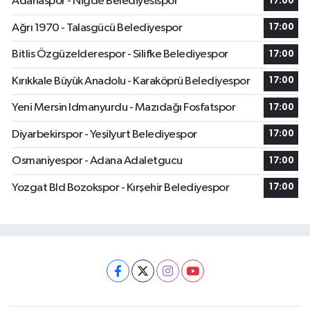
Adanaspor - Niğde Belediyesispor
17:00
Ağrı 1970 - Talasgücü Belediyespor
17:00
Bitlis Özgüzelderespor - Silifke Belediyespor
17:00
Kırıkkale Büyük Anadolu - Karaköprü Belediyespor
17:00
Yeni Mersin Idmanyurdu - Mazıdağı Fosfatspor
17:00
Diyarbekirspor - Yeşilyurt Belediyespor
17:00
Osmaniyespor - Adana Adaletgucu
17:00
Yozgat Bld Bozokspor - Kırşehir Belediyespor
17:00