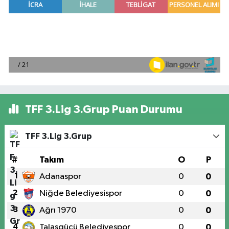
TFF 3.Lig 3.Grup Puan Durumu
TFF 3.Lig 3.Grup
#
Takım
O
P
1
Adanaspor
0
0
2
Niğde Belediyesispor
0
0
3
Ağrı 1970
0
0
4
Talasgücü Belediyespor
0
0