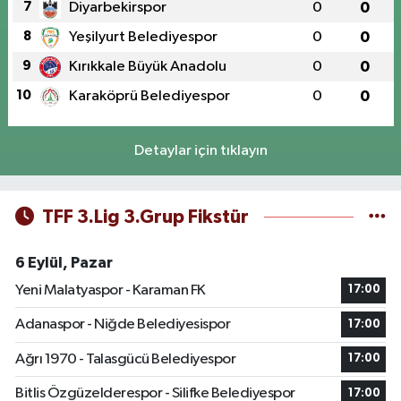
7
Diyarbekirspor
0
0
8
Yeşilyurt Belediyespor
0
0
9
Kırıkkale Büyük Anadolu
0
0
10
Karaköprü Belediyespor
0
0
Detaylar için tıklayın
TFF 3.Lig 3.Grup Fikstür
6 Eylül, Pazar
Yeni Malatyaspor - Karaman FK
17:00
Adanaspor - Niğde Belediyesispor
17:00
Ağrı 1970 - Talasgücü Belediyespor
17:00
Bitlis Özgüzelderespor - Silifke Belediyespor
17:00