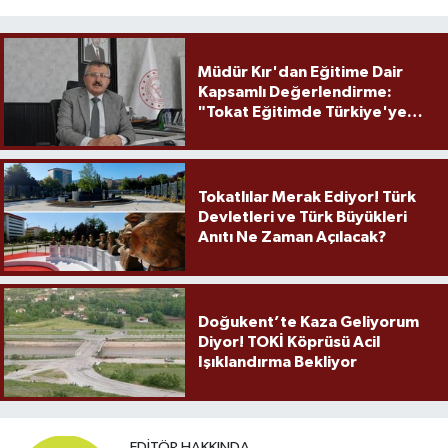
Müdür Kır'dan Eğitime Dair
Kapsamlı Değerlendirme:
"Tokat Eğitimde Türkiye'ye
Örnek Olmaya Devam Ediyor"
Tokatlılar Merak Ediyor! Türk
Devletleri ve Türk Büyükleri
Anıtı Ne Zaman Açılacak?
Doğukent’te Kaza Geliyorum
Diyor! TOKİ Köprüsü Acil
Işıklandırma Bekliyor
EDITÖR HAKKINDA