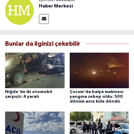
Haber Merkezi
Bunlar da ilginizi çekebilir
Niğde'de iki otomobil
Çorum'da balya makinesi
çarpıştı: 4 yaralı
yangına sebep oldu: 500
dönüm anız küle döndü