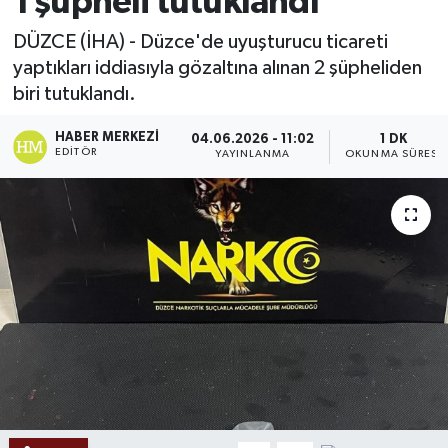
1 şüpheli tutuklandı
Ekonomi
DÜZCE (İHA) - Düzce'de uyuşturucu ticareti
yaptıkları iddiasıyla gözaltına alınan 2 şüpheliden
Sağlık
biri tutuklandı.
Tokat Haber
HABER MERKEZI
04.06.2026 - 11:02
1 DK
EDITÖR
YAYINLANMA
OKUNMA SÜRESI