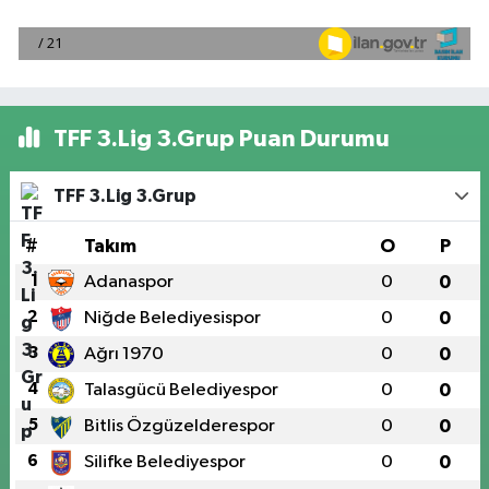
TFF 3.Lig 3.Grup Puan Durumu
TFF 3.Lig 3.Grup
#
Takım
O
P
1
Adanaspor
0
0
2
Niğde Belediyesispor
0
0
3
Ağrı 1970
0
0
4
Talasgücü Belediyespor
0
0
5
Bitlis Özgüzelderespor
0
0
6
Silifke Belediyespor
0
0