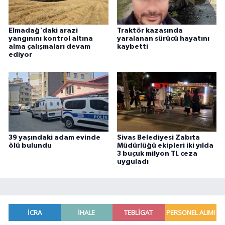
Elmadağ'daki arazi
Traktör kazasında
yangınını kontrol altına
yaralanan sürücü hayatını
alma çalışmaları devam
kaybetti
ediyor
39 yaşındaki adam evinde
Sivas Belediyesi Zabıta
ölü bulundu
Müdürlüğü ekipleri iki yılda
3 buçuk milyon TL ceza
uyguladı