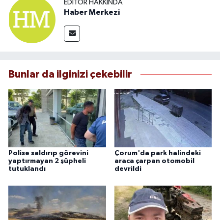
EDITÖR HAKKINDA
Haber Merkezi
Bunlar da ilginizi çekebilir
Polise saldırıp görevini
Çorum'da park halindeki
yaptırmayan 2 şüpheli
araca çarpan otomobil
tutuklandı
devrildi