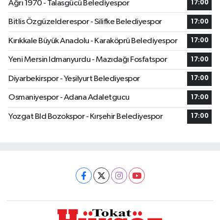
Ağrı 1970 - Talasgücü Belediyespor
17:00
Bitlis Özgüzelderespor - Silifke Belediyespor
17:00
Kırıkkale Büyük Anadolu - Karaköprü Belediyespor
17:00
Yeni Mersin Idmanyurdu - Mazıdağı Fosfatspor
17:00
Diyarbekirspor - Yeşilyurt Belediyespor
17:00
Osmaniyespor - Adana Adaletgucu
17:00
Yozgat Bld Bozokspor - Kırşehir Belediyespor
17:00