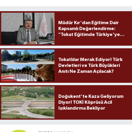
Müdür Kır'dan Eğitime Dair
Kapsamlı Değerlendirme:
"Tokat Eğitimde Türkiye'ye
Örnek Olmaya Devam Ediyor"
Tokatlılar Merak Ediyor! Türk
Devletleri ve Türk Büyükleri
Anıtı Ne Zaman Açılacak?
Doğukent’te Kaza Geliyorum
Diyor! TOKİ Köprüsü Acil
Işıklandırma Bekliyor