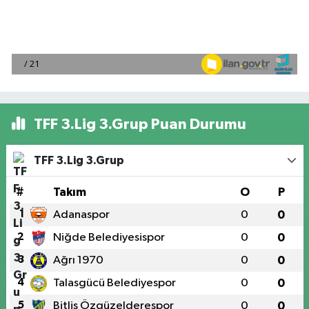
TFF 3.Lig 3.Grup Puan Durumu
TFF 3.Lig 3.Grup
#
Takım
O
P
1
Adanaspor
0
0
2
Niğde Belediyesispor
0
0
3
Ağrı 1970
0
0
4
Talasgücü Belediyespor
0
0
5
Bitlis Özgüzelderespor
0
0