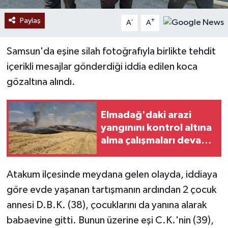
Paylaş
-
+
A
A
Samsun'da eşine silah fotoğrafıyla birlikte tehdit
içerikli mesajlar gönderdiği iddia edilen koca
gözaltına alındı.
Elmadağ'daki arazi
yangınını kontrol altına
alma çalışmaları devam
ediyor
Atakum ilçesinde meydana gelen olayda, iddiaya
göre evde yaşanan tartışmanın ardından 2 çocuk
annesi D.B.K. (38), çocuklarını da yanına alarak
babaevine gitti. Bunun üzerine eşi C.K.'nin (39),