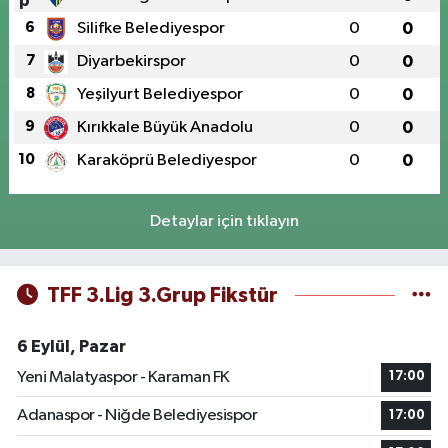
6
Silifke Belediyespor
0
0
7
Diyarbekirspor
0
0
8
Yeşilyurt Belediyespor
0
0
9
Kırıkkale Büyük Anadolu
0
0
10
Karaköprü Belediyespor
0
0
Detaylar için tıklayın
TFF 3.Lig 3.Grup Fikstür
6 Eylül, Pazar
Yeni Malatyaspor - Karaman FK
17:00
Adanaspor - Niğde Belediyesispor
17:00