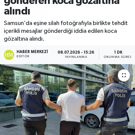
gönderen koca gözaltına
alındı
Ekonomi
Samsun'da eşine silah fotoğrafıyla birlikte tehdit
Sağlık
içerikli mesajlar gönderdiği iddia edilen koca
gözaltına alındı.
Tokat Haber
HABER MERKEZI
08.07.2026 - 15:26
1 DK
EDITÖR
YAYINLANMA
OKUNMA SÜRESI