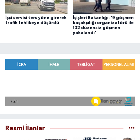
İşçi servisi ters yöne girerek
İçişleri Bakanlığı: '9 göçmen
trafik tehlikeye düşürdü
kaçakçılığı organizatörü ile
132 düzensiz göçmen
yakalandı'
Resmi İlanlar