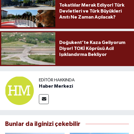
Tokatlılar Merak Ediyor! Türk
Devletleri ve Türk Büyükleri
Anıtı Ne Zaman Açılacak?
Doğukent’te Kaza Geliyorum
Diyor! TOKİ Köprüsü Acil
Işıklandırma Bekliyor
EDITÖR HAKKINDA
Haber Merkezi
Bunlar da ilginizi çekebilir