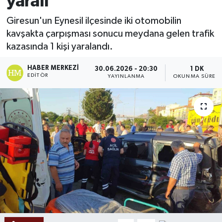
yaralı
Ekonomi
Giresun'un Eynesil ilçesinde iki otomobilin
kavşakta çarpışması sonucu meydana gelen trafik
Sağlık
kazasında 1 kişi yaralandı.
Tokat Haber
HABER MERKEZI
30.06.2026 - 20:30
1 DK
EDITÖR
YAYINLANMA
OKUNMA SÜRESI