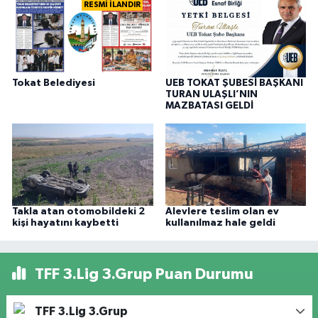
RESMİ İLANDIR
Tokat Belediyesi
UEB TOKAT ŞUBESİ BAŞKANI
TURAN ULAŞLI’NIN
MAZBATASI GELDİ
Takla atan otomobildeki 2
Alevlere teslim olan ev
kişi hayatını kaybetti
kullanılmaz hale geldi
TFF 3.Lig 3.Grup Puan Durumu
TFF 3.Lig 3.Grup