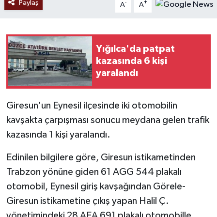
Paylaş
-
+
A
A
Yığılca'da patpat
kazasında 6 kişi
yaralandı
Giresun'un Eynesil ilçesinde iki otomobilin
kavşakta çarpışması sonucu meydana gelen trafik
kazasında 1 kişi yaralandı.
Edinilen bilgilere göre, Giresun istikametinden
Trabzon yönüne giden 61 AGG 544 plakalı
otomobil, Eynesil giriş kavşağından Görele-
Giresun istikametine çıkış yapan Halil Ç.
yönetimindeki 28 AEA 691 plakalı otomobille