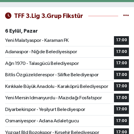
TFF 3.Lig 3.Grup Fikstür
6 Eylül, Pazar
Yeni Malatyaspor - Karaman FK
17:00
Adanaspor - Niğde Belediyesispor
17:00
Ağrı 1970 - Talasgücü Belediyespor
17:00
Bitlis Özgüzelderespor - Silifke Belediyespor
17:00
Kırıkkale Büyük Anadolu - Karaköprü Belediyespor
17:00
Yeni Mersin Idmanyurdu - Mazıdağı Fosfatspor
17:00
Diyarbekirspor - Yeşilyurt Belediyespor
17:00
Osmaniyespor - Adana Adaletgucu
17:00
Yozgat Bld Bozokspor - Kırşehir Belediyespor
17:00