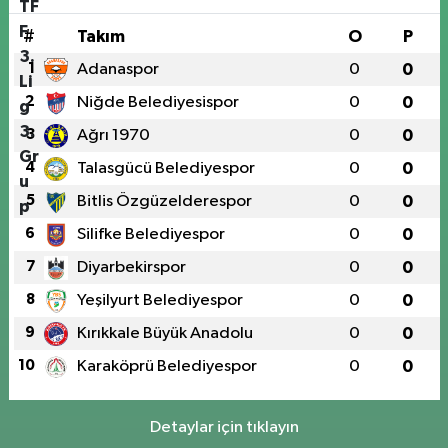
#
Takım
O
P
1
Adanaspor
0
0
2
Niğde Belediyesispor
0
0
3
Ağrı 1970
0
0
4
Talasgücü Belediyespor
0
0
5
Bitlis Özgüzelderespor
0
0
6
Silifke Belediyespor
0
0
7
Diyarbekirspor
0
0
8
Yeşilyurt Belediyespor
0
0
9
Kırıkkale Büyük Anadolu
0
0
10
Karaköprü Belediyespor
0
0
Detaylar için tıklayın