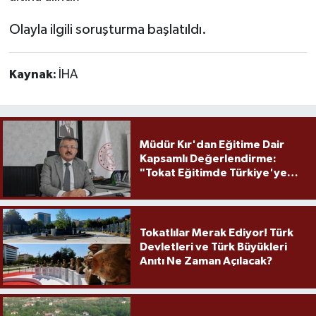
Olayla ilgili soruşturma başlatıldı.
Kaynak:
İHA
Müdür Kır'dan Eğitime Dair
Kapsamlı Değerlendirme:
"Tokat Eğitimde Türkiye'ye
Örnek Olmaya Devam Ediyor"
Tokatlılar Merak Ediyor! Türk
Devletleri ve Türk Büyükleri
Anıtı Ne Zaman Açılacak?