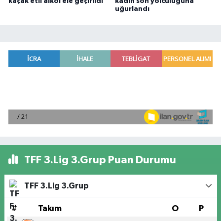
kaçak etil alkol ele geçirildi
kadın son yolculuğuna
uğurlandı
TFF 3.Lig 3.Grup Puan Durumu
TFF 3.Lig 3.Grup
#
Takım
O
P