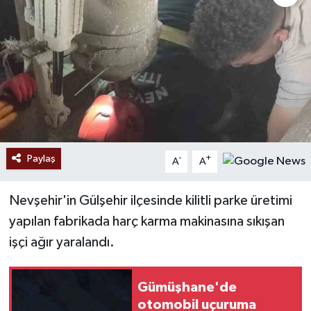
Ekonomi
Sağlık
Tokat Haber
Paylaş
-
+
A
A
Nevşehir'in Gülşehir ilçesinde kilitli parke üretimi
yapılan fabrikada harç karma makinasına sıkışan
işçi ağır yaralandı.
Gümüşhane'de
otomobil uçuruma