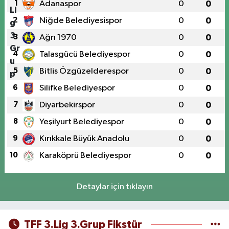
1
Adanaspor
0
0
2
Niğde Belediyesispor
0
0
3
Ağrı 1970
0
0
4
Talasgücü Belediyespor
0
0
5
Bitlis Özgüzelderespor
0
0
6
Silifke Belediyespor
0
0
7
Diyarbekirspor
0
0
8
Yeşilyurt Belediyespor
0
0
9
Kırıkkale Büyük Anadolu
0
0
10
Karaköprü Belediyespor
0
0
Detaylar için tıklayın
TFF 3.Lig 3.Grup Fikstür