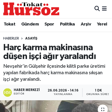
Tokat
Nöbetçi Eczaneler
Tokat
Gündem
Spor
Politika
Arşiv
Yerel
Türkiye Gündemi
Hava Durumu
HABERLER
ASAYIŞ
Gündem
Tokat Namaz Vakitleri
Harç karma makinasına
düşen işçi ağır yaralandı
Asayiş
Trafik Durumu
Nevşehir'in Gülşehir ilçesinde kilitli parke üretimi
Spor
Süper Lig Puan Durumu ve Fikstür
yapılan fabrikada harç karma makinasına sıkışan
işçi ağır yaralandı.
Politika
Tüm Manşetler
HABER MERKEZI
26.06.2026 - 14:16
1 DK
EDITÖR
YAYINLANMA
OKUNMA SÜRESI
Tokat Spor
Son Dakika Haberleri
Eğitim
Haber Arşivi