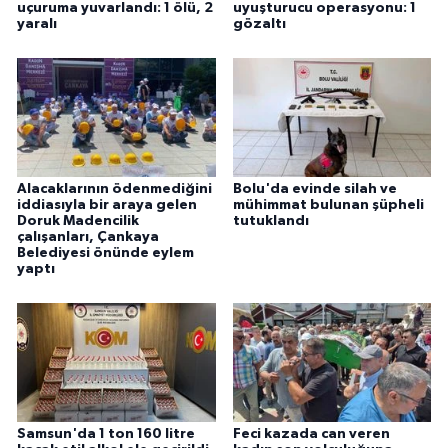
uçuruma yuvarlandı: 1 ölü, 2
uyuşturucu operasyonu: 1
yaralı
gözaltı
Alacaklarının ödenmediğini
Bolu'da evinde silah ve
iddiasıyla bir araya gelen
mühimmat bulunan şüpheli
Doruk Madencilik
tutuklandı
çalışanları, Çankaya
Belediyesi önünde eylem
yaptı
Samsun'da 1 ton 160 litre
Feci kazada can veren