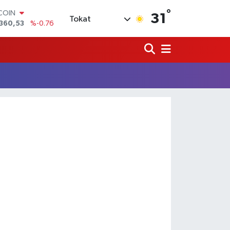
°
TCOIN
31
Tokat
360,53
%-0.76
LAR
,7069
%0.17
RO
,0265
%0.01
RLİN
1897
%0.02
AM ALTIN
4.81
%1.44
T100
887
%64