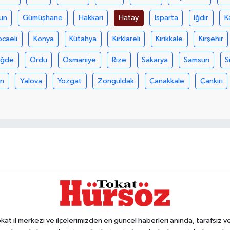
un
Gümüşhane
Hakkari
Hatay
Isparta
Iğdır
K
ocaeli
Konya
Kütahya
Kırklareli
Kırıkkale
Kırşehir
iğde
Ordu
Osmaniye
Rize
Sakarya
Samsun
S
an
Yalova
Yozgat
Zonguldak
Çanakkale
Çankırı
 il merkezi ve ilçelerimizden en güncel haberleri anında, tarafsız ve e