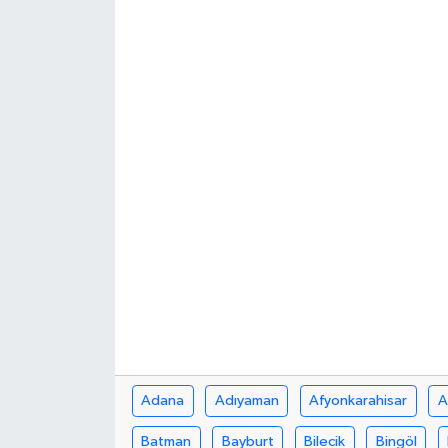
Ekonomi
Sağlık
Tokat Haber
Adana
Adıyaman
Afyonkarahisar
A
Batman
Bayburt
Bilecik
Bingöl