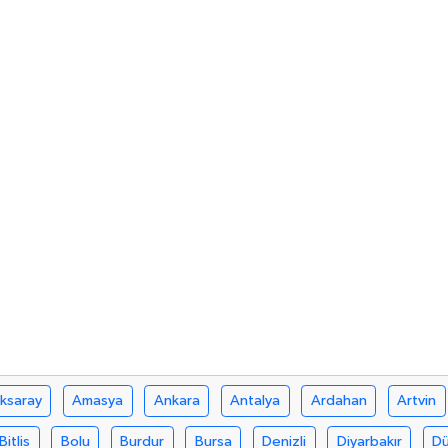
ksaray
Amasya
Ankara
Antalya
Ardahan
Artvin
Bitlis
Bolu
Burdur
Bursa
Denizli
Diyarbakır
D