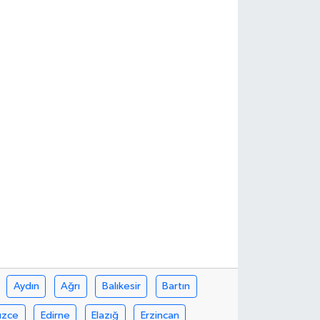
Aydın
Ağrı
Balıkesir
Bartın
üzce
Edirne
Elazığ
Erzincan