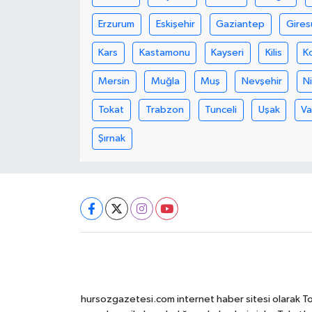
Erzurum
Eskişehir
Gaziantep
Gires
Kars
Kastamonu
Kayseri
Kilis
K
Mersin
Muğla
Muş
Nevşehir
N
Tokat
Trabzon
Tunceli
Uşak
V
Şırnak
hursozgazetesi.com internet haber sitesi olarak Tokat