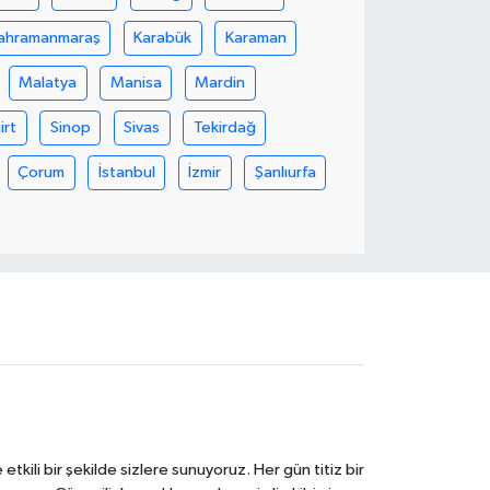
ahramanmaraş
Karabük
Karaman
Malatya
Manisa
Mardin
iirt
Sinop
Sivas
Tekirdağ
Çorum
İstanbul
İzmir
Şanlıurfa
tkili bir şekilde sizlere sunuyoruz. Her gün titiz bir