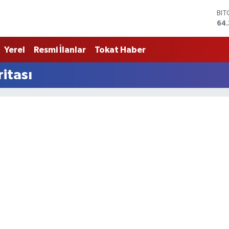
BI
64.
DO
47
Yerel
Resmi İlanlar
Tokat Haber
EU
55
itası
STE
64,
GR
657
BİS
13.