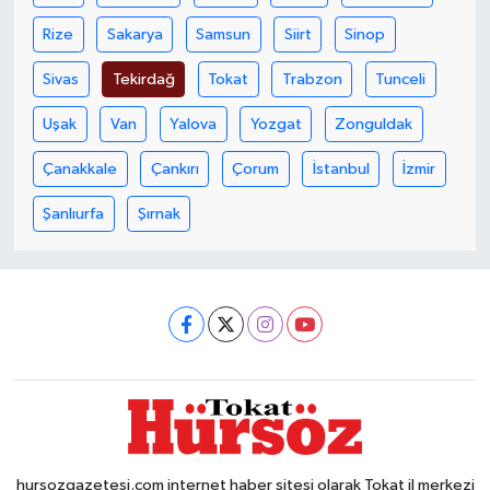
Rize
Sakarya
Samsun
Siirt
Sinop
Sivas
Tekirdağ
Tokat
Trabzon
Tunceli
Uşak
Van
Yalova
Yozgat
Zonguldak
Çanakkale
Çankırı
Çorum
İstanbul
İzmir
Şanlıurfa
Şırnak
hursozgazetesi.com internet haber sitesi olarak Tokat il merkezi