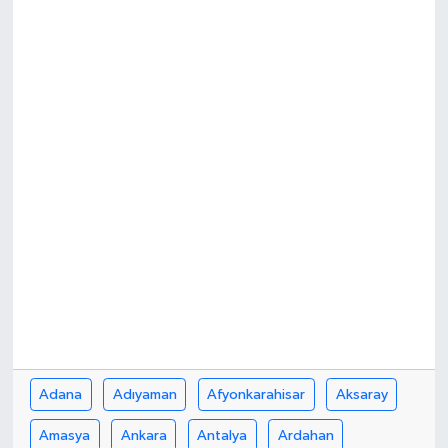
Ekonomi
Sağlık
Tokat Haber
Adana
Adıyaman
Afyonkarahisar
Aksaray
Amasya
Ankara
Antalya
Ardahan