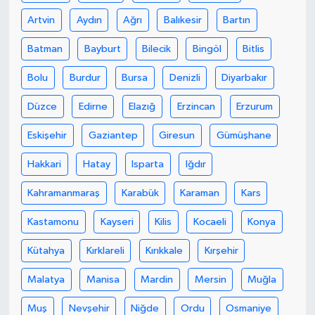
Artvin
Aydın
Ağrı
Balıkesir
Bartın
Batman
Bayburt
Bilecik
Bingöl
Bitlis
Bolu
Burdur
Bursa
Denizli
Diyarbakır
Düzce
Edirne
Elazığ
Erzincan
Erzurum
Eskişehir
Gaziantep
Giresun
Gümüşhane
Hakkari
Hatay
Isparta
Iğdır
Kahramanmaraş
Karabük
Karaman
Kars
Kastamonu
Kayseri
Kilis
Kocaeli
Konya
Kütahya
Kırklareli
Kırıkkale
Kırşehir
Malatya
Manisa
Mardin
Mersin
Muğla
Muş
Nevşehir
Niğde
Ordu
Osmaniye