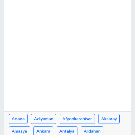
Ekonomi
Sağlık
Tokat Haber
Adana
Adıyaman
Afyonkarahisar
Aksaray
Amasya
Ankara
Antalya
Ardahan