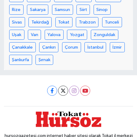
Rize
Sakarya
Samsun
Siirt
Sinop
Sivas
Tekirdağ
Tokat
Trabzon
Tunceli
Uşak
Van
Yalova
Yozgat
Zonguldak
Çanakkale
Çankırı
Çorum
İstanbul
İzmir
Şanlıurfa
Şırnak
hursozgazetesi.com internet haber sitesi olarak Tokat il merkezi