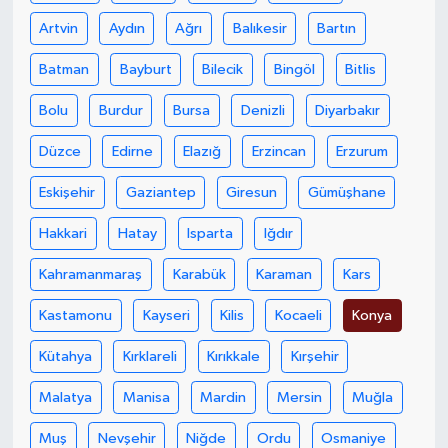
Artvin
Aydın
Ağrı
Balıkesir
Bartın
Batman
Bayburt
Bilecik
Bingöl
Bitlis
Bolu
Burdur
Bursa
Denizli
Diyarbakır
Düzce
Edirne
Elazığ
Erzincan
Erzurum
Eskişehir
Gaziantep
Giresun
Gümüşhane
Hakkari
Hatay
Isparta
Iğdır
Kahramanmaraş
Karabük
Karaman
Kars
Kastamonu
Kayseri
Kilis
Kocaeli
Konya
Kütahya
Kırklareli
Kırıkkale
Kırşehir
Malatya
Manisa
Mardin
Mersin
Muğla
Muş
Nevşehir
Niğde
Ordu
Osmaniye