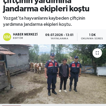
çiftçinin yardımına
Jandarma ekipleri koştu
Ekonomi
Yozgat'ta hayvanlarını kaybeden çiftçinin
Sağlık
yardımına Jandarma ekipleri koştu.
Tokat Haber
HABER MERKEZI
09.07.2026 - 13:01
1 DK
EDITÖR
YAYINLANMA
OKUNMA SÜRESI