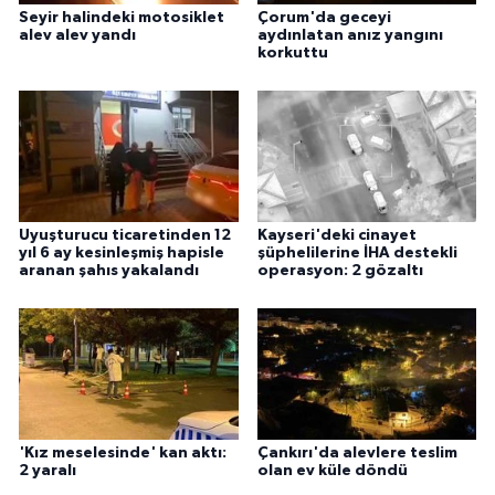
Seyir halindeki motosiklet
Çorum'da geceyi
alev alev yandı
aydınlatan anız yangını
korkuttu
Uyuşturucu ticaretinden 12
Kayseri'deki cinayet
yıl 6 ay kesinleşmiş hapisle
şüphelilerine İHA destekli
aranan şahıs yakalandı
operasyon: 2 gözaltı
'Kız meselesinde' kan aktı:
Çankırı'da alevlere teslim
2 yaralı
olan ev küle döndü