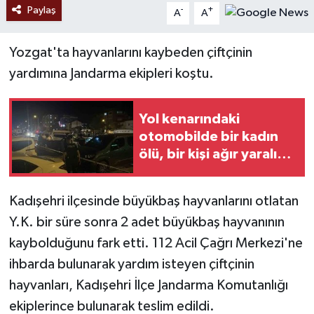
Paylaş
-
+
A
A
Yozgat'ta hayvanlarını kaybeden çiftçinin
yardımına Jandarma ekipleri koştu.
Yol kenarındaki
otomobilde bir kadın
ölü, bir kişi ağır yaralı
halde bulundu
Kadışehri ilçesinde büyükbaş hayvanlarını otlatan
Y.K. bir süre sonra 2 adet büyükbaş hayvanının
kaybolduğunu fark etti. 112 Acil Çağrı Merkezi'ne
ihbarda bulunarak yardım isteyen çiftçinin
hayvanları, Kadışehri İlçe Jandarma Komutanlığı
ekiplerince bulunarak teslim edildi.