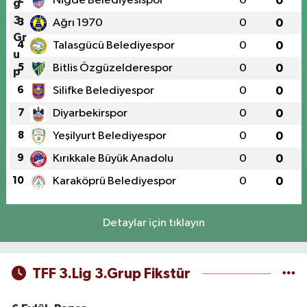
Niğde Belediyesispor
0
0
3
Ağrı 1970
0
0
4
Talasgücü Belediyespor
0
0
5
Bitlis Özgüzelderespor
0
0
6
Silifke Belediyespor
0
0
7
Diyarbekirspor
0
0
8
Yeşilyurt Belediyespor
0
0
9
Kırıkkale Büyük Anadolu
0
0
10
Karaköprü Belediyespor
0
0
Detaylar için tıklayın
TFF 3.Lig 3.Grup Fikstür