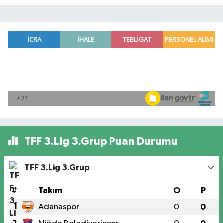
TFF 3.Lig 3.Grup Puan Durumu
TFF 3.Lig 3.Grup
#
Takım
O
P
1
Adanaspor
0
0
2