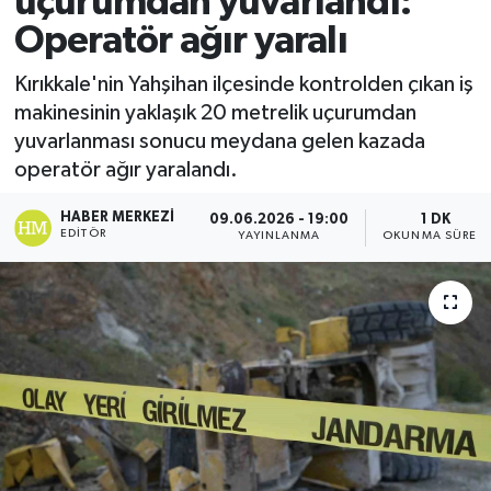
uçurumdan yuvarlandı:
Operatör ağır yaralı
Ekonomi
Kırıkkale'nin Yahşihan ilçesinde kontrolden çıkan iş
Sağlık
makinesinin yaklaşık 20 metrelik uçurumdan
yuvarlanması sonucu meydana gelen kazada
Tokat Haber
operatör ağır yaralandı.
HABER MERKEZI
09.06.2026 - 19:00
1 DK
EDITÖR
YAYINLANMA
OKUNMA SÜRESI