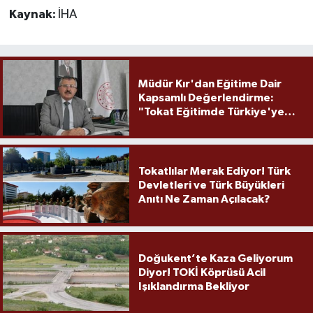
Kaynak:
İHA
Müdür Kır'dan Eğitime Dair
Kapsamlı Değerlendirme:
"Tokat Eğitimde Türkiye'ye
Örnek Olmaya Devam Ediyor"
Tokatlılar Merak Ediyor! Türk
Devletleri ve Türk Büyükleri
Anıtı Ne Zaman Açılacak?
Doğukent’te Kaza Geliyorum
Diyor! TOKİ Köprüsü Acil
Işıklandırma Bekliyor