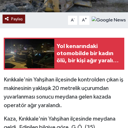
Paylaş
-
+
A
A
Yol kenarındaki
otomobilde bir kadın
ölü, bir kişi ağır yaralı
halde bulundu
Kırıkkale'nin Yahşihan ilçesinde kontrolden çıkan iş
makinesinin yaklaşık 20 metrelik uçurumdan
yuvarlanması sonucu meydana gelen kazada
operatör ağır yaralandı.
Kaza, Kırıkkale'nin Yahşihan ilçesinde meydana
geldi. Edinilen bilgiye göre, G.Ö. (35)