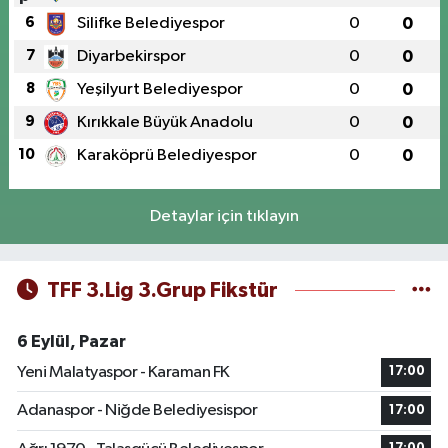
6
Silifke Belediyespor
0
0
7
Diyarbekirspor
0
0
8
Yeşilyurt Belediyespor
0
0
9
Kırıkkale Büyük Anadolu
0
0
10
Karaköprü Belediyespor
0
0
Detaylar için tıklayın
TFF 3.Lig 3.Grup Fikstür
6 Eylül, Pazar
Yeni Malatyaspor - Karaman FK
17:00
Adanaspor - Niğde Belediyesispor
17:00