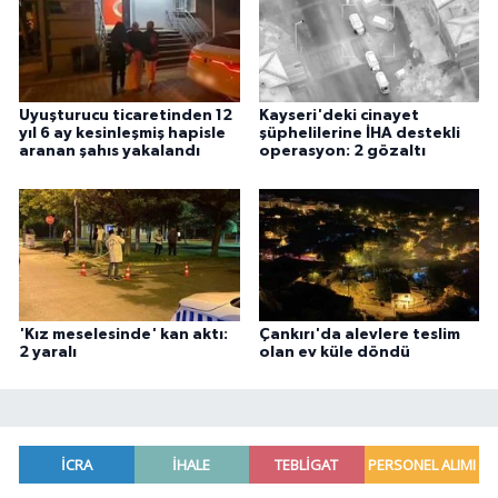
Uyuşturucu ticaretinden 12
Kayseri'deki cinayet
yıl 6 ay kesinleşmiş hapisle
şüphelilerine İHA destekli
aranan şahıs yakalandı
operasyon: 2 gözaltı
'Kız meselesinde' kan aktı:
Çankırı'da alevlere teslim
2 yaralı
olan ev küle döndü