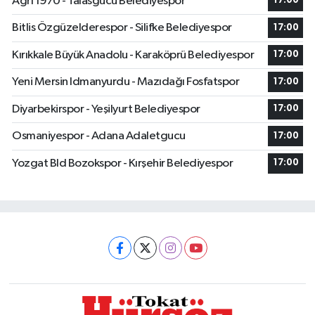
Ağrı 1970 - Talasgücü Belediyespor
17:00
Bitlis Özgüzelderespor - Silifke Belediyespor
17:00
Kırıkkale Büyük Anadolu - Karaköprü Belediyespor
17:00
Yeni Mersin Idmanyurdu - Mazıdağı Fosfatspor
17:00
Diyarbekirspor - Yeşilyurt Belediyespor
17:00
Osmaniyespor - Adana Adaletgucu
17:00
Yozgat Bld Bozokspor - Kırşehir Belediyespor
17:00