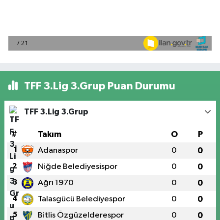
TFF 3.Lig 3.Grup Puan Durumu
TFF 3.Lig 3.Grup
#
Takım
O
P
1
Adanaspor
0
0
2
Niğde Belediyesispor
0
0
3
Ağrı 1970
0
0
4
Talasgücü Belediyespor
0
0
5
Bitlis Özgüzelderespor
0
0