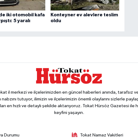
de iki otomobil kafa
Konteyner ev alevlere teslim
pıştı: 5 yaralı
oldu
 il merkezi ve ilçelerimizden en güncel haberleri anında, tarafsız ve e
 nabzını tutuyor, ilimizin ve ilçelerimizin önemli olaylarını sizlerle pay
arı en hızlı ve detaylı şekilde aktarıyoruz. Tokat Hürsöz Gazetesi il
keyfini yaşayın.
va Durumu
Tokat Namaz Vakitleri