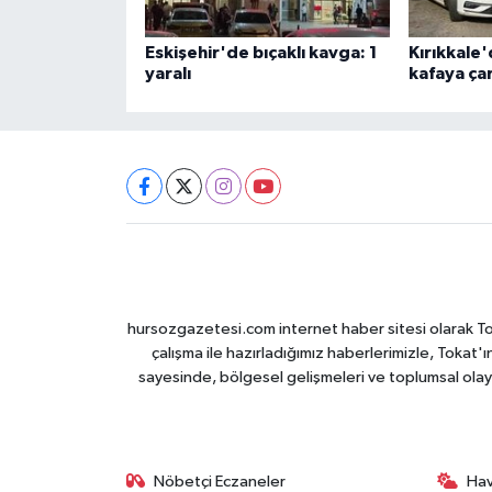
Eskişehir'de bıçaklı kavga: 1
Kırıkkale'
yaralı
kafaya çar
hursozgazetesi.com internet haber sitesi olarak Tokat
çalışma ile hazırladığımız haberlerimizle, Tokat'ın
sayesinde, bölgesel gelişmeleri ve toplumsal olayl
Nöbetçi Eczaneler
Ha