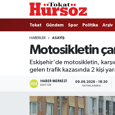
Tokat
Nöbetçi Eczaneler
Tokat
Gündem
Spor
Politika
Arşiv
Türkiye Gündemi
Hava Durumu
HABERLER
ASAYIŞ
Motosikletin ça
Gündem
Tokat Namaz Vakitleri
Asayiş
Trafik Durumu
Eskişehir'de motosikletin, ka
gelen trafik kazasında 2 kişi yar
Spor
Süper Lig Puan Durumu ve Fikstür
HABER MERKEZI
09.06.2026 - 18:30
Politika
Tüm Manşetler
EDITÖR
YAYINLANMA
Tokat Spor
Son Dakika Haberleri
Eğitim
Haber Arşivi