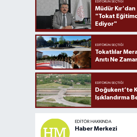
EDITÖRÜN SEÇTIĞI
Müdür Kır'dan
"Tokat Eğitim
Ediyor"
EDITÖRÜN SEÇTIĞI
Tokatlılar Mera
Anıtı Ne Zaman
EDITÖRÜN SEÇTIĞI
Doğukent’te K
Işıklandırma B
EDITÖR HAKKINDA
Haber Merkezi