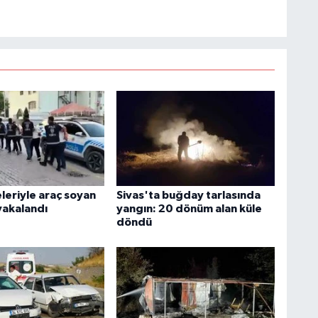
leriyle araç soyan
Sivas'ta buğday tarlasında
yakalandı
yangın: 20 dönüm alan küle
döndü