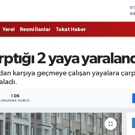
BI
64
D
47
Yerel
Resmi İlanlar
Tokat Haber
E
55
ST
64
rptığı 2 yaya yaralan
GR
66
Bİ
rşıdan karşıya geçmeye çalışan yayalara 
13
aladı.
1 DK
OKUNMA SÜRESI