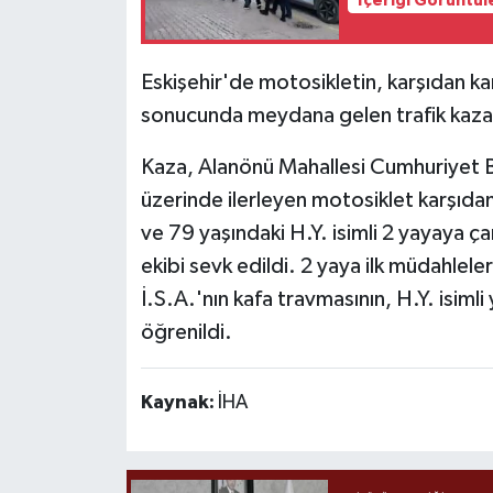
İçeriği Görüntül
Eskişehir'de motosikletin, karşıdan k
sonucunda meydana gelen trafik kazası
Kaza, Alanönü Mahallesi Cumhuriyet B
üzerinde ilerleyen motosiklet karşıda
ve 79 yaşındaki H.Y. isimli 2 yayaya ça
ekibi sevk edildi. 2 yaya ilk müdahleler
İ.S.A.'nın kafa travmasının, H.Y. isimli
öğrenildi.
Kaynak:
İHA