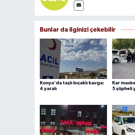
Bunlar da ilginizi çekebilir
Konya'da taşlı bıçaklı kavga:
Kar maske
4 yaralı
5 şüpheli 