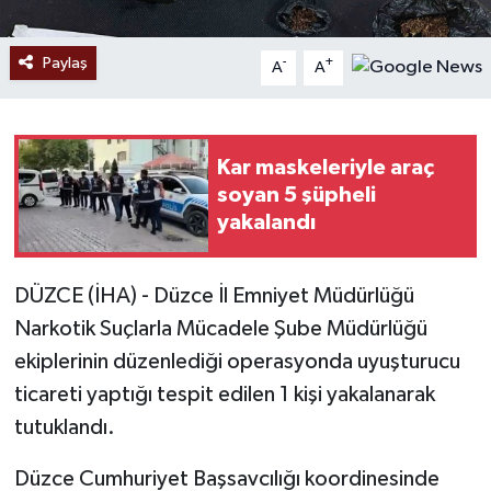
Paylaş
-
+
A
A
Kar maskeleriyle araç
soyan 5 şüpheli
yakalandı
DÜZCE (İHA) - Düzce İl Emniyet Müdürlüğü
Narkotik Suçlarla Mücadele Şube Müdürlüğü
ekiplerinin düzenlediği operasyonda uyuşturucu
ticareti yaptığı tespit edilen 1 kişi yakalanarak
tutuklandı.
Düzce Cumhuriyet Başsavcılığı koordinesinde