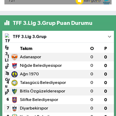
TFF 3.Lig 3.Grup Puan Durumu
TFF 3.Lig 3.Grup
#
Takım
O
P
1
Adanaspor
0
0
2
Niğde Belediyesispor
0
0
3
Ağrı 1970
0
0
4
Talasgücü Belediyespor
0
0
5
Bitlis Özgüzelderespor
0
0
6
Silifke Belediyespor
0
0
7
Diyarbekirspor
0
0