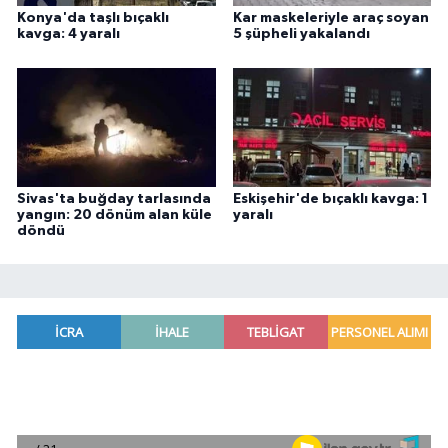
Konya'da taşlı bıçaklı
Kar maskeleriyle araç soyan
kavga: 4 yaralı
5 şüpheli yakalandı
Sivas'ta buğday tarlasında
Eskişehir'de bıçaklı kavga: 1
yangın: 20 dönüm alan küle
yaralı
döndü