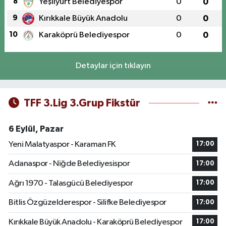
8
Yeşilyurt Belediyespor
0
0
9
Kırıkkale Büyük Anadolu
0
0
10
Karaköprü Belediyespor
0
0
Detaylar için tıklayın
TFF 3.Lig 3.Grup Fikstür
6 Eylül, Pazar
Yeni Malatyaspor - Karaman FK
17:00
Adanaspor - Niğde Belediyesispor
17:00
Ağrı 1970 - Talasgücü Belediyespor
17:00
Bitlis Özgüzelderespor - Silifke Belediyespor
17:00
Kırıkkale Büyük Anadolu - Karaköprü Belediyespor
17:00