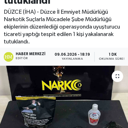
tutuklandı
Ekonomi
DÜZCE (İHA) - Düzce İl Emniyet Müdürlüğü
Narkotik Suçlarla Mücadele Şube Müdürlüğü
Sağlık
ekiplerinin düzenlediği operasyonda uyuşturucu
ticareti yaptığı tespit edilen 1 kişi yakalanarak
Tokat Haber
tutuklandı.
HABER MERKEZI
09.06.2026 - 18:19
1 DK
EDITÖR
YAYINLANMA
OKUNMA SÜRESI