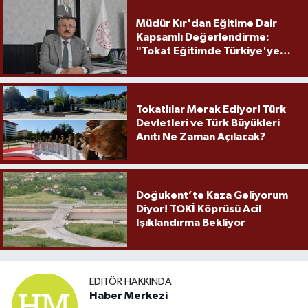
Müdür Kır'dan Eğitime Dair
Kapsamlı Değerlendirme:
"Tokat Eğitimde Türkiye'ye
Örnek Olmaya Devam Ediyor"
Tokatlılar Merak Ediyor! Türk
Devletleri ve Türk Büyükleri
Anıtı Ne Zaman Açılacak?
Doğukent’te Kaza Geliyorum
Diyor! TOKİ Köprüsü Acil
Işıklandırma Bekliyor
EDITÖR HAKKINDA
Haber Merkezi