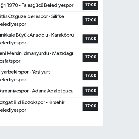
ğrı 1970 - Talasgücü Belediyespor
17:00
itlis Özgüzelderespor - Silifke
17:00
elediyespor
ırıkkale Büyük Anadolu - Karaköprü
17:00
elediyespor
eni Mersin Idmanyurdu - Mazıdağı
17:00
osfatspor
iyarbekirspor - Yeşilyurt
17:00
elediyespor
smaniyespor - Adana Adaletgucu
17:00
ozgat Bld Bozokspor - Kırşehir
17:00
elediyespor