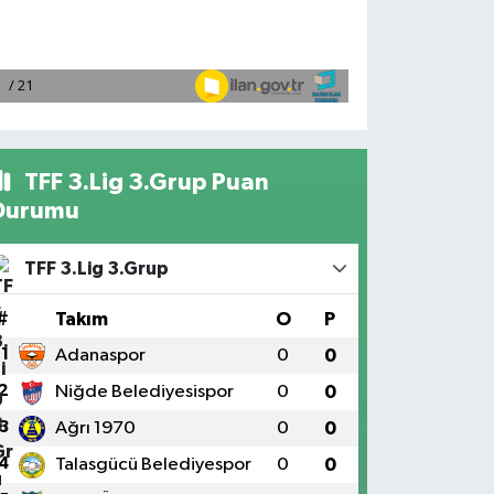
TFF 3.Lig 3.Grup Puan
Durumu
TFF 3.Lig 3.Grup
#
Takım
O
P
1
Adanaspor
0
0
2
Niğde Belediyesispor
0
0
3
Ağrı 1970
0
0
4
Talasgücü Belediyespor
0
0