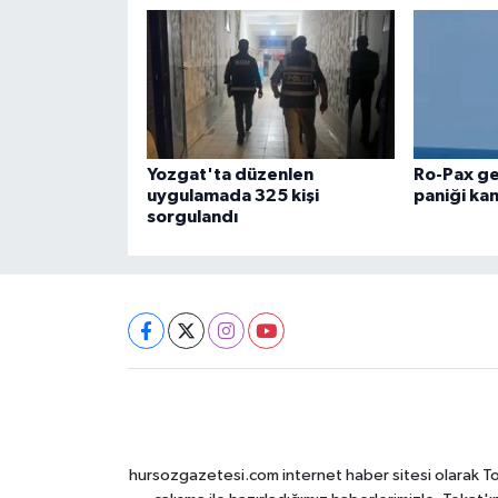
Yozgat'ta düzenlen
Ro-Pax g
uygulamada 325 kişi
paniği ka
sorgulandı
hursozgazetesi.com internet haber sitesi olarak Tokat