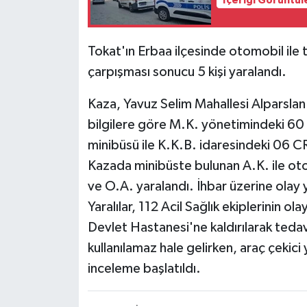
İçeriği Görüntül
Tokat'ın Erbaa ilçesinde otomobil ile te
çarpışması sonucu 5 kişi yaralandı.
Kaza, Yavuz Selim Mahallesi Alparslan
bilgilere göre M.K. yönetimindeki 60 M 
minibüsü ile K.K.B. idaresindeki 06 C
Kazada minibüste bulunan A.K. ile ot
ve O.A. yaralandı. İhbar üzerine olay ye
Yaralılar, 112 Acil Sağlık ekiplerinin o
Devlet Hastanesi'ne kaldırılarak tedav
kullanılamaz hale gelirken, araç çekici y
inceleme başlatıldı.