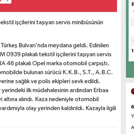
e
kstil işçilerini taşıyan servis minibüsünün
 Türkeş Bulvarı'nda meydana geldi. Edinilen
1
0939 plakalı tekstil işçilerini taşıyan servis
RA 46 plakalı Opel marka otomobil çarpıştı.
omobilde bulunan sürücü K.K.B., S.T., A.B.C.
rine sağlık ve polis ekipleri sevk edildi.
lay yerindeki ilk müdahalesinin ardından Erbaa
i altına alındı. Kaza nedeniyle otomobil
6
ardımıyla olay yerinden kaldırıldı. Kazayla ilgili
Y
A