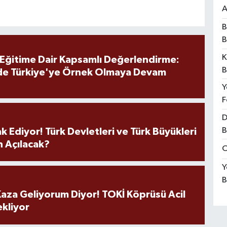
A
B
B
K
 Eğitime Dair Kapsamlı Değerlendirme:
B
de Türkiye'ye Örnek Olmaya Devam
Y
F
D
B
k Ediyor! Türk Devletleri ve Türk Büyükleri
 Açılacak?
O
Y
B
aza Geliyorum Diyor! TOKİ Köprüsü Acil
ekliyor