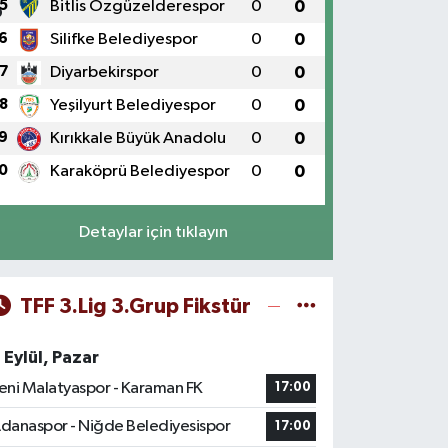
5
Bitlis Özgüzelderespor
0
0
6
Silifke Belediyespor
0
0
7
Diyarbekirspor
0
0
8
Yeşilyurt Belediyespor
0
0
9
Kırıkkale Büyük Anadolu
0
0
0
Karaköprü Belediyespor
0
0
Detaylar için tıklayın
TFF 3.Lig 3.Grup Fikstür
 Eylül, Pazar
eni Malatyaspor - Karaman FK
17:00
danaspor - Niğde Belediyesispor
17:00