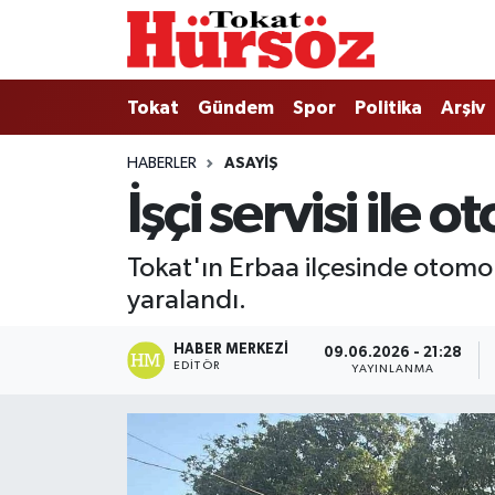
Tokat
Nöbetçi Eczaneler
Tokat
Gündem
Spor
Politika
Arşiv
Türkiye Gündemi
Hava Durumu
HABERLER
ASAYIŞ
İşçi servisi ile 
Gündem
Tokat Namaz Vakitleri
Asayiş
Trafik Durumu
Tokat'ın Erbaa ilçesinde otomobi
yaralandı.
Spor
Süper Lig Puan Durumu ve Fikstür
HABER MERKEZI
09.06.2026 - 21:28
Politika
Tüm Manşetler
EDITÖR
YAYINLANMA
Tokat Spor
Son Dakika Haberleri
Eğitim
Haber Arşivi