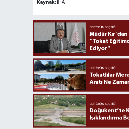
Kaynak:
İHA
EDITÖRÜN SEÇTIĞI
Müdür Kır'dan
"Tokat Eğitim
Ediyor"
EDITÖRÜN SEÇTIĞI
Tokatlılar Mera
Anıtı Ne Zaman
EDITÖRÜN SEÇTIĞI
Doğukent’te K
Işıklandırma B