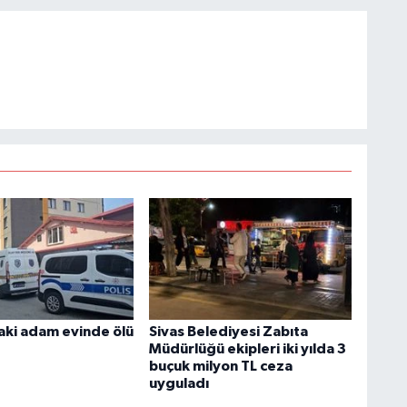
aki adam evinde ölü
Sivas Belediyesi Zabıta
Müdürlüğü ekipleri iki yılda 3
buçuk milyon TL ceza
uyguladı