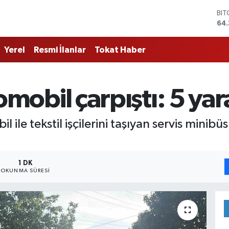
BI
64.
DO
47
Yerel
Resmi İlanlar
Tokat Haber
EU
55
STE
64,
otomobil çarpıştı: 5 yar
GR
661
BİS
l ile tekstil işçilerini taşıyan servis minib
13.
1 DK
OKUNMA SÜRESI