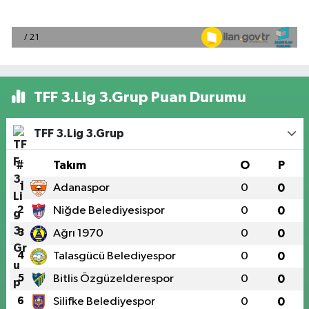
TFF 3.Lig 3.Grup Puan Durumu
TFF 3.Lig 3.Grup
#
Takım
O
P
1
Adanaspor
0
0
2
Niğde Belediyesispor
0
0
3
Ağrı 1970
0
0
4
Talasgücü Belediyespor
0
0
5
Bitlis Özgüzelderespor
0
0
6
Silifke Belediyespor
0
0