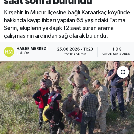
saat sonra bulundu
Ekonomi
Kırşehir'in Mucur ilçesine bağlı Karaarkaç köyünde
hakkında kayıp ihbarı yapılan 65 yaşındaki Fatma
Sağlık
Serin, ekiplerin yaklaşık 12 saat süren arama
çalışmasının ardından sağ olarak bulundu.
Tokat Haber
HABER MERKEZI
25.06.2026 - 11:23
1 DK
EDITÖR
YAYINLANMA
OKUNMA SÜRESI