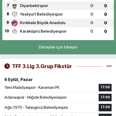
7
Diyarbekirspor
0
0
8
Yeşilyurt Belediyespor
0
0
9
Kırıkkale Büyük Anadolu
0
0
10
Karaköprü Belediyespor
0
0
Detaylar için tıklayın
TFF 3.Lig 3.Grup Fikstür
6 Eylül, Pazar
Yeni Malatyaspor - Karaman FK
17:00
Adanaspor - Niğde Belediyesispor
17:00
Ağrı 1970 - Talasgücü Belediyespor
17:00