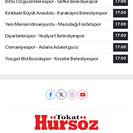
Bitlis Özgüzelderespor - Silifke Belediyespor
17:00
Kırıkkale Büyük Anadolu - Karaköprü Belediyespor
17:00
Yeni Mersin Idmanyurdu - Mazıdağı Fosfatspor
17:00
Diyarbekirspor - Yeşilyurt Belediyespor
17:00
Osmaniyespor - Adana Adaletgucu
17:00
Yozgat Bld Bozokspor - Kırşehir Belediyespor
17:00