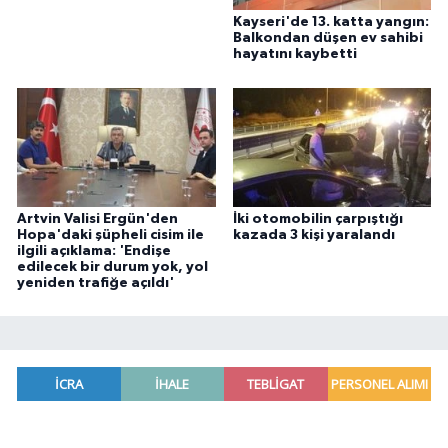
Kayseri'de 13. katta yangın:
Balkondan düşen ev sahibi
hayatını kaybetti
Artvin Valisi Ergün'den
İki otomobilin çarpıştığı
Hopa'daki şüpheli cisim ile
kazada 3 kişi yaralandı
ilgili açıklama: 'Endişe
edilecek bir durum yok, yol
yeniden trafiğe açıldı'