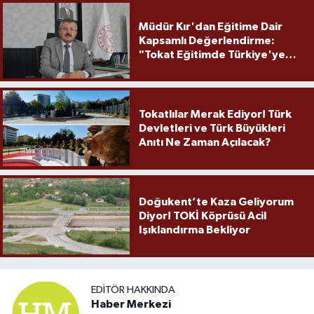
Müdür Kır'dan Eğitime Dair
Kapsamlı Değerlendirme:
"Tokat Eğitimde Türkiye'ye
Örnek Olmaya Devam Ediyor"
Tokatlılar Merak Ediyor! Türk
Devletleri ve Türk Büyükleri
Anıtı Ne Zaman Açılacak?
Doğukent’te Kaza Geliyorum
Diyor! TOKİ Köprüsü Acil
Işıklandırma Bekliyor
EDITÖR HAKKINDA
Haber Merkezi