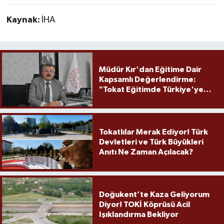
Kaynak:
İHA
Müdür Kır'dan Eğitime Dair
Kapsamlı Değerlendirme:
"Tokat Eğitimde Türkiye'ye
Örnek Olmaya Devam Ediyor"
Tokatlılar Merak Ediyor! Türk
Devletleri ve Türk Büyükleri
Anıtı Ne Zaman Açılacak?
Doğukent’te Kaza Geliyorum
Diyor! TOKİ Köprüsü Acil
Işıklandırma Bekliyor