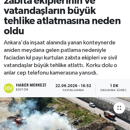
zabıta ekiplerinin ve
vatandaşların büyük
Ekonomi
tehlike atlatmasına neden
Sağlık
oldu
Tokat Haber
Ankara'da inşaat alanında yanan konteynerde
aniden meydana gelen patlama nedeniyle
faciadan kıl payı kurtulan zabıta ekipleri ve sivil
vatandaşlar büyük tehlike atlattı. Korku dolu o
anlar cep telefonu kamerasına yansıdı.
HABER MERKEZI
22.06.2026 - 16:52
1 DK
EDITÖR
YAYINLANMA
OKUNMA SÜRESI