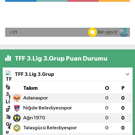
TFF 3.Lig 3.Grup Puan Durumu
TFF 3.Lig 3.Grup
#
Takım
O
P
1
Adanaspor
0
0
2
Niğde Belediyesispor
0
0
3
Ağrı 1970
0
0
4
Talasgücü Belediyespor
0
0