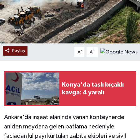
Paylaş
-
+
A
A
Konya'da taşlı bıçaklı
kavga: 4 yaralı
Ankara'da inşaat alanında yanan konteynerde
aniden meydana gelen patlama nedeniyle
faciadan kıl payı kurtulan zabıta ekipleri ve sivil