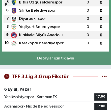
5
Bitlis Özgüzelderespor
0
0
6
Silifke Belediyespor
0
0
7
Diyarbekirspor
0
0
8
Yeşilyurt Belediyespor
0
0
9
Kırıkkale Büyük Anadolu
0
0
10
Karaköprü Belediyespor
0
0
Detaylar için tıklayın
TFF 3.Lig 3.Grup Fikstür
6 Eylül, Pazar
Yeni Malatyaspor - Karaman FK
17:00
Adanaspor - Niğde Belediyesispor
17:00