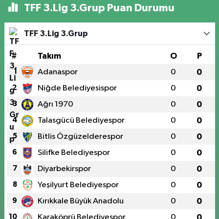
TFF 3.Lig 3.Grup Puan Durumu
TFF 3.Lig 3.Grup
#
Takım
O
P
1
Adanaspor
0
0
2
Niğde Belediyesispor
0
0
3
Ağrı 1970
0
0
4
Talasgücü Belediyespor
0
0
5
Bitlis Özgüzelderespor
0
0
6
Silifke Belediyespor
0
0
7
Diyarbekirspor
0
0
8
Yeşilyurt Belediyespor
0
0
9
Kırıkkale Büyük Anadolu
0
0
10
Karaköprü Belediyespor
0
0