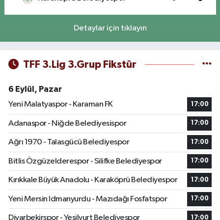
Detaylar için tıklayın
TFF 3.Lig 3.Grup Fikstür
6 Eylül, Pazar
Yeni Malatyaspor - Karaman FK
17:00
Adanaspor - Niğde Belediyesispor
17:00
Ağrı 1970 - Talasgücü Belediyespor
17:00
Bitlis Özgüzelderespor - Silifke Belediyespor
17:00
Kırıkkale Büyük Anadolu - Karaköprü Belediyespor
17:00
Yeni Mersin Idmanyurdu - Mazıdağı Fosfatspor
17:00
Diyarbekirspor - Yeşilyurt Belediyespor
17:00