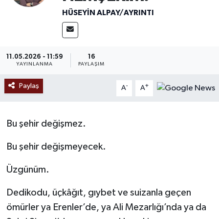
HÜSEYIN ALPAY/AYRINTI
Ekonomi
Sağlık
11.05.2026 - 11:59
16
YAYINLANMA
PAYLAŞIM
Tokat Haber
Paylaş
-
+
A
A
Bu şehir değişmez.
Bu şehir değişmeyecek.
Üzgünüm.
Dedikodu, üçkâğıt, gıybet ve suizanla geçen
ömürler ya Erenler’de, ya Ali Mezarlığı’nda ya da