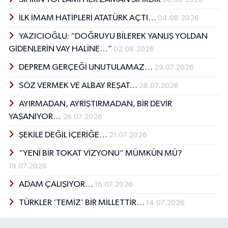
İLK İMAM HATİPLERİ ATATÜRK AÇTI…
04.08.2026
YAZICIOĞLU: “DOĞRUYU BİLEREK YANLIŞ YOLDAN
GİDENLERİN VAY HALİNE…”
02.08.2026
DEPREM GERÇEĞİ UNUTULAMAZ…
29.07.2026
SÖZ VERMEK VE ALBAY REŞAT…
28.07.2026
AYIRMADAN, AYRIŞTIRMADAN, BİR DEVİR
YAŞANIYOR…
26.07.2026
ŞEKİLE DEĞİL İÇERİĞE…
21.07.2026
“YENİ BİR TOKAT VİZYONU” MÜMKÜN MÜ?
19.07.2026
ADAM ÇALIŞIYOR…
16.07.2026
TÜRKLER ‘TEMİZ’ BİR MİLLETTİR…
14.07.2026