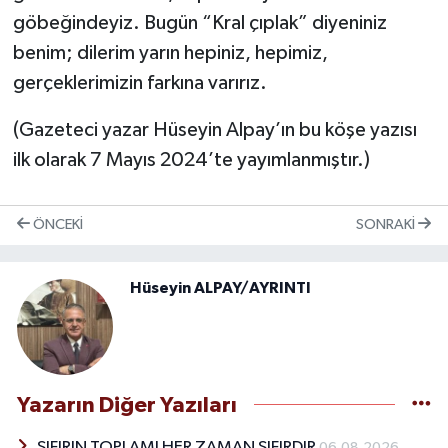
göbeğindeyiz. Bugün “Kral çıplak” diyeniniz
benim; dilerim yarın hepiniz, hepimiz,
gerçeklerimizin farkına varırız.
(Gazeteci yazar Hüseyin Alpay’ın bu köşe yazısı
ilk olarak 7 Mayıs 2024’te yayımlanmıştır.)
ÖNCEKI
SONRAKI
Hüseyin ALPAY/AYRINTI
Yazarın Diğer Yazıları
SIFIRIN TOPLAMI HER ZAMAN SIFIRDIR
06.08.2026