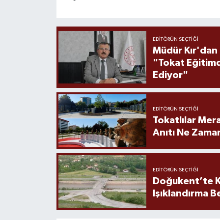
EDITÖRÜN SEÇTIĞI
Müdür Kır'dan
"Tokat Eğitim
Ediyor"
EDITÖRÜN SEÇTIĞI
Tokatlılar Mera
Anıtı Ne Zaman
EDITÖRÜN SEÇTIĞI
Doğukent’te K
Işıklandırma B