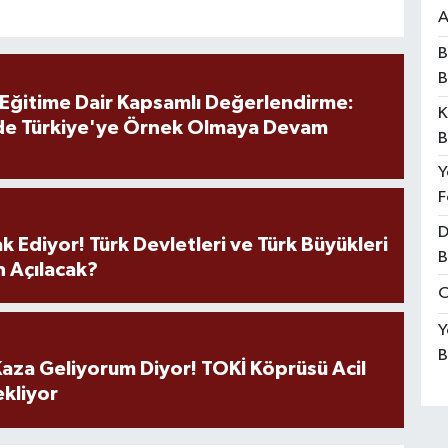
A
B
B
 Eğitime Dair Kapsamlı Değerlendirme:
K
de Türkiye'ye Örnek Olmaya Devam
B
Y
F
D
k Ediyor! Türk Devletleri ve Türk Büyükleri
B
 Açılacak?
O
Y
B
aza Geliyorum Diyor! TOKİ Köprüsü Acil
ekliyor