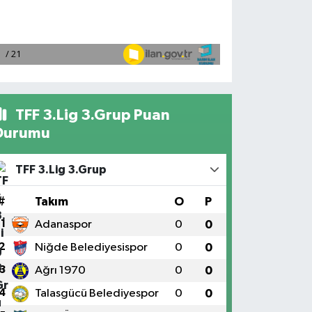
TFF 3.Lig 3.Grup Puan
Durumu
TFF 3.Lig 3.Grup
#
Takım
O
P
1
Adanaspor
0
0
2
Niğde Belediyesispor
0
0
3
Ağrı 1970
0
0
4
Talasgücü Belediyespor
0
0