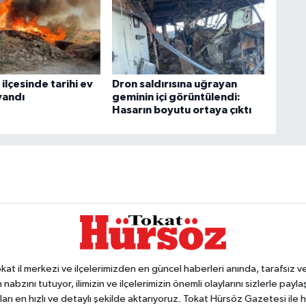
ilçesinde tarihi ev
Dron saldırısına uğrayan
yandı
geminin içi görüntülendi:
Hasarın boyutu ortaya çıktı
 il merkezi ve ilçelerimizden en güncel haberleri anında, tarafsız ve e
 nabzını tutuyor, ilimizin ve ilçelerimizin önemli olaylarını sizlerle pay
arı en hızlı ve detaylı şekilde aktarıyoruz. Tokat Hürsöz Gazetesi il