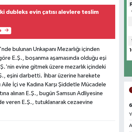
ki dubleks evin çatısı alevlere teslim
e
si'nde bulunan Unkapanı Mezarlığı içinden
1
göre E.Ş., boşanma aşamasında olduğu eşi
.Ş.'nin evine gitmek üzere mezarlık içindeki
., eşini darbetti. İhbar üzerine harekete
Aile İçi ve Kadına Karşı Şiddetle Mücadele
ltına alınan E.Ş., bugün Samsun Adliyesine
ade veren E.Ş., tutuklanarak cezaevine
6
Y
A