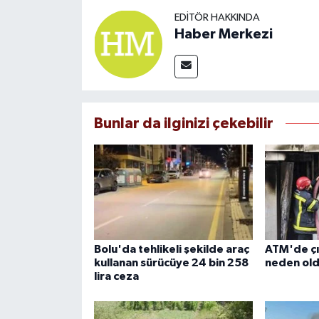
EDITÖR HAKKINDA
Haber Merkezi
Bunlar da ilginizi çekebilir
Bolu'da tehlikeli şekilde araç
ATM'de çı
kullanan sürücüye 24 bin 258
neden ol
lira ceza