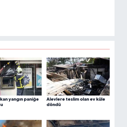
kan yangın paniğe
Alevlere teslim olan ev küle
du
döndü