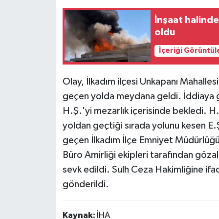
İnşaat halinde
oldu
İçeriği Görüntül
Olay, İlkadım ilçesi Unkapanı Mahalle
geçen yolda meydana geldi. İddiaya 
H.Ş.'yi mezarlık içerisinde bekledi. H
yoldan geçtiği sırada yolunu kesen E.Ş
geçen İlkadım İlçe Emniyet Müdürlüğü 
Büro Amirliği ekipleri tarafından göza
sevk edildi. Sulh Ceza Hakimliğine if
gönderildi.
Kaynak:
İHA