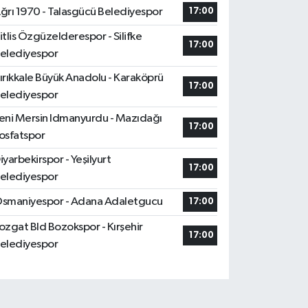
ğrı 1970 - Talasgücü Belediyespor
17:00
itlis Özgüzelderespor - Silifke
17:00
elediyespor
ırıkkale Büyük Anadolu - Karaköprü
17:00
elediyespor
eni Mersin Idmanyurdu - Mazıdağı
17:00
osfatspor
iyarbekirspor - Yeşilyurt
17:00
elediyespor
smaniyespor - Adana Adaletgucu
17:00
ozgat Bld Bozokspor - Kırşehir
17:00
elediyespor