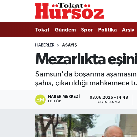
Tokat
Nöbetçi Eczaneler
Tokat
Gündem
Spor
Politika
Arşiv
Türkiye Gündemi
Hava Durumu
HABERLER
ASAYIŞ
Mezarlıkta eşin
Gündem
Tokat Namaz Vakitleri
Asayiş
Trafik Durumu
Samsun'da boşanma aşamasında 
şahıs, çıkarıldığı mahkemece t
Spor
Süper Lig Puan Durumu ve Fikstür
HABER MERKEZI
03.06.2026 - 14:48
Politika
Tüm Manşetler
EDITÖR
YAYINLANMA
Tokat Spor
Son Dakika Haberleri
Eğitim
Haber Arşivi