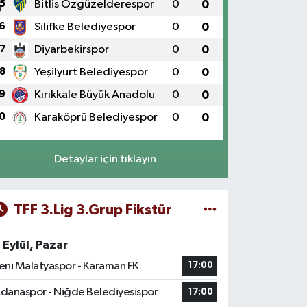
5
Bitlis Özgüzelderespor
0
0
6
Silifke Belediyespor
0
0
7
Diyarbekirspor
0
0
8
Yeşilyurt Belediyespor
0
0
9
Kırıkkale Büyük Anadolu
0
0
0
Karaköprü Belediyespor
0
0
Detaylar için tıklayın
TFF 3.Lig 3.Grup Fikstür
 Eylül, Pazar
eni Malatyaspor - Karaman FK
17:00
danaspor - Niğde Belediyesispor
17:00