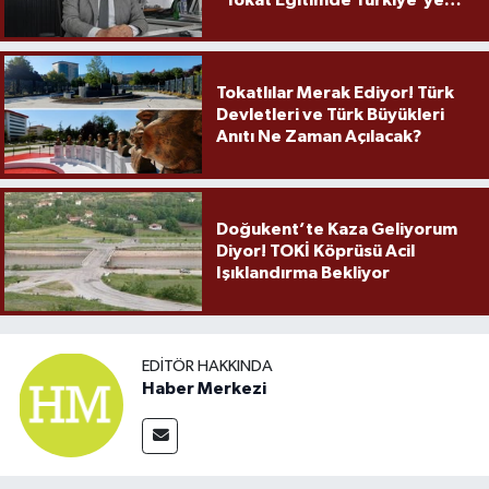
Örnek Olmaya Devam Ediyor"
Tokatlılar Merak Ediyor! Türk
Devletleri ve Türk Büyükleri
Anıtı Ne Zaman Açılacak?
Doğukent’te Kaza Geliyorum
Diyor! TOKİ Köprüsü Acil
Işıklandırma Bekliyor
EDITÖR HAKKINDA
Haber Merkezi