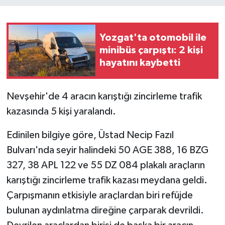
Yozgat'ta otomobil ile
minibüs çarpıştı: 2 kişi
hayatını kaybetti
Nevşehir'de 4 aracın karıştığı zincirleme trafik
kazasında 5 kişi yaralandı.
Edinilen bilgiye göre, Üstad Necip Fazıl
Bulvarı'nda seyir halindeki 50 AGE 388, 16 BZG
327, 38 APL 122 ve 55 DZ 084 plakalı araçların
karıştığı zincirleme trafik kazası meydana geldi.
Çarpışmanın etkisiyle araçlardan biri refüjde
bulunan aydınlatma direğine çarparak devrildi.