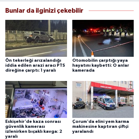
Bunlar da ilginizi çekebilir
Ön tekerleği arızalandığı
Otomobilin çarptığı yaya
iddia edilen arazi aracı PTS
hayatını kaybetti: O anlar
direğine çarptı: 1 yaralı
kamerada
Eskişehir'de kaza sonrası
Çorum'da elini yem karma
güvenlik kamerası
makinesine kaptıran çiftçi
izlenirken bıçaklı kavga: 2
yaralandı
yaralı