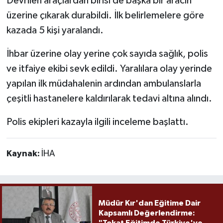
Devrilen araçlardan birisi de başka bir aracın
üzerine çıkarak durabildi. İlk belirlemelere göre
kazada 5 kişi yaralandı.
İhbar üzerine olay yerine çok sayıda sağlık, polis
ve itfaiye ekibi sevk edildi. Yaralılara olay yerinde
yapılan ilk müdahalenin ardından ambulanslarla
çeşitli hastanelere kaldırılarak tedavi altına alındı.
Polis ekipleri kazayla ilgili inceleme başlattı.
Kaynak:
İHA
Müdür Kır'dan Eğitime Dair
Kapsamlı Değerlendirme:
"Tokat Eğitimde Türkiye'ye