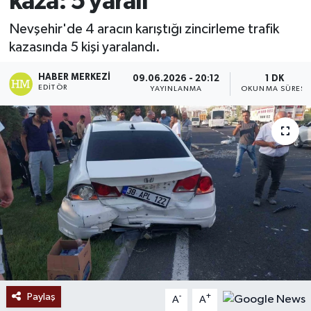
kaza: 5 yaralı
Ekonomi
Nevşehir'de 4 aracın karıştığı zincirleme trafik
kazasında 5 kişi yaralandı.
Sağlık
HABER MERKEZI
09.06.2026 - 20:12
1 DK
EDITÖR
YAYINLANMA
OKUNMA SÜRESI
Tokat Haber
Paylaş
-
+
A
A