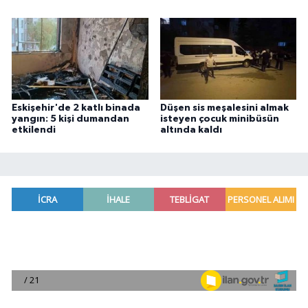
Eskişehir'de 2 katlı binada
Düşen sis meşalesini almak
yangın: 5 kişi dumandan
isteyen çocuk minibüsün
etkilendi
altında kaldı