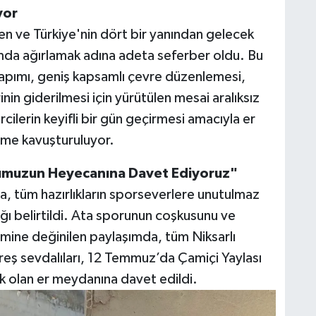
yor
den ve Türkiye'nin dört bir yanından gelecek
amda ağırlamak adına adeta seferber oldu. Bu
apımı, geniş kapsamlı çevre düzenlemesi,
rinin giderilmesi için yürütülen mesai aralıksız
ilerin keyifli bir gün geçirmesi amacıyla er
üme kavuşturuluyor.
rumuzun Heyecanına Davet Ediyoruz"
a, tüm hazırlıkların sporseverlere unutulmaz
ı belirtildi. Ata sporunun coşkusunu ve
mine değinilen paylaşımda, tüm Niksarlı
reş sevdalıları, 12 Temmuz’da Çamiçi Yaylası
k olan er meydanına davet edildi.