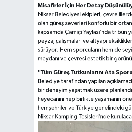
Misafirler İçin Her Detay Düşünülü
Niksar Belediyesi ekipleri, çevre iller
olan güreş severleri konforlu bir ort
kapsamda Çamiçi Yaylası’nda tribün y
peyzaj çalışmaları ve altyapı eksiklikle
sürüyor. Hem sporcuların hem de seyirc
meydanı ve çevresi estetik bir görün
"Tüm Güreş Tutkunlarını Ata Spo
Belediye tarafından yapılan açıklamad
bir deneyim yaşatmak üzere planlandığ
heyecanını hep birlikte yaşamanın öne
hemşehriler ve Türkiye genelindeki gü
Niksar Kamping Tesisleri’nde kurulaca