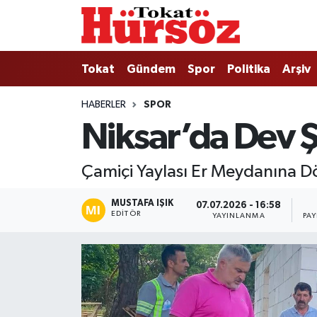
Tokat
Nöbetçi Eczaneler
Tokat
Gündem
Spor
Politika
Arşiv
Türkiye Gündemi
Hava Durumu
HABERLER
SPOR
Niksar’da Dev 
Gündem
Tokat Namaz Vakitleri
Asayiş
Trafik Durumu
Çamiçi Yaylası Er Meydanına Dö
Spor
Süper Lig Puan Durumu ve Fikstür
MUSTAFA IŞIK
07.07.2026 - 16:58
EDITÖR
YAYINLANMA
PA
Politika
Tüm Manşetler
Tokat Spor
Son Dakika Haberleri
Eğitim
Haber Arşivi