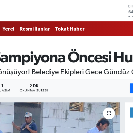
D
4
E
5
Yerel
Resmi İlanlar
Tokat Haber
ST
64
G
6
Şampiyona Öncesi Hu
Bİ
13
B
nüşüyor! Belediye Ekipleri Gece Gündüz Ça
6
1
2 DK
YLAŞIM
OKUNMA SÜRESI