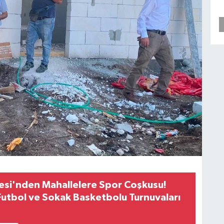
esi'nden Mahallelere Spor Coşkusu!
Futbol ve Sokak Basketbolu Turnuvaları