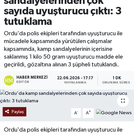
sandalyelerinden çok
sayıda uyuşturucu çıktı: 3
Ekonomi
tutuklama
Sağlık
Ordu'da polis ekipleri tarafından uyuşturucu ile
mücadele kapsamında yürütülen çalışmalar
Tokat Haber
kapsamında, kamp sandalyelerinin içerisine
saklanmış 1 kilo 50 gram uyuşturucu madde ele
geçirildi, gözaltına alınan 3 şüpheli tutuklandı.
HABER MERKEZI
22.06.2026 - 17:17
1 DK
EDITÖR
YAYINLANMA
OKUNMA SÜRESI
Paylaş
-
+
A
A
Ordu'da polis ekipleri tarafından uyuşturucu ile