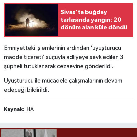
Sivas'ta buğday
tarlasında yangın: 20
dönüm alan küle döndü
Emniyetteki işlemlerinin ardından 'uyuşturucu
madde ticareti' suçuyla adliyeye sevk edilen 3
şüpheli tutuklanarak cezaevine gönderildi.
Uyuşturucu ile mücadele çalışmalarının devam
edeceği bildirildi.
Kaynak:
İHA