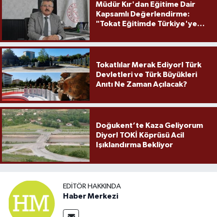
Müdür Kır'dan Eğitime Dair
Kapsamlı Değerlendirme:
"Tokat Eğitimde Türkiye'ye
Örnek Olmaya Devam Ediyor"
Tokatlılar Merak Ediyor! Türk
Devletleri ve Türk Büyükleri
Anıtı Ne Zaman Açılacak?
Doğukent’te Kaza Geliyorum
Diyor! TOKİ Köprüsü Acil
Işıklandırma Bekliyor
EDITÖR HAKKINDA
Haber Merkezi