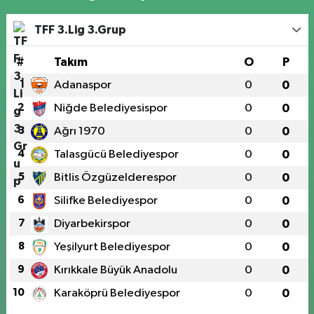
TFF 3.Lig 3.Grup
#
Takım
O
P
1
Adanaspor
0
0
2
Niğde Belediyesispor
0
0
3
Ağrı 1970
0
0
4
Talasgücü Belediyespor
0
0
5
Bitlis Özgüzelderespor
0
0
6
Silifke Belediyespor
0
0
7
Diyarbekirspor
0
0
8
Yeşilyurt Belediyespor
0
0
9
Kırıkkale Büyük Anadolu
0
0
10
Karaköprü Belediyespor
0
0