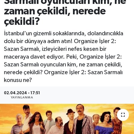
Sarmalı oyuncuları kim, ne
zaman çekildi, nerede
Ekonomi
çekildi?
Sağlık
İstanbul'un gizemli sokaklarında, dolandırıcılıkla
dolu bir dünyaya adım atın! Organize İşler 2:
Tokat Haber
Sazan Sarmalı, izleyicileri nefes kesen bir
maceraya davet ediyor. Peki, Organize İşler 2:
Sazan Sarmalı oyuncuları kim, ne zaman çekildi,
nerede çekildi? Organize İşler 2: Sazan Sarmalı
konusu ne?
02.04.2024 - 17:51
YAYINLANMA