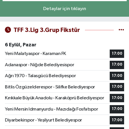
Detaylar için tıklayın
TFF 3.Lig 3.Grup Fikstür
6 Eylül, Pazar
Yeni Malatyaspor - Karaman FK
17:00
Adanaspor - Niğde Belediyesispor
17:00
Ağrı 1970 - Talasgücü Belediyespor
17:00
Bitlis Özgüzelderespor - Silifke Belediyespor
17:00
Kırıkkale Büyük Anadolu - Karaköprü Belediyespor
17:00
Yeni Mersin Idmanyurdu - Mazıdağı Fosfatspor
17:00
Diyarbekirspor - Yeşilyurt Belediyespor
17:00