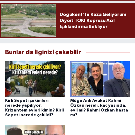
Doğukent’te Kaza Geliyorum
Diyor! TOKİ Köprüsü Acil
Işıklandırma Bekliyor
Bunlar da ilginizi çekebilir
Kirli Sepeti çekimleri
Müge Anlı Avukat Rahmi
nerede yapılıyor,
Özkan nereli, kaç yaşında,
Krizantem evleri kimin? Kirli
evli mi? Rahmi Özkan hasta
Sepeti nerede çekildi?
mı?