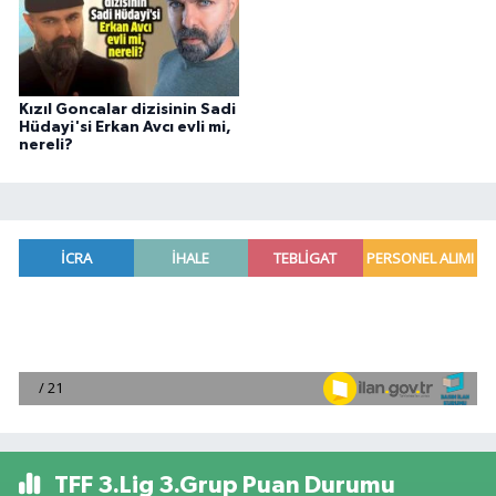
Kızıl Goncalar dizisinin Sadi
Hüdayi'si Erkan Avcı evli mi,
nereli?
TFF 3.Lig 3.Grup Puan Durumu