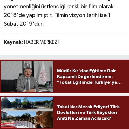
yönetmenliğini üstlendiği renkli bir film olarak
2018'de yapılmıştır. Filmin vizyon tarihi ise 1
Şubat 2019'dur.
Kaynak:
HABER MERKEZİ
Müdür Kır'dan Eğitime Dair
Kapsamlı Değerlendirme:
"Tokat Eğitimde Türkiye'ye
Örnek Olmaya Devam Ediyor"
Tokatlılar Merak Ediyor! Türk
Devletleri ve Türk Büyükleri
Anıtı Ne Zaman Açılacak?