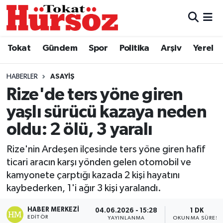
Tokat
Nöbetçi Eczaneler
Tokat
Gündem
Spor
Politika
Arşiv
Yerel
Türkiye Gündemi
Hava Durumu
HABERLER
ASAYIŞ
Gündem
Tokat Namaz Vakitleri
Rize'de ters yöne giren
yaşlı sürücü kazaya neden
Asayiş
Trafik Durumu
oldu: 2 ölü, 3 yaralı
Spor
Süper Lig Puan Durumu ve Fikstür
Rize'nin Ardeşen ilçesinde ters yöne giren hafif
ticari aracın karşı yönden gelen otomobil ve
Politika
Tüm Manşetler
kamyonete çarptığı kazada 2 kişi hayatını
kaybederken, 1'i ağır 3 kişi yaralandı.
Tokat Spor
Son Dakika Haberleri
HABER MERKEZI
04.06.2026 - 15:28
1 DK
Eğitim
Haber Arşivi
EDITÖR
YAYINLANMA
OKUNMA SÜRESI