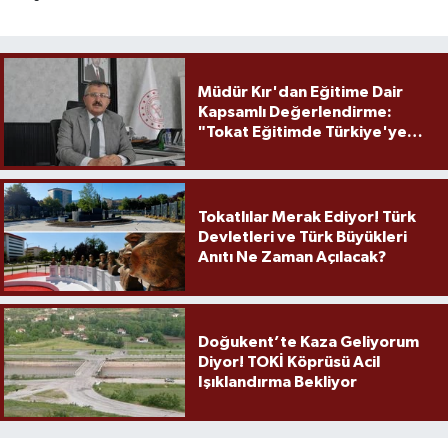
Müdür Kır'dan Eğitime Dair
Kapsamlı Değerlendirme:
"Tokat Eğitimde Türkiye'ye
Örnek Olmaya Devam Ediyor"
Tokatlılar Merak Ediyor! Türk
Devletleri ve Türk Büyükleri
Anıtı Ne Zaman Açılacak?
Doğukent’te Kaza Geliyorum
Diyor! TOKİ Köprüsü Acil
Işıklandırma Bekliyor