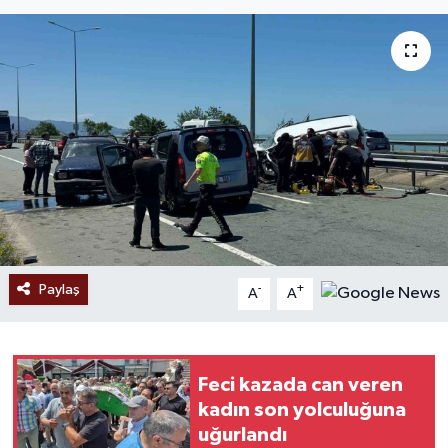
Ekonomi
Sağlık
Tokat Haber
Paylaş
-
+
A
A
Feci kazada can veren
kadın son yolculuğuna
uğurlandı