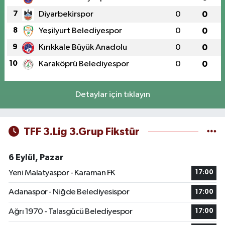
7
Diyarbekirspor
0
0
8
Yeşilyurt Belediyespor
0
0
9
Kırıkkale Büyük Anadolu
0
0
10
Karaköprü Belediyespor
0
0
Detaylar için tıklayın
TFF 3.Lig 3.Grup Fikstür
6 Eylül, Pazar
Yeni Malatyaspor - Karaman FK
17:00
Adanaspor - Niğde Belediyesispor
17:00
Ağrı 1970 - Talasgücü Belediyespor
17:00