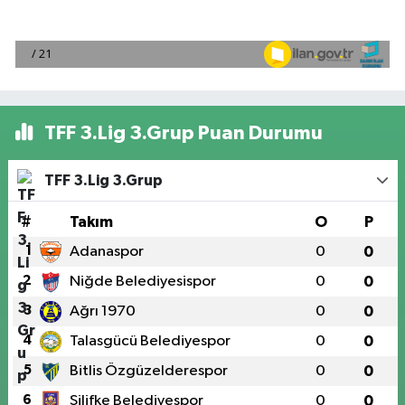
TFF 3.Lig 3.Grup Puan Durumu
TFF 3.Lig 3.Grup
#
Takım
O
P
1
Adanaspor
0
0
2
Niğde Belediyesispor
0
0
3
Ağrı 1970
0
0
4
Talasgücü Belediyespor
0
0
5
Bitlis Özgüzelderespor
0
0
6
Silifke Belediyespor
0
0