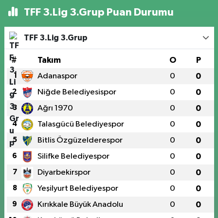
TFF 3.Lig 3.Grup Puan Durumu
TFF 3.Lig 3.Grup
#
Takım
O
P
1
Adanaspor
0
0
2
Niğde Belediyesispor
0
0
3
Ağrı 1970
0
0
4
Talasgücü Belediyespor
0
0
5
Bitlis Özgüzelderespor
0
0
6
Silifke Belediyespor
0
0
7
Diyarbekirspor
0
0
8
Yeşilyurt Belediyespor
0
0
9
Kırıkkale Büyük Anadolu
0
0