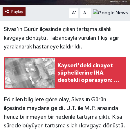
Paylaş
-
+
A
A
Sivas'ın Gürün ilçesinde çıkan tartışma silahlı
kavgaya dönüştü. Tabancayla vurulan 1 kişi ağır
yaralanarak hastaneye kaldırıldı.
Kayseri'deki cinayet
şüphelilerine İHA
destekli operasyon: 2
gözaltı
Edinilen bilgilere göre olay, Sivas'ın Gürün
ilçesinde meydana geldi. U.T. ile M.P. arasında
henüz bilinmeyen bir nedenle tartışma çıktı. Kısa
sürede büyüyen tartışma silahlı kavgaya dönüştü.