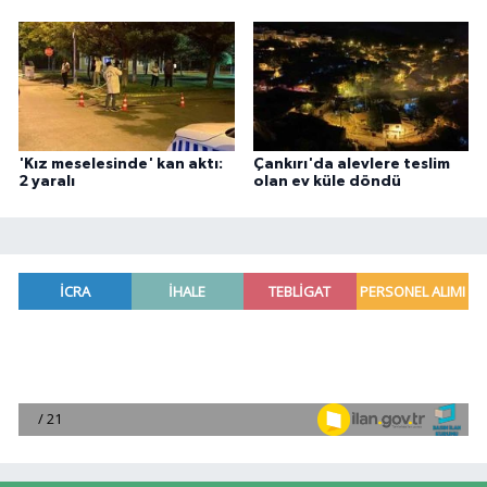
'Kız meselesinde' kan aktı:
Çankırı'da alevlere teslim
2 yaralı
olan ev küle döndü