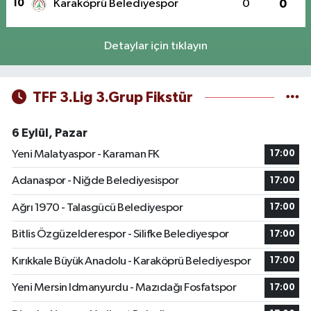
10
Karaköprü Belediyespor
0
0
Detaylar için tıklayın
TFF 3.Lig 3.Grup Fikstür
6 Eylül, Pazar
Yeni Malatyaspor - Karaman FK
17:00
Adanaspor - Niğde Belediyesispor
17:00
Ağrı 1970 - Talasgücü Belediyespor
17:00
Bitlis Özgüzelderespor - Silifke Belediyespor
17:00
Kırıkkale Büyük Anadolu - Karaköprü Belediyespor
17:00
Yeni Mersin Idmanyurdu - Mazıdağı Fosfatspor
17:00