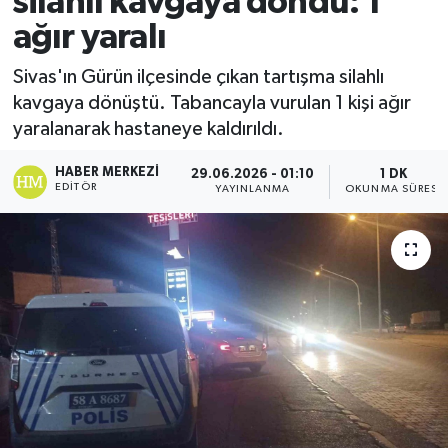
silahlı kavgaya döndü: 1
ağır yaralı
Ekonomi
Sivas'ın Gürün ilçesinde çıkan tartışma silahlı
Sağlık
kavgaya dönüştü. Tabancayla vurulan 1 kişi ağır
yaralanarak hastaneye kaldırıldı.
Tokat Haber
HABER MERKEZI
29.06.2026 - 01:10
1 DK
EDITÖR
YAYINLANMA
OKUNMA SÜRESI