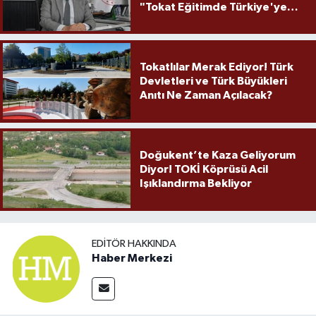
"Tokat Eğitimde Türkiye'ye
Örnek Olmaya Devam Ediyor"
Tokatlılar Merak Ediyor! Türk
Devletleri ve Türk Büyükleri
Anıtı Ne Zaman Açılacak?
Doğukent’te Kaza Geliyorum
Diyor! TOKİ Köprüsü Acil
Işıklandırma Bekliyor
EDITÖR HAKKINDA
Haber Merkezi