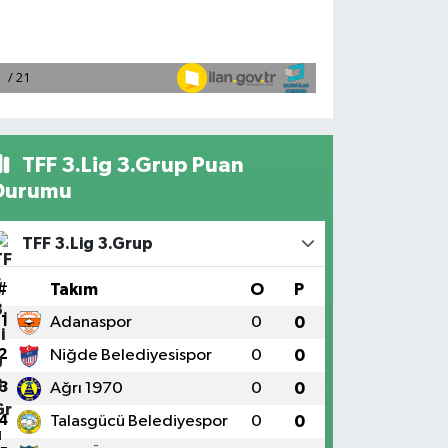
TFF 3.Lig 3.Grup Puan
Durumu
TFF 3.Lig 3.Grup
#
Takım
O
P
1
Adanaspor
0
0
2
Niğde Belediyesispor
0
0
3
Ağrı 1970
0
0
4
Talasgücü Belediyespor
0
0