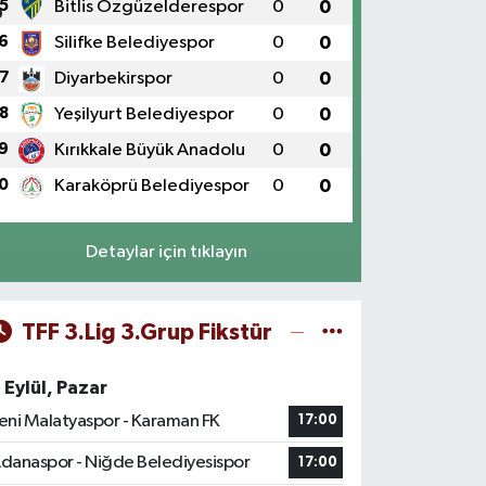
5
Bitlis Özgüzelderespor
0
0
6
Silifke Belediyespor
0
0
7
Diyarbekirspor
0
0
8
Yeşilyurt Belediyespor
0
0
9
Kırıkkale Büyük Anadolu
0
0
0
Karaköprü Belediyespor
0
0
Detaylar için tıklayın
TFF 3.Lig 3.Grup Fikstür
 Eylül, Pazar
eni Malatyaspor - Karaman FK
17:00
danaspor - Niğde Belediyesispor
17:00