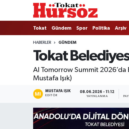
Tokat
Nöbetçi Eczaneler
Tokat
Gündem
Spor
Politika
Arşiv
Türkiye Gündemi
Hava Durumu
HABERLER
GÜNDEM
Tokat Belediye
Gündem
Tokat Namaz Vakitleri
Asayiş
Trafik Durumu
AI Tomorrow Summit 2026’da Büy
Mustafa Işık)
Spor
Süper Lig Puan Durumu ve Fikstür
MUSTAFA IŞIK
08.06.2026 - 11:12
Politika
Tüm Manşetler
EDITÖR
YAYINLANMA
PA
Tokat Spor
Son Dakika Haberleri
Eğitim
Haber Arşivi