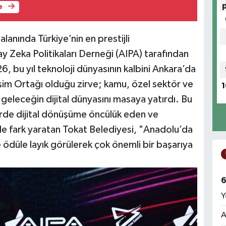
e
alanında Türkiye’nin en prestijli
y Zeka Politikaları Derneği (AIPA) tarafından
bu yıl teknoloji dünyasının kalbini Ankara’da
tişim Ortağı olduğu zirve; kamu, özel sektör ve
1
k geleceğin dijital dünyasını masaya yatırdı. Bu
rde dijital dönüşüme öncülük eden ve
le fark yaratan Tokat Belediyesi, "Anadolu’da
 ödüle layık görülerek çok önemli bir başarıya
6
Y
A