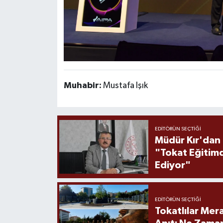
Muhabir:
Mustafa Işık
EDITÖRÜN SEÇTIĞI
Müdür Kır'dan
"Tokat Eğitim
Ediyor"
EDITÖRÜN SEÇTIĞI
Tokatlılar Mera