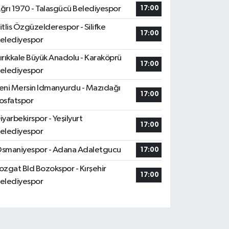
ğrı 1970 - Talasgücü Belediyespor
17:00
itlis Özgüzelderespor - Silifke
17:00
elediyespor
ırıkkale Büyük Anadolu - Karaköprü
17:00
elediyespor
eni Mersin Idmanyurdu - Mazıdağı
17:00
osfatspor
iyarbekirspor - Yeşilyurt
17:00
elediyespor
smaniyespor - Adana Adaletgucu
17:00
ozgat Bld Bozokspor - Kırşehir
17:00
elediyespor