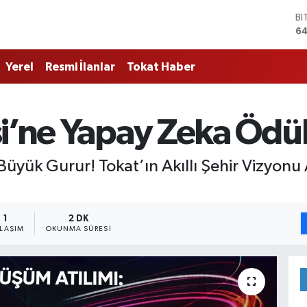
D
47
E
55
Yerel
Resmi İlanlar
Tokat Haber
ST
64
GR
6
si’ne Yapay Zeka Ödü
Bİ
13
BI
ük Gurur! Tokat’ın Akıllı Şehir Vizyonu 
64
1
2 DK
YLAŞIM
OKUNMA SÜRESI