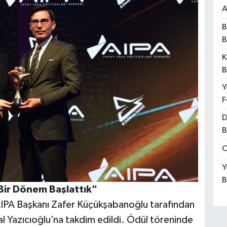
A
B
B
K
B
Y
F
D
B
O
Y
B
Bir Dönem Başlattık"
AIPA Başkanı Zafer Küçükşabanoğlu tarafından
Yazıcıoğlu’na takdim edildi. Ödül töreninde