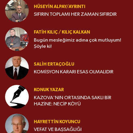
HÜSEYIN ALPAY/AYRINTI
SIFIRIN TOPLAMI HER ZAMAN SIFIRDIR
FATIH KILIÇ / KILIÇ KALKAN
Bugün mesleğimiz adına çok mutluyum!
Şöyle ki!
SALIH ERTAÇOĞLU
KOMİSYON KARARI ESAS OLMALIDIR
KONUK YAZAR
KAZOVA'NIN ORTASINDA SAKLI BİR
HAZİNE: NECİP KÖYÜ
HAYRETTIN KOYUNCU
VEFAT VE BAŞSAĞLIĞI