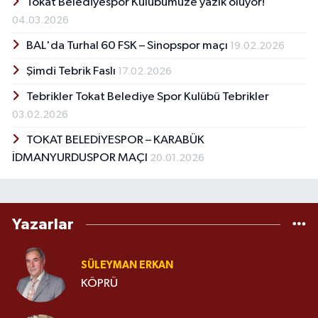
Tokat Belediyespor Kulübümüze yazık oluyor!
04.03.2026
BAL'da Turhal 60 FSK – Sinopspor maçı
19.02.2026
Şimdi Tebrik Faslı
17.02.2026
Tebrikler Tokat Belediye Spor Kulübü Tebrikler
03.02.2026
TOKAT BELEDİYESPOR – KARABÜK
İDMANYURDUSPOR MAÇI
20.01.2026
Yazarlar
SÜLEYMAN ERKAN
KÖPRÜ