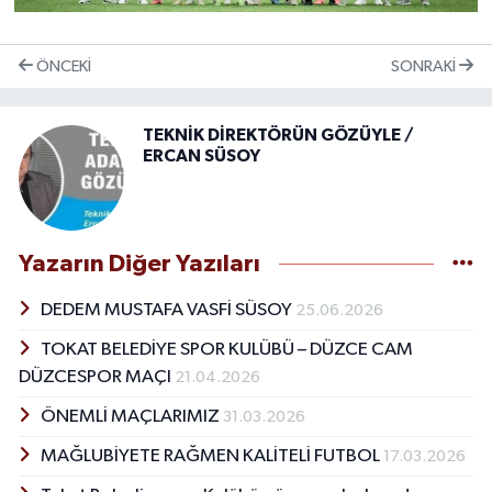
ÖNCEKI
SONRAKI
TEKNİK DİREKTÖRÜN GÖZÜYLE /
ERCAN SÜSOY
Yazarın Diğer Yazıları
DEDEM MUSTAFA VASFİ SÜSOY
25.06.2026
TOKAT BELEDİYE SPOR KULÜBÜ – DÜZCE CAM
DÜZCESPOR MAÇI
21.04.2026
ÖNEMLİ MAÇLARIMIZ
31.03.2026
MAĞLUBİYETE RAĞMEN KALİTELİ FUTBOL
17.03.2026