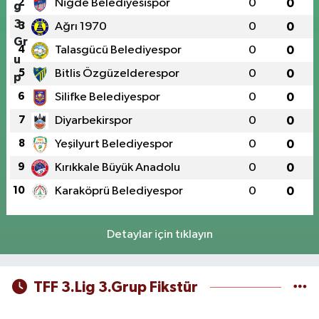
2
Niğde Belediyesispor
0
0
3
Ağrı 1970
0
0
4
Talasgücü Belediyespor
0
0
5
Bitlis Özgüzelderespor
0
0
6
Silifke Belediyespor
0
0
7
Diyarbekirspor
0
0
8
Yeşilyurt Belediyespor
0
0
9
Kırıkkale Büyük Anadolu
0
0
10
Karaköprü Belediyespor
0
0
Detaylar için tıklayın
TFF 3.Lig 3.Grup Fikstür