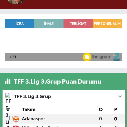
TFF 3.Lig 3.Grup Puan Durumu
TFF 3.Lig 3.Grup
#
Takım
O
P
1
Adanaspor
0
0