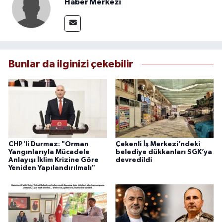
Haber Merkezi
Bunlar da ilginizi çekebilir
CHP'li Durmaz: "Orman
Çekenli İş Merkezi’ndeki
Yangınlarıyla Mücadele
belediye dükkanları SGK’ya
Anlayışı İklim Krizine Göre
devredildi
Yeniden Yapılandırılmalı"