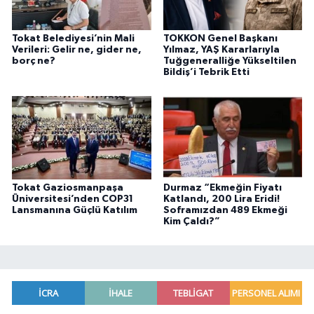
Tokat Belediyesi’nin Mali
TOKKON Genel Başkanı
Verileri: Gelir ne, gider ne,
Yılmaz, YAŞ Kararlarıyla
borç ne?
Tuğgeneralliğe Yükseltilen
Bildiş’i Tebrik Etti
Tokat Gaziosmanpaşa
Durmaz “Ekmeğin Fiyatı
Üniversitesi’nden COP31
Katlandı, 200 Lira Eridi!
Lansmanına Güçlü Katılım
Soframızdan 489 Ekmeği
Kim Çaldı?”