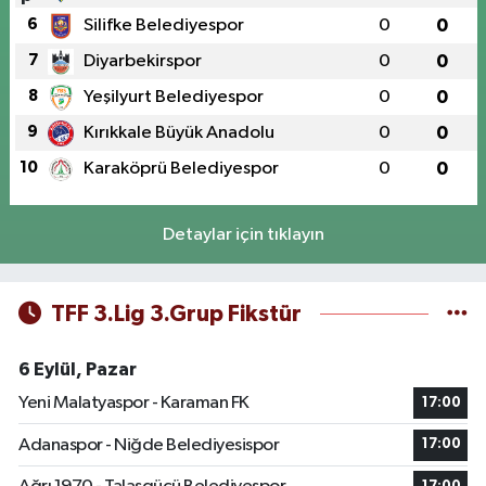
6
Silifke Belediyespor
0
0
7
Diyarbekirspor
0
0
8
Yeşilyurt Belediyespor
0
0
9
Kırıkkale Büyük Anadolu
0
0
10
Karaköprü Belediyespor
0
0
Detaylar için tıklayın
TFF 3.Lig 3.Grup Fikstür
6 Eylül, Pazar
Yeni Malatyaspor - Karaman FK
17:00
Adanaspor - Niğde Belediyesispor
17:00