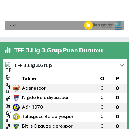
TFF 3.Lig 3.Grup Puan Durumu
TFF 3.Lig 3.Grup
#
Takım
O
P
1
Adanaspor
0
0
2
Niğde Belediyesispor
0
0
3
Ağrı 1970
0
0
4
Talasgücü Belediyespor
0
0
5
Bitlis Özgüzelderespor
0
0