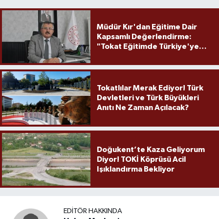
Müdür Kır'dan Eğitime Dair
Kapsamlı Değerlendirme:
"Tokat Eğitimde Türkiye'ye
Örnek Olmaya Devam Ediyor"
Tokatlılar Merak Ediyor! Türk
Devletleri ve Türk Büyükleri
Anıtı Ne Zaman Açılacak?
Doğukent’te Kaza Geliyorum
Diyor! TOKİ Köprüsü Acil
Işıklandırma Bekliyor
EDITÖR HAKKINDA