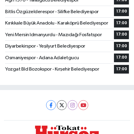
Ağrı 1970 - Talasgücü Belediyespor
17:00
Bitlis Özgüzelderespor - Silifke Belediyespor
17:00
Kırıkkale Büyük Anadolu - Karaköprü Belediyespor
17:00
Yeni Mersin Idmanyurdu - Mazıdağı Fosfatspor
17:00
Diyarbekirspor - Yeşilyurt Belediyespor
17:00
Osmaniyespor - Adana Adaletgucu
17:00
Yozgat Bld Bozokspor - Kırşehir Belediyespor
17:00