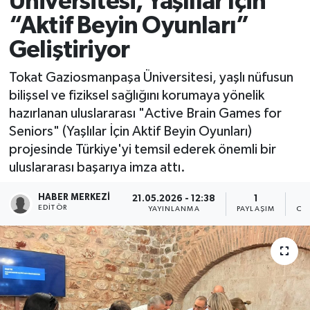
Üniversitesi, Yaşlılar İçin
“Aktif Beyin Oyunları”
Ekonomi
Geliştiriyor
Sağlık
Tokat Gaziosmanpaşa Üniversitesi, yaşlı nüfusun
bilişsel ve fiziksel sağlığını korumaya yönelik
Tokat Haber
hazırlanan uluslararası "Active Brain Games for
Seniors" (Yaşlılar İçin Aktif Beyin Oyunları)
projesinde Türkiye'yi temsil ederek önemli bir
uluslararası başarıya imza attı.
HABER MERKEZI
21.05.2026 - 12:38
1
EDITÖR
YAYINLANMA
PAYLAŞIM
OK