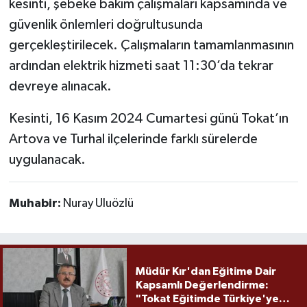
kesinti, şebeke bakım çalışmaları kapsamında ve
güvenlik önlemleri doğrultusunda
gerçekleştirilecek. Çalışmaların tamamlanmasının
ardından elektrik hizmeti saat 11:30’da tekrar
devreye alınacak.
Kesinti, 16 Kasım 2024 Cumartesi günü Tokat’ın
Artova ve Turhal ilçelerinde farklı sürelerde
uygulanacak.
Muhabir:
Nuray Uluözlü
Müdür Kır'dan Eğitime Dair
Kapsamlı Değerlendirme:
"Tokat Eğitimde Türkiye'ye