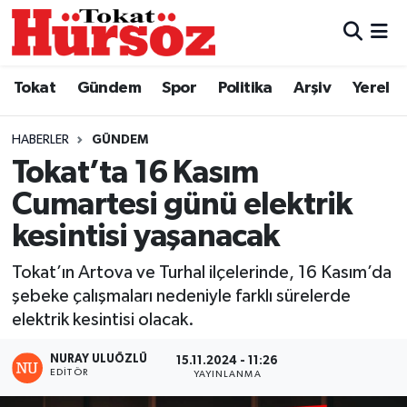
Tokat
Nöbetçi Eczaneler
Tokat
Gündem
Spor
Politika
Arşiv
Yerel
Türkiye Gündemi
Hava Durumu
HABERLER
GÜNDEM
Gündem
Tokat Namaz Vakitleri
Tokat’ta 16 Kasım
Cumartesi günü elektrik
Asayiş
Trafik Durumu
kesintisi yaşanacak
Spor
Süper Lig Puan Durumu ve Fikstür
Tokat’ın Artova ve Turhal ilçelerinde, 16 Kasım’da
şebeke çalışmaları nedeniyle farklı sürelerde
Politika
Tüm Manşetler
elektrik kesintisi olacak.
Tokat Spor
Son Dakika Haberleri
NURAY ULUÖZLÜ
15.11.2024 - 11:26
EDITÖR
YAYINLANMA
Eğitim
Haber Arşivi