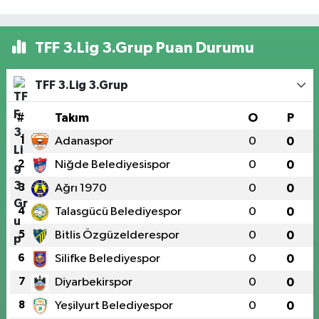
TFF 3.Lig 3.Grup Puan Durumu
TFF 3.Lig 3.Grup
#
Takım
O
P
1
Adanaspor
0
0
2
Niğde Belediyesispor
0
0
3
Ağrı 1970
0
0
4
Talasgücü Belediyespor
0
0
5
Bitlis Özgüzelderespor
0
0
6
Silifke Belediyespor
0
0
7
Diyarbekirspor
0
0
8
Yeşilyurt Belediyespor
0
0