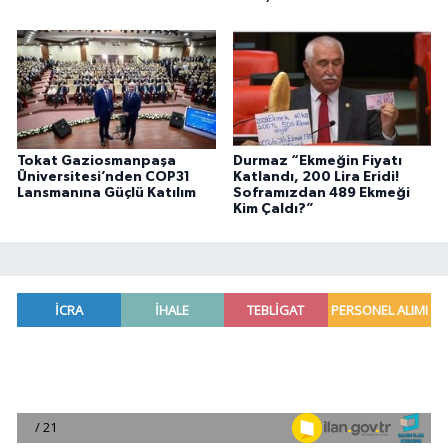
Tokat Gaziosmanpaşa
Durmaz “Ekmeğin Fiyatı
Üniversitesi’nden COP31
Katlandı, 200 Lira Eridi!
Lansmanına Güçlü Katılım
Soframızdan 489 Ekmeği
Kim Çaldı?”