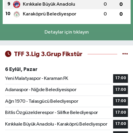
9
Kırıkkale Büyük Anadolu
0
0
10
Karaköprü Belediyespor
0
0
Detaylar için tıklayın
TFF 3.Lig 3.Grup Fikstür
6 Eylül, Pazar
Yeni Malatyaspor - Karaman FK
17:00
Adanaspor - Niğde Belediyesispor
17:00
Ağrı 1970 - Talasgücü Belediyespor
17:00
Bitlis Özgüzelderespor - Silifke Belediyespor
17:00
Kırıkkale Büyük Anadolu - Karaköprü Belediyespor
17:00