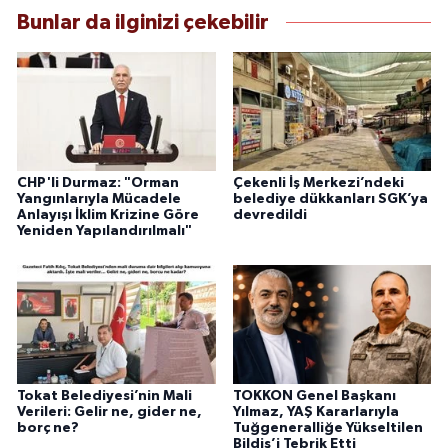
Bunlar da ilginizi çekebilir
CHP'li Durmaz: "Orman
Çekenli İş Merkezi’ndeki
Yangınlarıyla Mücadele
belediye dükkanları SGK’ya
Anlayışı İklim Krizine Göre
devredildi
Yeniden Yapılandırılmalı"
Tokat Belediyesi’nin Mali
TOKKON Genel Başkanı
Verileri: Gelir ne, gider ne,
Yılmaz, YAŞ Kararlarıyla
borç ne?
Tuğgeneralliğe Yükseltilen
Bildiş’i Tebrik Etti