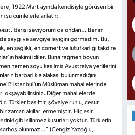
ere, 1922 Mart ayında kendisiyle görüşen bir
i şu cümlelerle anlatır:
asit. Barışı seviyorum da ondan… Benim
ade saygı ve sevgiye layığını görmedim. Bu,
, en sağlıklı, en cömert ve lütufkarlığı takdire
nlar’ın hakimi idiler. Buna rağmen boyun
emen hemen soyu kesilmiş Avustralya yerlilerini
anların barbarlıkla alakası bulunmadığını
meli? İstanbul’un Müslüman mahallelerinde
ı okşayabilirsiniz. Diğer mahallelerde
r. Türkler basittir, şövalye ruhlu, cesur
çbir zaman akılları ermemiştir. Hiç esir
lerinki gibi silinmez kusurları yoktur. Türklerin
z, sarhoş olunmaz…” (Cengiz Yazoğlu,