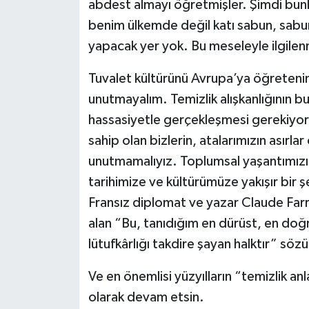
abdest almayı öğretmişler. Şimdi bunla
benim ülkemde değil katı sabun, sabun
yapacak yer yok. Bu meseleyle ilgile
Tuvalet kültürünü Avrupa’ya öğretenin
unutmayalım. Temizlik alışkanlığının 
hassasiyetle gerçekleşmesi gerekiyor
sahip olan bizlerin, atalarımızın ası
unutmamalıyız. Toplumsal yaşantımızı 
tarihimize ve kültürümüze yakışır bir 
Fransız diplomat ve yazar Claude Farre
alan “Bu, tanıdığım en dürüst, en doğr
lütufkârlığı takdire şayan halktır” söz
Ve en önemlisi yüzyılların “temizlik a
olarak devam etsin.