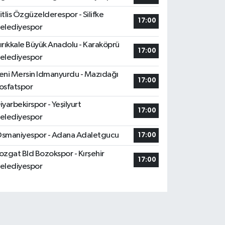
itlis Özgüzelderespor - Silifke
17:00
elediyespor
ırıkkale Büyük Anadolu - Karaköprü
17:00
elediyespor
eni Mersin Idmanyurdu - Mazıdağı
17:00
osfatspor
iyarbekirspor - Yeşilyurt
17:00
elediyespor
smaniyespor - Adana Adaletgucu
17:00
ozgat Bld Bozokspor - Kırşehir
17:00
elediyespor