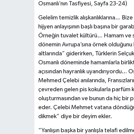
Osmanlı’nın Tasfiyesi, Sayfa 23-24)
Gelelim temizlik alışkanlıklarına… Biz
hijyen anlayışının başlı başına bir gar
Örneğin tuvalet kültürü… Hamam ve su
dönemin Avrupa’sına örnek olduğunu bili
altlarında” giderirken, Türklerin Selçu
Osmanlı döneminde hamamlarla birlikte
açısından hayranlık uyandırıyordu… Osma
Mehmed Çelebi anılarında, Fransızların 
çevreden gelen pis kokularla parfüm k
oluşturmasından ve bunun da hiç bir pa
eder. Çelebi Mehmet vatana döndüğü
dikmek” diye bir deyim ekler.
“Yanlışın başka bir yanlışla telafi edi