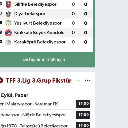
6
Silifke Belediyespor
0
0
7
Diyarbekirspor
0
0
8
Yeşilyurt Belediyespor
0
0
9
Kırıkkale Büyük Anadolu
0
0
0
Karaköprü Belediyespor
0
0
Detaylar için tıklayın
TFF 3.Lig 3.Grup Fikstür
 Eylül, Pazar
eni Malatyaspor - Karaman FK
17:00
danaspor - Niğde Belediyesispor
17:00
ğrı 1970 - Talasgücü Belediyespor
17:00