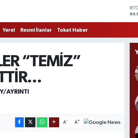
BIT
64.
DO
47,
Yerel
Resmi İlanlar
Tokat Haber
EU
55,
STE
64,
ER “TEMİZ”
GRA
651
BİS
ETTİR…
13.
Y/AYRINTI
-
+
A
A