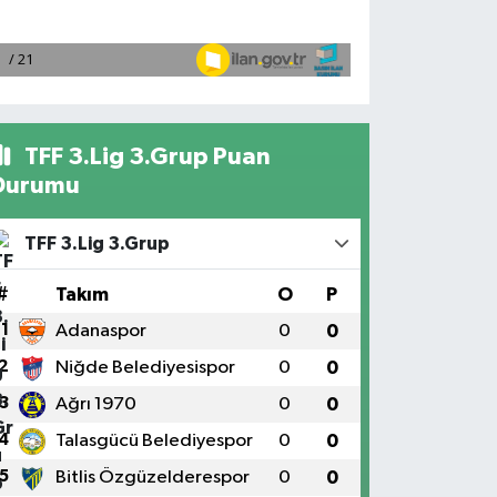
TFF 3.Lig 3.Grup Puan
Durumu
TFF 3.Lig 3.Grup
#
Takım
O
P
1
Adanaspor
0
0
2
Niğde Belediyesispor
0
0
3
Ağrı 1970
0
0
4
Talasgücü Belediyespor
0
0
5
Bitlis Özgüzelderespor
0
0