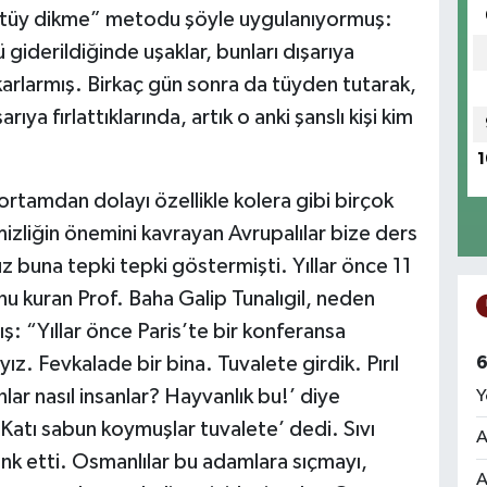
“tüy dikme” metodu şöyle uygulanıyormuş:
giderildiğinde uşaklar, bunları dışarıya
arlarmış. Birkaç gün sonra da tüyden tutarak,
ya fırlattıklarında, artık o anki şanslı kişi kim
1
ortamdan dolayı özellikle kolera gibi birçok
mizliğin önemini kavrayan Avrupalılar bize ders
 buna tepki tepki göstermişti. Yıllar önce 11
u kuran Prof. Baha Galip Tunalıgil, neden
ış: “Yıllar önce Paris’te bir konferansa
z. Fevkalade bir bina. Tuvalete girdik. Pırıl
6
nlar nasıl insanlar? Hayvanlık bu!’ diye
Y
Katı sabun koymuşlar tuvalete’ dedi. Sıvı
A
nk etti. Osmanlılar bu adamlara sıçmayı,
A