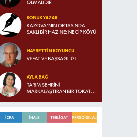
OLMALIDIR
KONUK YAZAR
KAZOVA'NIN ORTASINDA
SAKLI BİR HAZİNE: NECİP KÖYÜ
HAYRETTIN KOYUNCU
VEFAT VE BAŞSAĞLIĞI
AYLA BAĞ
TARIM ŞEHRİNİ
MARKALAŞTIRAN BİR TOKATLI:
ORHAN ZİYA DİREN