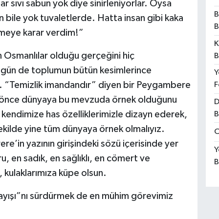
r sıvı sabun yok diye sinirleniyorlar. Oysa
B
 bile yok tuvaletlerde. Hatta insan gibi kaka
B
nmeye karar verdim!”
K
 Osmanlılar olduğu gerçeğini hiç
B
bugün de toplumun bütün kesimlerince
Y
. “Temizlik imandandır” diyen bir Peygambere
F
rlar önce dünyaya bu mevzuda örnek olduğunu
D
kendimize has özelliklerimizle dizayn ederek,
B
şekilde yine tüm dünyaya örnek olmalıyız.
O
re’in yazının girişindeki sözü içerisinde yer
Y
u, en sadık, en sağlıklı, en cömert ve
B
ü, kulaklarımıza küpe olsun.
nlayışı”nı sürdürmek de en mühim görevimiz