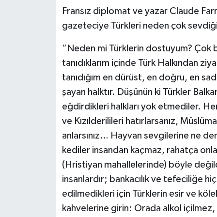
Fransız diplomat ve yazar Claude Farr
Ekonomi
gazeteciye Türkleri neden çok sevdiğin
Sağlık
“Neden mi Türklerin dostuyum? Çok b
tanıdıklarım içinde Türk Halkından ziy
Tokat Haber
tanıdığım en dürüst, en doğru, en sadık
şayan halktır. Düşünün ki Türkler Balka
eğdirdikleri halkları yok etmediler. H
ve Kızılderilileri hatırlarsanız, Müslüm
anlarsınız… Hayvan sevgilerine ne de
kediler insandan kaçmaz, rahatça onlar
(Hristiyan mahallelerinde) böyle değildi
insanlardır; bankacılık ve tefeciliğe hi
edilmedikleri için Türklerin esir ve köle
kahvelerine girin: Orada alkol içilme