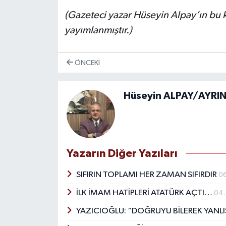
(Gazeteci yazar Hüseyin Alpay’ın bu kö
yayımlanmıştır.)
ÖNCEKI
Hüseyin ALPAY/AYRIN
Yazarın Diğer Yazıları
SIFIRIN TOPLAMI HER ZAMAN SIFIRDIR
0
İLK İMAM HATİPLERİ ATATÜRK AÇTI…
04
YAZICIOĞLU: “DOĞRUYU BİLEREK YANL