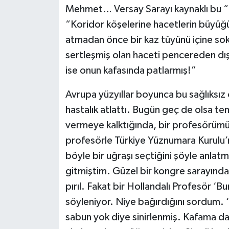
Mehmet… Versay Sarayı kaynaklı bu 
“Koridor köşelerine hacetlerin büyüğü 
atmadan önce bir kaz tüyünü içine sok
sertleşmiş olan haceti pencereden dışarı
ise onun kafasında patlarmış!”
Avrupa yüzyıllar boyunca bu sağlıksız 
hastalık atlattı. Bugün geç de olsa te
vermeye kalktığında, bir profesörümüz
profesörle Türkiye Yüznumara Kurulu’n
böyle bir uğraşı seçtiğini şöyle anlatm
gitmiştim. Güzel bir kongre sarayındayı
pırıl. Fakat bir Hollandalı Profesör ‘Bu
söyleniyor. Niye bağırdığını sordum. ‘
sabun yok diye sinirlenmiş. Kafama da